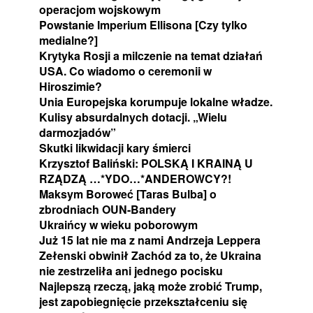
operacjom wojskowym
Powstanie Imperium Ellisona [Czy tylko
medialne?]
Krytyka Rosji a milczenie na temat działań
USA. Co wiadomo o ceremonii w
Hiroszimie?
Unia Europejska korumpuje lokalne władze.
Kulisy absurdalnych dotacji. „Wielu
darmozjadów”
Skutki likwidacji kary śmierci
Krzysztof Baliński: POLSKĄ I KRAINĄ U
RZĄDZĄ …*YDO…*ANDEROWCY?!
Maksym Boroweć [Taras Bulba] o
zbrodniach OUN-Bandery
Ukraińcy w wieku poborowym
Już 15 lat nie ma z nami Andrzeja Leppera
Zełenski obwinił Zachód za to, że Ukraina
nie zestrzeliła ani jednego pocisku
Najlepszą rzeczą, jaką może zrobić Trump,
jest zapobiegnięcie przekształceniu się