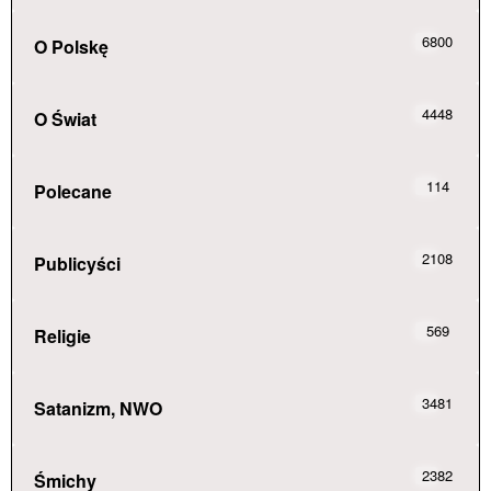
6800
O Polskę
4448
O Świat
114
Polecane
2108
Publicyści
569
Religie
3481
Satanizm, NWO
2382
Śmichy