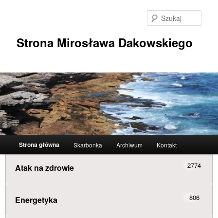
Przeskocz
do
Szuka
tekstu
Strona Mirosława Dakowskiego
Główne
Strona główna
Skarbonka
Archiwum
Kontakt
menu
2774
Atak na zdrowie
806
Energetyka