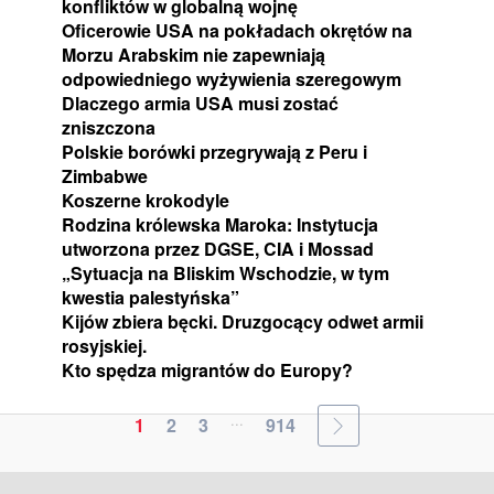
konfliktów w globalną wojnę
Oficerowie USA na pokładach okrętów na
Morzu Arabskim nie zapewniają
odpowiedniego wyżywienia szeregowym
Dlaczego armia USA musi zostać
zniszczona
Polskie borówki przegrywają z Peru i
Zimbabwe
Koszerne krokodyle
Rodzina królewska Maroka: Instytucja
utworzona przez DGSE, CIA i Mossad
„Sytuacja na Bliskim Wschodzie, w tym
kwestia palestyńska”
Kijów zbiera bęcki. Druzgocący odwet armii
rosyjskiej.
Kto spędza migrantów do Europy?
...
1
2
3
914