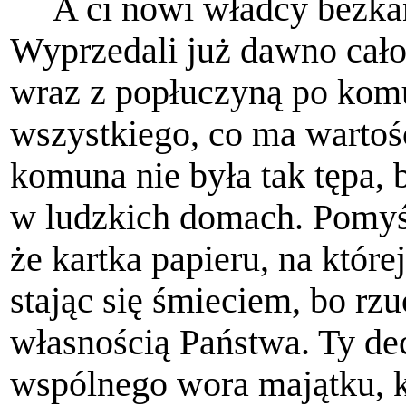
A ci nowi władcy bez­ka
Wyprzedali już dawno całoś
wraz z popłuczyną po komun
wszystkiego, co ma wartoś
komuna nie była tak tępa, 
w ludzkich domach. Pomyśl,
że kartka papieru, na któ­r
stając się śmieciem, bo rzuc
własnością Państwa. Ty de
wspólnego wora majątku, 