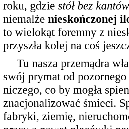
roku, gdzie
stół bez kantó
niemalże
nieskończonej il
to wielokąt foremny z nies
przyszła kolej na coś jeszc
Tu nasza przemądra wła
swój prymat od pozornego 
niczego, co by mogła spien
znacjonalizować śmieci. S
fabryki, ziemię, nieruchom