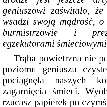
geniuszowi zaświtało, że
wsadzi swoją mądrość, o 
burmistrzowie i pre
egzekutorami śmieciowymi
Trąba powietrzna nie p
poziomu geniuszu czyst
pocią­gnęła naszych k
zagarnięcia śmieci. Wyob
rzucasz pa­pierek po czymś