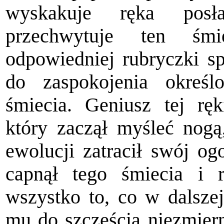
wyskakuje ręka posła
przechwytuje ten śm
odpowiedniej rubryczki s
do zaspokojenia okre­ś
śmiecia. Geniusz tej ręk
który zaczął myśleć nog
ewolucji zatracił swój og
capnął tego śmiecia i 
wszystko to, co w dalszej
mu do szczęścia niezmiern