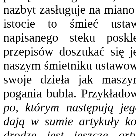
nazbyt zasługuje na mian
istocie to śmieć usta
napisanego steku posk
przepisów doszukać się j
naszym śmietniku ustawow
swoje dzieła jak maszy
pogania bubla. Przykład
po, którym nastę­pują je
dają w sumie artykuły k
drodze jest jeszcze ar