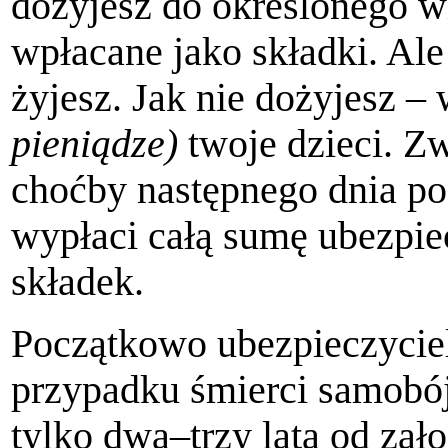
dożyjesz do określonego w
wpłacane jako składki. Ale 
żyjesz. Jak nie dożyjesz –
pieniądze)
twoje dzieci. Zw
choćby następnego dnia po
wypłaci całą sumę ubezpiec
składek.
Początkowo ubezpieczyciel
przypadku śmierci samobój
tylko dwa–trzy lata od zał