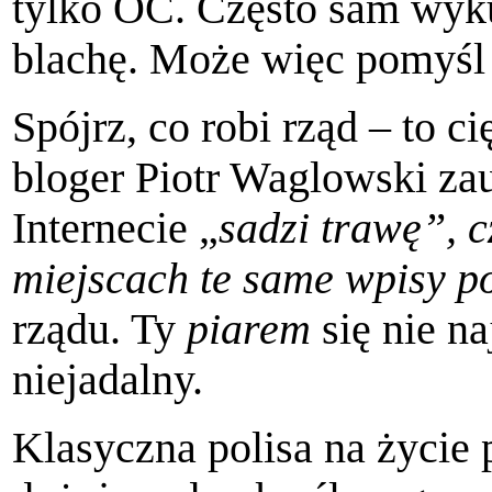
tylko OC. Często sam wyku
blachę. Może więc pomyśl 
Spójrz, co robi rząd – to c
bloger Piotr Waglowski za
Internecie „
sadzi trawę”, c
miejscach te same wpisy p
rządu. Ty
piarem
się nie na
niejadalny.
Klasyczna polisa na życie 