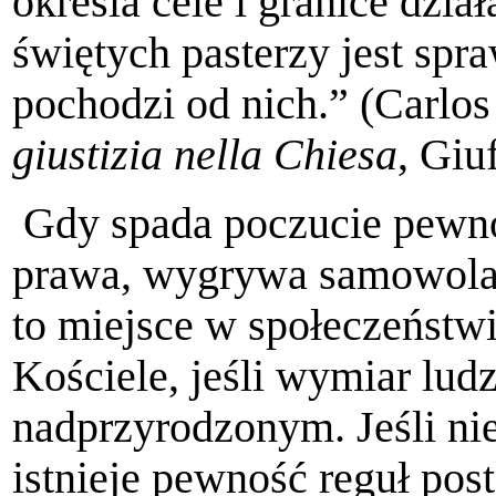
określa cele i granice dzia
świętych pasterzy jest spra
pochodzi od nich.”
(Carlos
giustizia nella Chiesa
, Giu
Gdy spada poczucie pewno
prawa, wygrywa samowola i
to miejsce w społeczeństwi
Kościele, jeśli wymiar lu
nadprzyrodzonym. Jeśli ni
istnieje pewność reguł pos