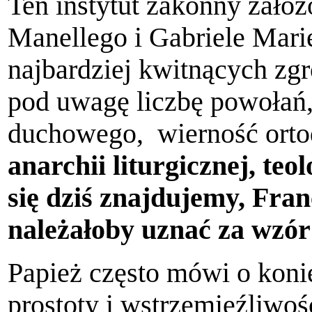
Ten instytut zakonny zało
Manellego i Gabriele Marię 
najbardziej kwitnących zg
pod uwagę liczbę powołań,
duchowego, wierność orto
anarchii liturgicznej, teo
się dziś znajdujemy, Fra
należałoby uznać za wzór
Papież często mówi o koni
prostoty i wstrzemięźliwoś