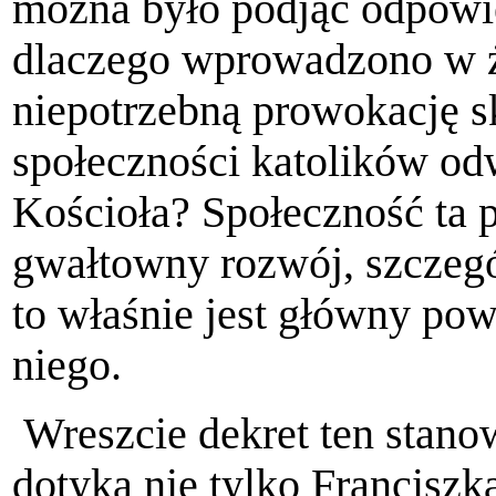
można było podjąć odpowiedn
dlaczego wprowadzono w ż
niepotrzebną prowokację s
społeczności katolików odw
Kościoła? Społeczność ta 
gwałtowny rozwój, szczegó
to właśnie jest główny po
niego.
Wreszcie dekret ten stano
dotyka nie tylko Francisz