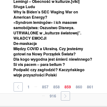
Lemingi – Obecność w kulturze.[viki]
Sługa Ludu
Why Is Biden’s SEC Waging War on
American Energy?
«Syndrom lemingów» i ich masowe
samobójstwa: Oszustwo Disneya.
UTRWALONE w „kulturze światowej”.
WŁADCY EMOCJI
De-maskacja
Między COVID a Ukrainą. Czy jesteśmy
gotowi na Nowy Porządek Świata?
Dla kogo wygodna jest śmierć niewinnego?
Si vis pacem – para bellum ?
Podpalić czy zagłodzić? Kaczyńskiego
wizje przyszłości Polski
...
1
857
858
859
860
861
...
916