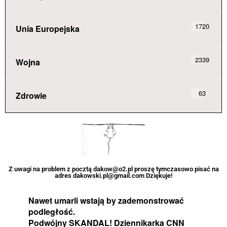
1720
Unia Europejska
2339
Wojna
63
Zdrowie
Z uwagi na problem z pocztą dakow@o2.pl proszę tymczasowo pisać na
adres dakowski.pl@gmail.com Dziękuje!
Nawet umarli wstają by zademonstrować
podległość.
Podwójny SKANDAL! Dziennikarka CNN