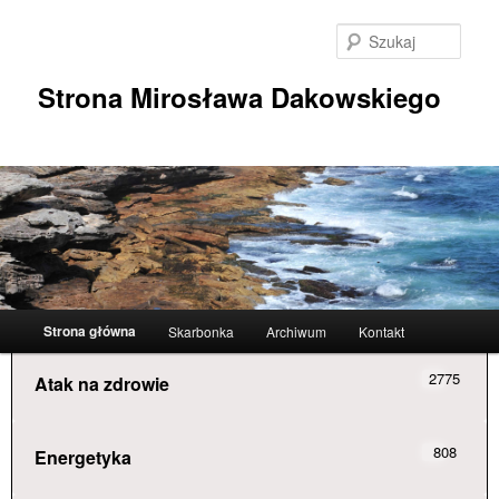
Przeskocz
do
Szuka
tekstu
Strona Mirosława Dakowskiego
Główne
Strona główna
Skarbonka
Archiwum
Kontakt
menu
2775
Atak na zdrowie
808
Energetyka