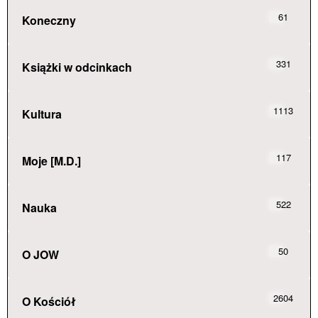
61
Koneczny
331
Książki w odcinkach
1113
Kultura
117
Moje [M.D.]
522
Nauka
50
O JOW
2604
O Kościół