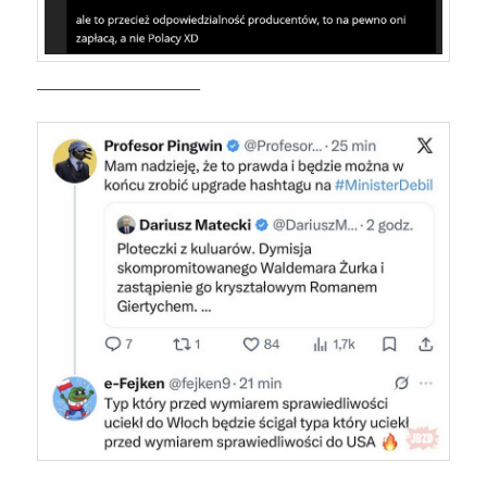
———————————–
————————————-