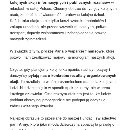
kolejnych akcji informacyjnych i publicznych różańców
w
miastach w całej Polsce. Chcemy dotrzeć do tysięcy kolejnych
osób, zmienić ich świadomość i uratować kolejne dzieci.
Każda taka akcja to nie tylko koszt wydruku materiałów i
zakupu urządzeń, ale przede wszystkim logistyka, paliwo,
transport, dojazdy wolontariuszy i zabezpieczenie prawne
naszych zgromadzeń.
W związku z tym,
proszę Pana o wsparcie finansowe
, które
pozwoli nam zrealizować majowy harmonogram naszych akcji.
Często, gdy planujemy kolejne kampanie, nasi sympatycy i
darczyńcy
pytają nas o konkretne rezultaty organizowanych
akcji.
Te rezultaty to właśnie przemienione sumienia kolejnych
ludzi. Nie dzieje się to w sposób spektakularny, ale w sercu
każdego człowieka. Ostatecznym efektem jest to, że ludzie
poddani aborcyjnej propagandzie nie podejmują decyzji o
zabiciu własnego dziecka.
Najlepiej obrazuje to przesłane do naszej Fundacji
świadectwo
pani Anny
, która jako młoda dziewczyna zobaczyła prawdę o