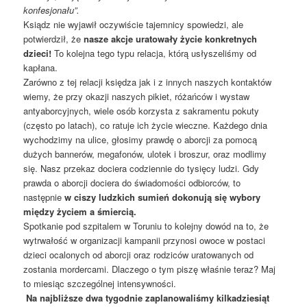
konfesjonału”.
Ksiądz nie wyjawił oczywiście tajemnicy spowiedzi, ale
potwierdził, że
nasze akcje uratowały życie konkretnych
dzieci!
To kolejna tego typu relacja, którą usłyszeliśmy od
kapłana.
Zarówno z tej relacji księdza jak i z innych naszych kontaktów
wiemy, że przy okazji naszych pikiet, różańców i wystaw
antyaborcyjnych, wiele osób korzysta z sakramentu pokuty
(często po latach), co ratuje ich życie wieczne. Każdego dnia
wychodzimy na ulice, głosimy prawdę o aborcji za pomocą
dużych bannerów, megafonów, ulotek i broszur, oraz modlimy
się. Nasz przekaz dociera codziennie do tysięcy ludzi. Gdy
prawda o aborcji dociera do świadomości odbiorców, to
następnie
w ciszy ludzkich sumień dokonują się wybory
między życiem a śmiercią.
Spotkanie pod szpitalem w Toruniu to kolejny dowód na to, że
wytrwałość w organizacji kampanii przynosi owoce w postaci
dzieci ocalonych od aborcji oraz rodziców uratowanych od
zostania mordercami. Dlaczego o tym piszę właśnie teraz? Maj
to miesiąc szczególnej intensywności.
Na najbliższe dwa tygodnie zaplanowaliśmy kilkadziesiąt