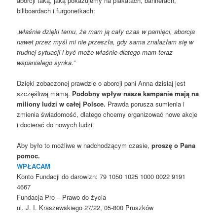
aborcji taką, jaką pokazujemy na plakatach, bannerach,
billboardach i furgonetkach:
„właśnie dzięki temu, że mam ją cały czas w pamięci, aborcja
nawet przez myśl mi nie przeszła, gdy sama znalazłam się w
trudnej sytuacji i być może właśnie dlatego mam teraz
wspaniałego synka.”
Dzięki zobaczonej prawdzie o aborcji pani Anna dzisiaj jest
szczęśliwą mamą.
Podobny wpływ nasze kampanie mają na
miliony ludzi w całej Polsce.
Prawda porusza sumienia i
zmienia świadomość, dlatego chcemy organizować nowe akcje
i docierać do nowych ludzi.
Aby było to możliwe w nadchodzącym czasie,
proszę o Pana
pomoc.
WPŁACAM
Konto Fundacji do darowizn:
79 1050 1025 1000 0022 9191
4667
Fundacja Pro – Prawo do życia
ul. J. I. Kraszewskiego 27/22, 05-800 Pruszków