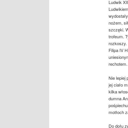
Ludwik XII
Ludwikiem 
wydostały
nożem, sił
szczęki. 
trofeum. T
rozkoszy.
Filipa IV 
uniesionym
rechotem.
Nie lepiej
jej ciało 
kilka włos
dumna Ann
pośpiechu
motłoch z
Do dołu zw