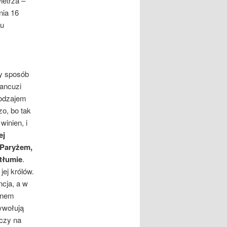
ietrza –
nia 16
ku
ny sposób
rancuzi
rodzajem
o, bo tak
winien, i
ej
 Paryżem,
 tłumie
.
ej kró­lów.
ncja, a w
ienem
wywołują
rczy na