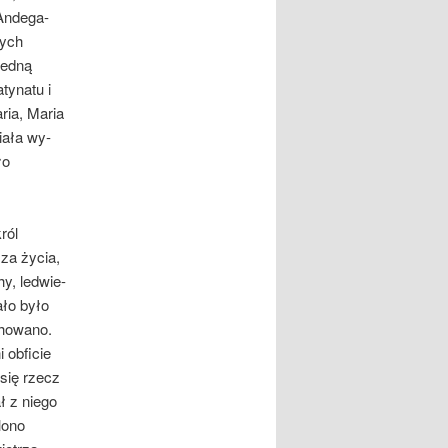
 Andega­
rych
jedną
tynatu i
ria, Maria
iała wy­
ło
król
 za życia,
y, ledwie-
ało było
chowano.
 obficie
się rzecz
ł z niego
lono