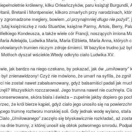
niepełnoletnie królewny, kilku Orleańczyków, paru książąt Burgundii,
itanii, Bretanii i Montpensier, kilkoro zmar­łych przy narodzinach, któ
ły zgromadzo­ne megiery, bowiem
„ci przynajmniej długo nie pożyli”,
tutaj księżniczkę z rodu Stuartów, księż­ne Parmy, Artois, Berry, Pala
ielkie­go Kondeusza, a także wiele cór Francji, noszących imiona Ma
Maria Adelajda, Ludwika Maria, Maria Elżbieta, Maria Anna, których c
ołowianych trumien niczym zdroje śmierci. W bazylice trudno już by
 Motłoch dyszał wściekle.Wtedy odkryto ciało Ludwika XV.
wie, jak bardzo na niego czekano, by poka­zać, jak ów „
umiłowany
” 
e był znienawi­dzony! Czyż nie mówiono, że umarł na syfilis, że zgnił
ci nie został nawet zabalsamowany, gdyż balsamiści padali jak much
knę­li? Wszystkich rozczarował. Jego trumna nawet nie cuchnęła. Ci
konserwowane, skóra biała i świeża – zupełnie jakby dopiero go po
zec, że król bierze kąpiel, gdyż ciało jego unosiło się na powierzchni
cego trum­nę roztworu morskiej soli. Gdy jednak wodę wylano, stała 
Ciało „
Umiłowanego
” zaczęło się błyskawicznie rozkładać, aż zosta
 na dnie trumny, z której unosił się obłok potwornego smrodu. Podpa