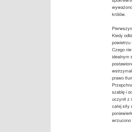
wywa­żono 
królów.
Pierwszym
Kiedy odbi
powietrzu 
Czego nie
idealnym s
postawion
wstrzymał
prawo tłu
Przepchną
szablę i o
uczynił z 
całej siły
poniewierk
wrzucono 