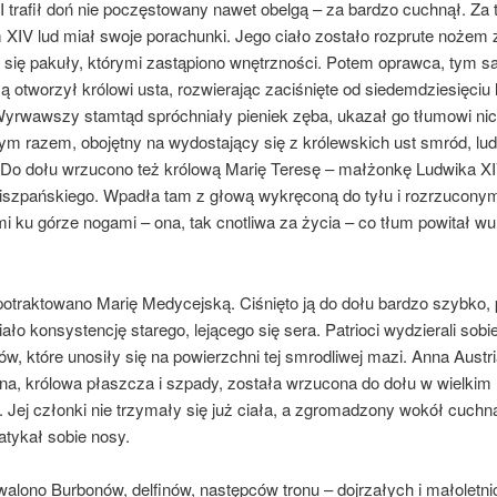
I trafił doń nie poczęstowany nawet obelgą – za bardzo cuchnął. Za 
XIV lud miał swoje porachunki. Jego ciało zostało rozprute nożem ­
 się pakuły, którymi zastąpiono wnętrzności. Potem oprawca, tym
ą otworzył królowi usta, rozwierając zaciśnięte od siedem­dziesięciu l
Wyrwawszy stamtąd spróchniały pieniek zęba, ukazał go tłumowi n
ym ra­zem, obojętny na wydostający się z królewskich ust smród, lu
 Do dołu wrzucono też kró­lową Marię Teresę – małżonkę Ludwika XI
Hiszpańskiego. Wpadła tam z głową wykrę­coną do tyłu i rozrzuconym
i ku górze no­gami – ona, tak cnotliwa za życia – co tłum powitał w
 potraktowano Marię Medycejską. Ciśnięto ją do dołu bardzo szybko, 
miało konsystencję starego, lejącego się sera. Patrioci wydzierali sobi
ów, które unosiły się na powierzchni tej smrodliwej mazi. Anna Austr
a, królowa płaszcza i szpady, została wrzucona do dołu w wielkim
. Jej członki nie trzymały się już ciała, a zgromadzony wokół cuch
atykał sobie nosy.
alono Burbonów, delfinów, następców tronu – doj­rzałych i małoletni