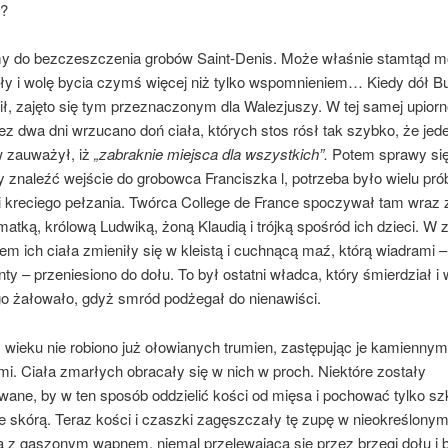
e?
y do bezczeszczenia grobów Saint-Denis. Może właśnie stamtąd 
iły i wolę bycia czymś więcej niż tylko wspomnieniem… Kiedy dół 
ił, zajęto się tym prze­znaczonym dla Walezjuszy. W tej samej upiorn
ez dwa dni wrzucano doń ciała, których stos rósł tak szybko, że jed
w zauważył, iż
„zabrak­nie miejsca dla wszystkich”.
Potem sprawy się
y znaleźć wejście do grobowca Franciszka l, potrzeba było wielu pr
 kreciego pełzania. Twórca College de France spoczywał tam wraz
matką, królową Ludwiką, żoną Klau­dią i trójką spośród ich dzieci. W 
zem ich ciała zmieniły się w kleistą i cuchnącą maź, którą wiadrami 
y – przeniesiono do dołu. To był ostatni władca, który śmierdział i 
go żałowało, gdyż smród podżegał do niena­wiści.
 wieku nie robiono już ołowianych trumien, zastępując je kamiennym
i. Ciała zmarłych obracały się w nich w proch. Niektóre zostały
ne, by w ten sposób oddzielić kości od mię­sa i pochować tylko szk
e skórą. Teraz kości i czaszki zagęszczały tę zupę w nieokreślonym 
 z gaszonym wapnem, niemal przele­wającą się przez brzegi dołu i