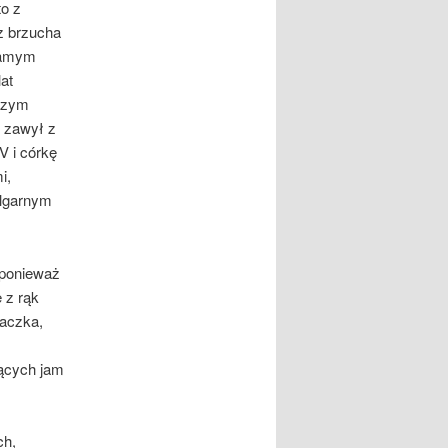
to z
z brzucha
 samym
at
iczym
d zawył z
V i córkę
i,
ulgarnym
ponie­waż
e z rąk
iaczka,
nących jam
ch,