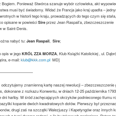
 z Bogiem. Ponieważ Stwórca szanuje wybór człowieka, akt wypowie
stwa musi być świadomy. Widać że Francja jako kraj upadła – jedny
rotnych w historii tego kraju, prowadzących do tego czym się stała,
co opisane w powieści
Sire
przez Jean Raspail’a, zbezczeszczenie
 w Saint-Denis.
ożna nabyć tu:
Jean Raspail
,
Sire
;
en opis w jego
KRÓL ZZA MORZA
, Klub Książki Katolickiej , ul. Dąbr
óra, e-mail:
klub@kkk.com.pl
MD]
—————————
 odczytujemy znamienną kartę naszej rewolucji – zbezczeszczenie
is, dokonane z rozkazu Konwentu, w dniach 12-25 października 1793
e dni hańby. W śród zachęcających okrzyków podnieconego tłumu r
 bazyliki kopanie dwóch kwadrato­wych dołów. Pierwszy był przezna
bonów, drugi zaś na szczątki Walezjuszy i Kapetyngów oraz innych k
onych z tymi dwoma roda­mi, o ile by takowych znaleziono. Potem t