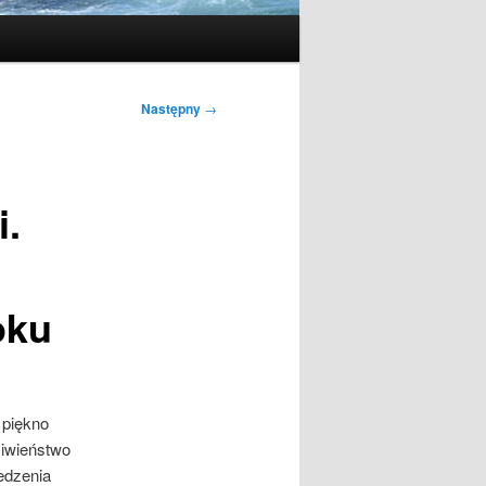
Następny
→
i.
oku
 piękno
ciwieństwo
edzenia