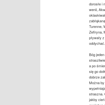
dorosłe i 
wenii, Akw
oklaskiwa
zabłąkaną 
Turenne, W
Zefiryna, 
pływały z 
oddychać.
Bóg jeden 
straszliwi
a po śmier
się go dot
dobrze za
Można by r
wypełniają
straszna. 
jakby cień