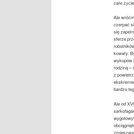
całe życi
Ale wróćm
czerpać s
się zapełn
sferze prz
robotnikó
kowały. B
wykopów i
rodziną – 
z powie­tr
ekskrement
bardzo te
Ale od XVI
sarkofagam
wygotowywa
obciągnięt
zmieszaną