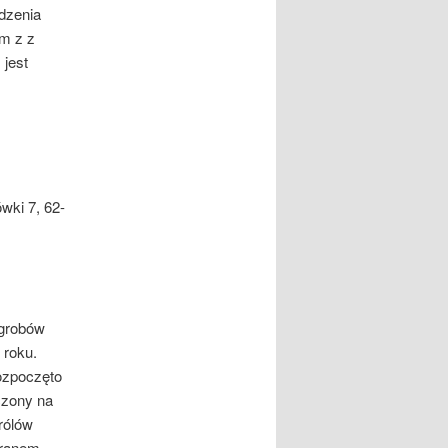
dzenia
m z z
 jest
ówki 7, 62-
 grobów
 roku.
ozpoczęto
czony na
rólów
aranem