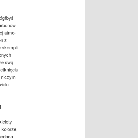
mógłbyś
Burbonów
ej atmo­
en z
 skompli­
óbnych
 ze swą
zetknięciu
– niczym
wielu
i
ielety
ko­lorze,
 będącą