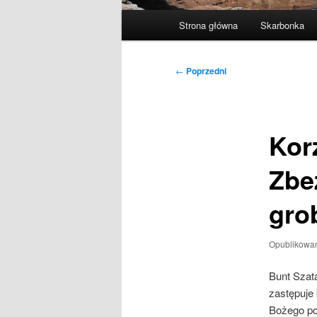
Główne
Strona główna
Skarbonka
menu
Nawigacja
←
Poprzedni
wpisu
Kor
Zbe
gro
Opublikowa
Bunt Szat
zastępuje
Bożego po