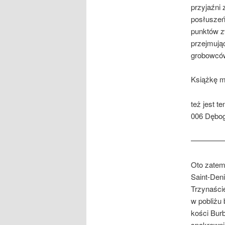
przyjaźni
posłuszeń
punktów zw
przejmują
grobowców
Książkę m
też jest t
006 Dębog
————
Oto zatem
Saint-Den
Trzynaści
w pobliżu
kości Bur­
spokrewni