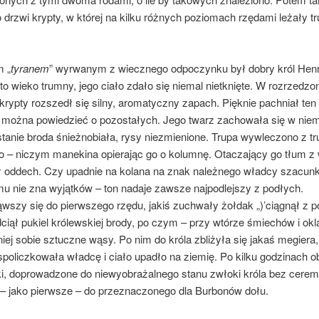
drzwi krypty, w której na kilku różnych poziomach rzędami leżały t
 „
tyranem
” wyrwanym z wiecznego odpoczynku był dobry król Henr
to wieko trumny, jego ciało zdało się niemal nietknięte. W rozrzedz
krypty rozszedł się silny, aromatyczny zapach. Pięknie pachniał ten 
 można powiedzieć o pozostałych. Jego twarz zachowała się w niem
tanie ­broda śnieżnobiała, rysy niezmienione. Trupa wywle­czono z t
o – niczym manekina ­opierając go o kolumnę. Otaczający go tłum z
 oddech. Czy upadnie na kolana na znak na­leżnego władcy szacun
mu nie zna wyjątków – ton nadaje zawsze najpodlejszy z podłych.
wszy się do pierwszego rzędu, jakiś zuchwały żołdak „)’ciągnął z 
dciął pukiel kró­lewskiej brody, po czym – przy wtórze śmiechów i ok
niej sobie sztuczne wąsy. Po nim do króla zbliżyła się jakaś megiera,
 spo­liczkowała władcę i ciało upadło na ziemię. Po kilku go­dzinach ob
i, doprowadzone do niewy­obrażalnego stanu zwłoki króla bez cerem
– jako pierwsze – do przeznaczonego dla Burbonów dołu.