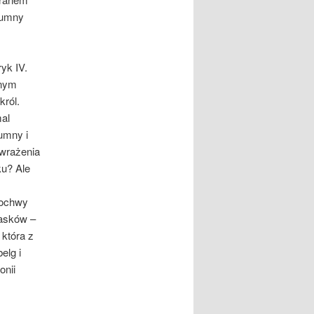
rumny
yk IV.
onym
król.
al
rumny i
 wrażenia
ku? Ale
pochwy
lasków –
 która z
elg i
onii