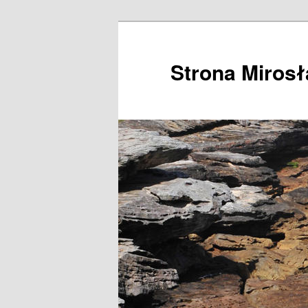
Przeskocz
do
tekstu
Strona Miros