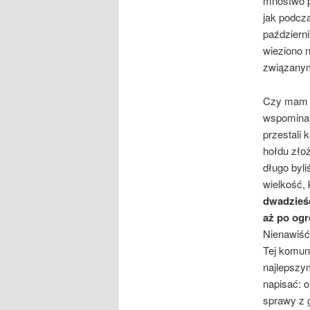
mnóstwo p
jak podcza
październi
wieziono n
związanymi
Czy mam m
wspominan
przestali
hołdu zło
długo byli
wielkość, 
dwadzieśc
aż po ogr
Nienawiść 
Tej komuni
najlepszym
napisać: o
sprawy z 