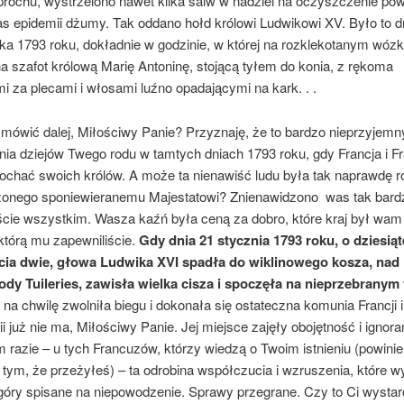
rochu, wystrzelono nawet kilka salw w nadziei na oczyszczenie pow
s epidemii dżumy. Tak oddano hołd królowi Lu­dwikowi XV. Było to d
ka 1793 roku, dokładnie w godzinie, w której na rozklekotanym wóz
a szafot królową Marię Antoninę, stojącą tyłem do konia, z rękoma
 za plecami i wło­sami luźno opadającymi na kark. . .
ówić dalej, Miłościwy Panie? Przyznaję, że to bardzo nieprzyjem
ia dziejów Twego rodu w tamtych dniach 1793 roku, gdy Francja i F
 kochać swoich królów. A może ta nienawiść ludu była tak naprawdę 
­żonego sponiewieranemu Majestatowi? Znienawidzono was tak bardz
ście wszystkim. Wasza kaźń była ceną za dobro, które kraj był wam 
którą mu zapewniliście.
Gdy dnia 21 stycznia 1793 roku, o dziesiąt
ia dwie, głowa Ludwi­ka XVI spadła do wiklinowego kosza, nad
ody Tuileries, zawisła wielka cisza i spoczęła na nieprzebranym
na chwilę zwolniła biegu i dokonała się ostateczna komunia Francji i j
i już nie ma, Miłościwy Panie. Jej miej­sce zajęły obojętność i ignora
 razie – u tych Francuzów, którzy wiedzą o Twoim istnieniu (powin
 tym, że przeżyłeś) – ta odrobi­na współczucia i wzruszenia, które 
góry spisane na niepowodzenie. Sprawy przegrane. Czy to Ci wysta