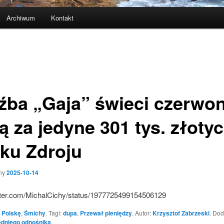
Archiwum
Kontakt
źba „Gaja” świeci czerwo
ą za jedyne 301 tys. złoty
ku Zdroju
ny
2025-10-14
witter.com/MichalCichy/status/1977725499154506129
 Polskę
,
Śmichy
. Tagi:
dupa
,
Przewał pieniędzy
. Autor:
Krzysztof Zabrzeski
. Dod
dniego odnośnika
.