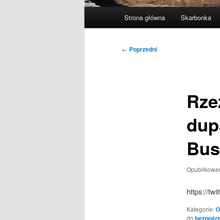
Główne
Strona główna
Skarbonka
menu
Nawigacja
←
Poprzedni
wpisu
Rze
dup
Bus
Opublikowa
https://t
Kategorie:
O
do
bezpośre