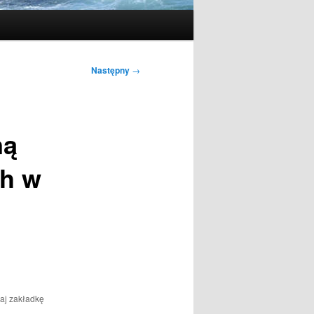
Następny
→
ną
ch w
aj zakładkę