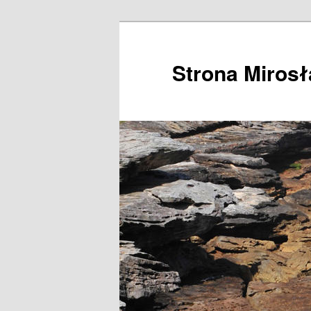
Przeskocz
do
tekstu
Strona Miros