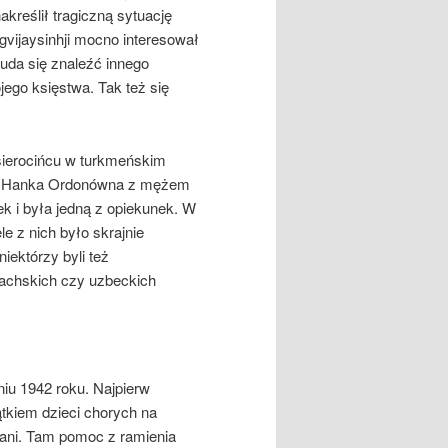
kreślił tragiczną sytuację
vijaysinhji mocno interesował
 uda się znaleźć innego
ego księstwa. Tak też się
ierocińcu w turkmeńskim
ka Hanka Ordonówna z mężem
 i była jedną z opiekunek. W
le z nich było skrajnie
niektórzy byli też
zachskich czy uzbeckich
tniu 1942 roku. Najpierw
tkiem dzieci chorych na
ani. Tam pomoc z ramienia