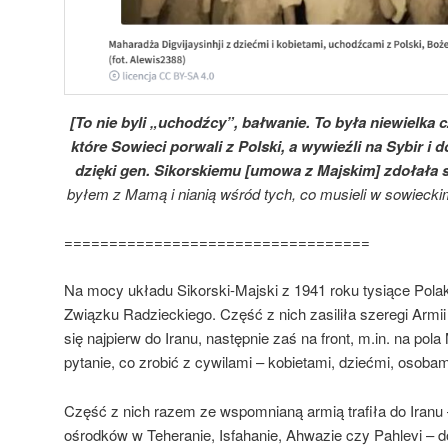
[To nie byli „uchodźcy”, bałwanie. To była niewielka c
które Sowieci porwali z Polski, a wywieźli na Sybir i
dzięki gen. Sikorskiemu [umowa z Majskim] zdołała 
byłem z Mamą i nianią wśród tych, co musieli w sowiecki
==================================
Na mocy układu Sikorski-Majski z 1941 roku tysiące Po
Związku Radzieckiego. Część z nich zasiliła szeregi Armi
się najpierw do Iranu, następnie zaś na front, m.in. na po
pytanie, co zrobić z cywilami – kobietami, dziećmi, osobam
Część z nich razem ze wspomnianą armią trafiła do Iranu
ośrodków w Teheranie, Isfahanie, Ahwazie czy Pahlevi – do