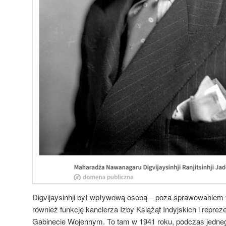
Digvijaysinhji był wpływową osobą – poza sprawowaniem
również funkcję kanclerza Izby Książąt Indyjskich i reprez
Gabinecie Wojennym. To tam w 1941 roku, podczas jedneg