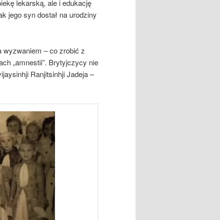
iekę lekarską, ale i edukację
k jego syn dostał na urodziny
a wyzwaniem – co zrobić z
ach „amnestii”. Brytyjczycy nie
aysinhji Ranjitsinhji Jadeja –