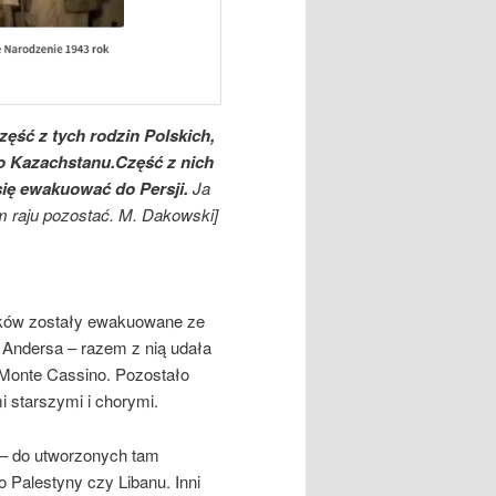
zęść z tych rodzin Polskich,
 do Kazachstanu.Część z nich
się ewakuować do Persji.
Ja
m raju pozostać. M. Dakowski]
laków zostały ewakuowane ze
i Andersa – razem z nią udała
la Monte Cassino. Pozostało
i starszymi i chorymi.
 – do utworzonych tam
 Palestyny czy Libanu. Inni