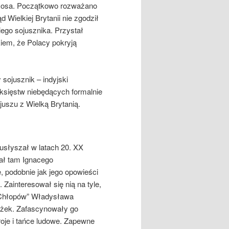
 Rosa. Początkowo rozważano
 Wielkiej Brytanii nie zgodził
iego sojusznika. Przystał
kiem, że Polacy pokryją
sojusznik – indyjski
sięstw niebędących formalnie
juszu z Wielką Brytanią.
y usłyszał w latach 20. XX
ał tam Ignacego
 podobnie jak jego opowieści
 Zainteresował się nią na tyle,
„Chłopów” Władysława
iążek. Zafascynowały go
troje i tańce ludowe. Zapewne