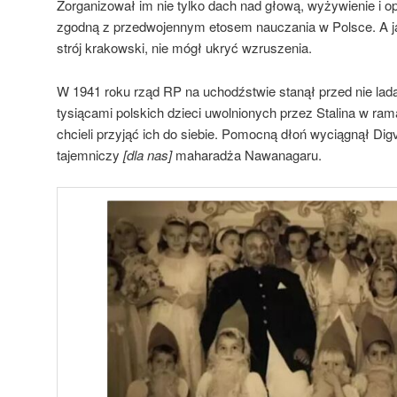
Zorganizował im nie tylko dach nad głową, wyżywienie i op
zgodną z przedwojennym etosem nauczania w Polsce. A ja
strój krakowski, nie mógł ukryć wzruszenia.
W 1941 roku rząd RP na uchodźstwie stanął przed nie lad
tysiącami polskich dzieci uwolnionych przez Stalina w ram
chcieli przyjąć ich do siebie. Pomocną dłoń wyciągnął Digvij
tajemniczy
[dla nas]
maharadża Nawanagaru.