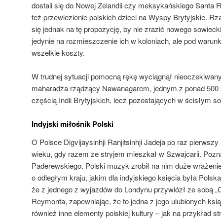
dostali się do Nowej Zelandii czy meksykańskiego Santa
też przewiezienie polskich dzieci na Wyspy Brytyjskie. Rząd
się jednak na tę propozycję, by nie zrazić nowego sowieck
jedynie na rozmieszczenie ich w koloniach, ale pod warun
wszelkie koszty.
W trudnej sytuacji pomocną rękę wyciągnął nieoczekiwany 
maharadża rządzący Nawanagarem, jednym z ponad 500 k
częścią Indii Brytyjskich, lecz pozostających w ścisłym so
Indyjski miłośnik Polski
O Polsce Digvijaysinhji Ranjitsinhji Jadeja po raz pierwsz
wieku, gdy razem ze stryjem mieszkał w Szwajcarii. Pozn
Paderewskiego. Polski muzyk zrobił na nim duże wrażenie,
o odległym kraju, jakim dla indyjskiego księcia była Polska.
że z jednego z wyjazdów do Londynu przywiózł ze sobą 
Reymonta, zapewniając, że to jedna z jego ulubionych ks
również inne elementy polskiej kultury – jak na przykład s