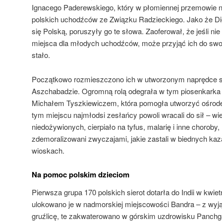
Ignacego Paderewskiego, który w płomiennej przemowie na
polskich uchodźców ze Związku Radzieckiego. Jako że Dig
się Polską, poruszyły go te słowa. Zaoferował, że jeśli nie
miejsca dla młodych uchodźców, może przyjąć ich do swoj
stało.
Początkowo rozmieszczono ich w utworzonym naprędce s
Aszchabadzie. Ogromną rolą odegrała w tym piosenkar
Michałem Tyszkiewiczem, która pomogła utworzyć ośrodek
tym miejscu najmłodsi zesłańcy powoli wracali do sił – wie
niedożywionych, cierpiało na tyfus, malarię i inne choroby, 
zdemoralizowani zwyczajami, jakie zastali w biednych ka
wioskach.
Na pomoc polskim dzieciom
Pierwsza grupa 170 polskich sierot dotarła do Indii w kwie
ulokowano je w nadmorskiej miejscowości Bandra – z wyją
gruźlicę, te zakwaterowano w górskim uzdrowisku Panchg