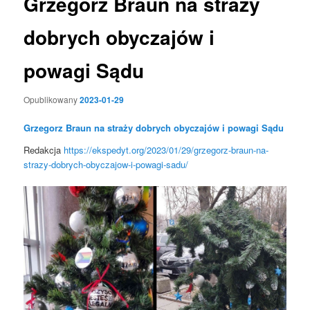
Grzegorz Braun na straży
dobrych obyczajów i
powagi Sądu
Opublikowany
2023-01-29
Grzegorz Braun na straży dobrych obyczajów i powagi Sądu
Redakcja
https://ekspedyt.org/2023/01/29/grzegorz-braun-na-
strazy-dobrych-obyczajow-i-powagi-sadu/