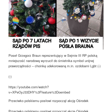
Poseł Grzegorz Braun reprezentujący w Sejmie III RP polską
mniejszość narodową wyrzucił do śmietnika symbol unijnej
praworządności – choinkę udekorowaną m.in. ozdobami Lgbt (-)
(-)
https://youtube.com/watch?
v=XPeOyJ33DHY%3Ffeature%3Doembed
Przeciwko polskiemu posłowi rozpoczął akcję Ośrodek
Przeciwko polskiemu posłowi rozpoczął akcję Ośrodek