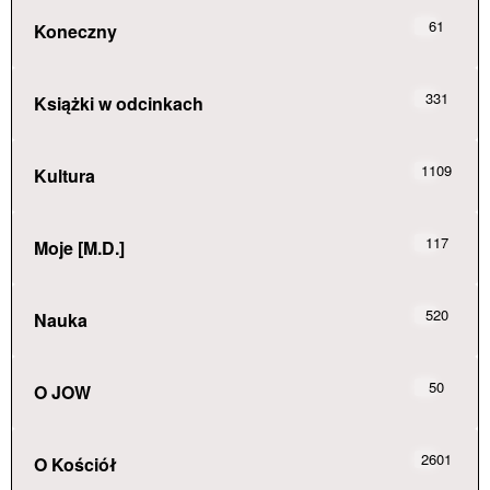
61
Koneczny
331
Książki w odcinkach
1109
Kultura
117
Moje [M.D.]
520
Nauka
50
O JOW
2601
O Kościół