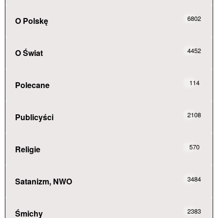
6802
O Polskę
4452
O Świat
114
Polecane
2108
Publicyści
570
Religie
3484
Satanizm, NWO
2383
Śmichy