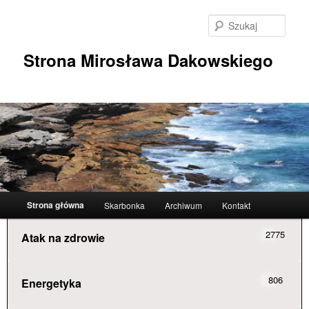
Przeskocz
do
Szuka
tekstu
Strona Mirosława Dakowskiego
Główne
Strona główna
Skarbonka
Archiwum
Kontakt
menu
2775
Atak na zdrowie
806
Energetyka