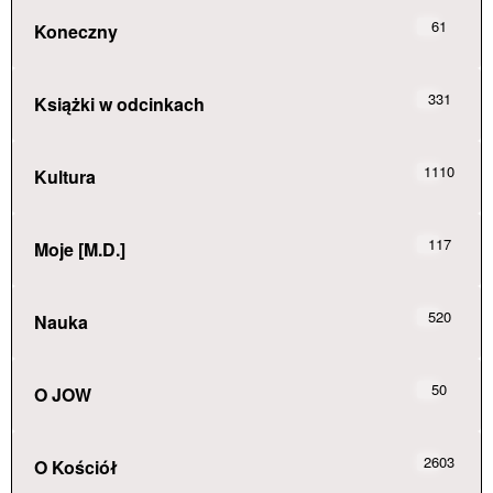
61
Koneczny
331
Książki w odcinkach
1110
Kultura
117
Moje [M.D.]
520
Nauka
50
O JOW
2603
O Kościół