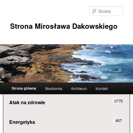
Przeskocz
do
Szuka
tekstu
Strona Mirosława Dakowskiego
Główne
Strona główna
Skarbonka
Archiwum
Kontakt
menu
2775
Atak na zdrowie
807
Energetyka