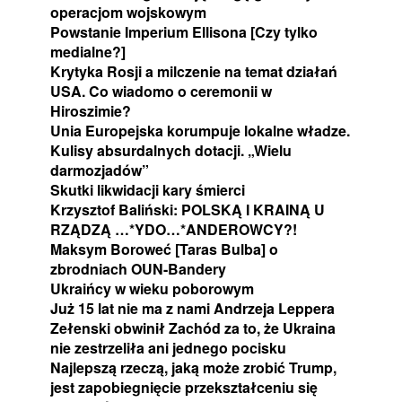
operacjom wojskowym
Powstanie Imperium Ellisona [Czy tylko
medialne?]
Krytyka Rosji a milczenie na temat działań
USA. Co wiadomo o ceremonii w
Hiroszimie?
Unia Europejska korumpuje lokalne władze.
Kulisy absurdalnych dotacji. „Wielu
darmozjadów”
Skutki likwidacji kary śmierci
Krzysztof Baliński: POLSKĄ I KRAINĄ U
RZĄDZĄ …*YDO…*ANDEROWCY?!
Maksym Boroweć [Taras Bulba] o
zbrodniach OUN-Bandery
Ukraińcy w wieku poborowym
Już 15 lat nie ma z nami Andrzeja Leppera
Zełenski obwinił Zachód za to, że Ukraina
nie zestrzeliła ani jednego pocisku
Najlepszą rzeczą, jaką może zrobić Trump,
jest zapobiegnięcie przekształceniu się