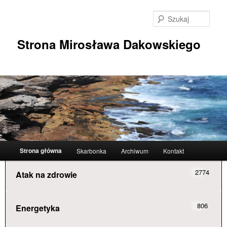
Przeskocz
do
Szuka
tekstu
Strona Mirosława Dakowskiego
Główne
Strona główna
Skarbonka
Archiwum
Kontakt
menu
2774
Atak na zdrowie
806
Energetyka