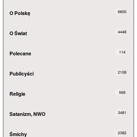
6800
O Polskę
4448
O Świat
114
Polecane
2108
Publicyści
569
Religie
3481
Satanizm, NWO
2382
Śmichy