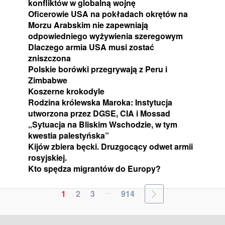
konfliktów w globalną wojnę
Oficerowie USA na pokładach okrętów na
Morzu Arabskim nie zapewniają
odpowiedniego wyżywienia szeregowym
Dlaczego armia USA musi zostać
zniszczona
Polskie borówki przegrywają z Peru i
Zimbabwe
Koszerne krokodyle
Rodzina królewska Maroka: Instytucja
utworzona przez DGSE, CIA i Mossad
„Sytuacja na Bliskim Wschodzie, w tym
kwestia palestyńska”
Kijów zbiera bęcki. Druzgocący odwet armii
rosyjskiej.
Kto spędza migrantów do Europy?
...
1
2
3
914