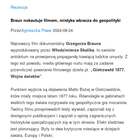
Recenzja
Braun nokautuje filmem, mistyka wkracza do geopolityki
Przez
Agnieszka Piwar
2024-08-24
Najnowszy film dokumentalny
Grzegorza Brauna
wyprodukowany przez
Włodzimierza Skalika
, to swoiste
antidotum na prowojenną propagandę trawiącą ludzkie umysły. Z
tego też powodu, media głównego nurtu mają za zadanie
przemilczeć powstanie filmowego dzieła pt.
„Gietrzwałd 1877.
Wojna światów”
.
Punktem wyjścia są objawienia Matki Bożej w Gietrzwałdzie,
które miały miejsce latem 1877 roku. Równolegle w gabinetach
wielkich tego świata rozgrywała się geopolityczna gra mocarstw.
Twórcy filmu przeprowadzili biały wywiad, zapoznali się z
dostępnymi publikacjami i zapytali o opinię zagranicznych
historyków specjalizujących się w tym okresie. Efekt śledztwa
jest piorunujący. Były to dwa krytyczne miesiące w dziejach
świata, Europy i Polski.