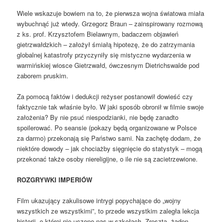
Wiele wskazuje bowiem na to, że pierwsza wojna światowa miała
wybuchnąć już wtedy. Grzegorz Braun – zainspirowany rozmową
z ks. prof. Krzysztofem Bielawnym, badaczem objawień
gietrzwałdzkich – założył śmiałą hipotezę, że do zatrzymania
globalnej katastrofy przyczyniły się mistyczne wydarzenia w
warmińskiej wiosce Gietrzwałd, ówczesnym Dietrichswalde pod
zaborem pruskim.
Za pomocą faktów i dedukcji reżyser postanowił dowieść czy
faktycznie tak właśnie było. W jaki sposób obronił w filmie swoje
założenia? By nie psuć niespodzianki, nie będę zanadto
spoilerować. Po seansie (pokazy będą organizowane w Polsce
za darmo) przekonają się Państwo sami. Na zachętę dodam, że
niektóre dowody – jak chociażby sięgnięcie do statystyk – mogą
przekonać także osoby niereligijne, o ile nie są zacietrzewione.
ROZGRYWKI IMPERIÓW
Film ukazujący zakulisowe intrygi popychające do „wojny
wszystkich ze wszystkimi”, to przede wszystkim zaległa lekcja
historii, o której nie uczono nas w szkołach. Zresztą, żaden