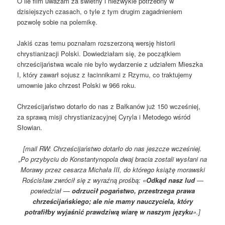
O ile film uważam za świetny i niezwykle potrzebny w
dzisiejszych czasach, o tyle z tym drugim zagadnieniem
pozwolę sobie na polemikę.
Jakiś czas temu poznałam rozszerzoną wersję historii
chrystianizacji Polski. Dowiedziałam się, że początkiem
chrześcijaństwa wcale nie było wydarzenie z udziałem Mieszka
I, który zawarł sojusz z łacinnikami z Rzymu, co traktujemy
umownie jako chrzest Polski w 966 roku.
Chrześcijaństwo dotarło do nas z Bałkanów już 150 wcześniej,
za sprawą misji chrystianizacyjnej Cyryla i Metodego wśród
Słowian.
[mail RW: Chrześcijaństwo dotarło do nas jeszcze wcześniej.
„Po przybyciu do Konstantynopola dwaj bracia zostali wysłani na
Morawy przez cesarza Michała III, do którego książę morawski
Rościsław zwrócił się z wyraźną prośbą: «
Odkąd nasz lud
—
powiedział —
odrzucił pogaństwo, przestrzega prawa
chrześcijańskiego; ale nie mamy nauczyciela, który
potrafiłby wyjaśnić prawdziwą wiarę w naszym języku
».]