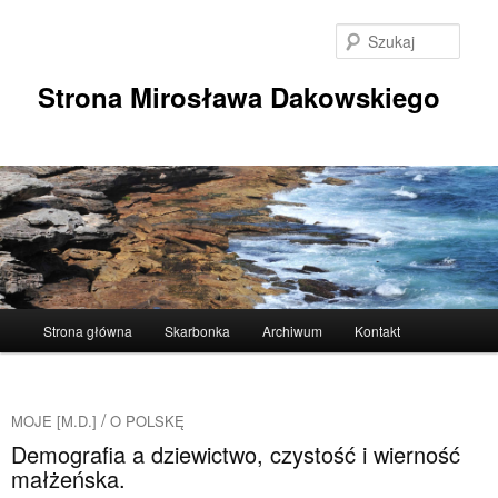
Przeskocz
Przeskocz
do
do
Szuka
tekstu
widgetów
Strona Mirosława Dakowskiego
Główne
Strona główna
Skarbonka
Archiwum
Kontakt
menu
/
MOJE [M.D.]
O POLSKĘ
Demografia a dziewictwo, czystość i wierność
małżeńska.