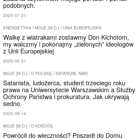
podobnych.
2025-07-21
/
/
ENERGETYKA
MOJE [M.D.]
UNIA EUROPEJSKA
Walkę z wiatrakami zostawmy Don Kichotom,
my walczmy i pokonajmy „zielonych” ideologów
z Unii Europejskiej
2025-05-31
/
/
MOJE [M.D.]
O POLSKĘ
SATANIZM, NWO
Satanista, ludożerca, student trzeciego roku
prawa na Uniwersytecie Warszawskim a Służby
Ochrony Państwa i prokuratura. Jak ukrywają
sedno.
2025-05-14
/
MOJE [M.D.]
O KOŚCIÓŁ
Powrócił do wieczności? Poszedł do Domu