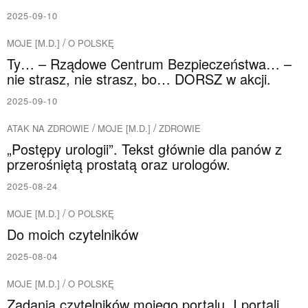
2025-09-10
/
MOJE [M.D.]
O POLSKĘ
Ty… – Rządowe Centrum Bezpieczeństwa… –
nie strasz, nie strasz, bo… DORSZ w akcji.
2025-09-10
/
/
ATAK NA ZDROWIE
MOJE [M.D.]
ZDROWIE
„Postępy urologii”. Tekst głównie dla panów z
przerośniętą prostatą oraz urologów.
2025-08-24
/
MOJE [M.D.]
O POLSKĘ
Do moich czytelników
2025-08-04
/
MOJE [M.D.]
O POLSKĘ
Zadania czytelników mojego portalu. I portali