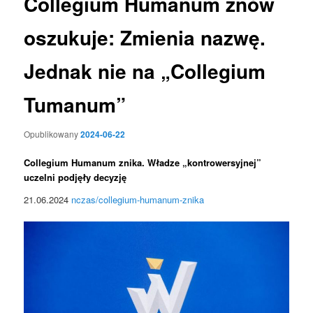
Collegium Humanum znów
oszukuje: Zmienia nazwę.
Jednak nie na „Collegium
Tumanum”
Opublikowany
2024-06-22
Collegium Humanum znika. Władze „kontrowersyjnej”
uczelni podjęły decyzję
21.06.2024
nczas/collegium-humanum-znika