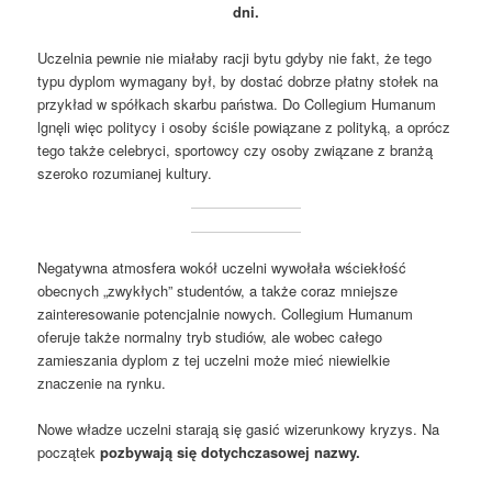
dni.
Uczelnia pewnie nie miałaby racji bytu gdyby nie fakt, że tego
typu dyplom wymagany był, by dostać dobrze płatny stołek na
przykład w spółkach skarbu państwa. Do Collegium Humanum
lgnęli więc politycy i osoby ściśle powiązane z polityką, a oprócz
tego także celebryci, sportowcy czy osoby związane z branżą
szeroko rozumianej kultury.
Negatywna atmosfera wokół uczelni wywołała wściekłość
obecnych „zwykłych” studentów, a także coraz mniejsze
zainteresowanie potencjalnie nowych. Collegium Humanum
oferuje także normalny tryb studiów, ale wobec całego
zamieszania dyplom z tej uczelni może mieć niewielkie
znaczenie na rynku.
Nowe władze uczelni starają się gasić wizerunkowy kryzys. Na
początek
pozbywają się dotychczasowej nazwy.