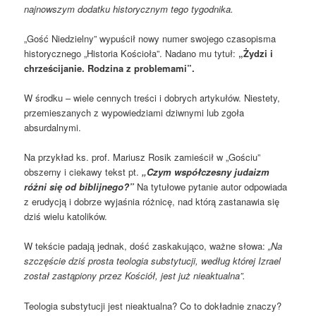
najnowszym dodatku historycznym tego tygodnika.
„Gość Niedzielny” wypuścił nowy numer swojego czasopisma
historycznego „Historia Kościoła”. Nadano mu tytuł:
„Żydzi i
chrześcijanie. Rodzina z problemami”.
W środku – wiele cennych treści i dobrych artykułów. Niestety,
przemieszanych z wypowiedziami dziwnymi lub zgoła
absurdalnymi.
Na przykład ks. prof. Mariusz Rosik zamieścił w „Gościu”
obszerny i ciekawy tekst pt.
„Czym współczesny judaizm
różni się od biblijnego?”
Na tytułowe pytanie autor odpowiada
z erudycją i dobrze wyjaśnia różnicę, nad którą zastanawia się
dziś wielu katolików.
W tekście padają jednak, dość zaskakująco, ważne słowa:
„Na
szczęście dziś prosta teologia substytucji, według której Izrael
został zastąpiony przez Kościół, jest już nieaktualna”.
Teologia substytucji jest nieaktualna? Co to dokładnie znaczy?