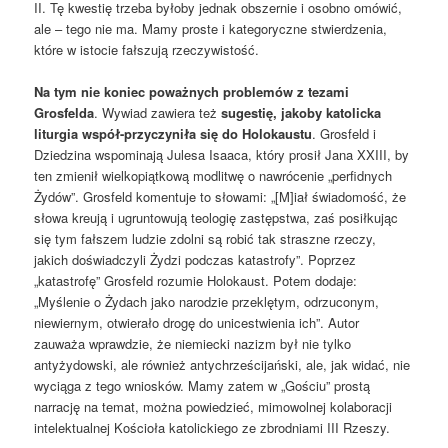
II. Tę kwestię trzeba byłoby jednak obszernie i osobno omówić,
ale – tego nie ma. Mamy proste i kategoryczne stwierdzenia,
które w istocie fałszują rzeczywistość.
Na tym nie koniec poważnych problemów z tezami
Grosfelda
. Wywiad zawiera też
sugestię, jakoby katolicka
liturgia współ-przyczyniła się do Holokaustu
. Grosfeld i
Dziedzina wspominają Julesa Isaaca, który prosił Jana XXIII, by
ten zmienił wielkopiątkową modlitwę o nawrócenie „perfidnych
Żydów”. Grosfeld komentuje to słowami: „[M]iał świadomość, że
słowa kreują i ugruntowują teologię zastępstwa, zaś posiłkując
się tym fałszem ludzie zdolni są robić tak straszne rzeczy,
jakich doświadczyli Żydzi podczas katastrofy”. Poprzez
„katastrofę” Grosfeld rozumie Holokaust. Potem dodaje:
„Myślenie o Żydach jako narodzie przeklętym, odrzuconym,
niewiernym, otwierało drogę do unicestwienia ich”. Autor
zauważa wprawdzie, że niemiecki nazizm był nie tylko
antyżydowski, ale również antychrześcijański, ale, jak widać, nie
wyciąga z tego wniosków. Mamy zatem w „Gościu” prostą
narrację na temat, można powiedzieć, mimowolnej kolaboracji
intelektualnej Kościoła katolickiego ze zbrodniami III Rzeszy.