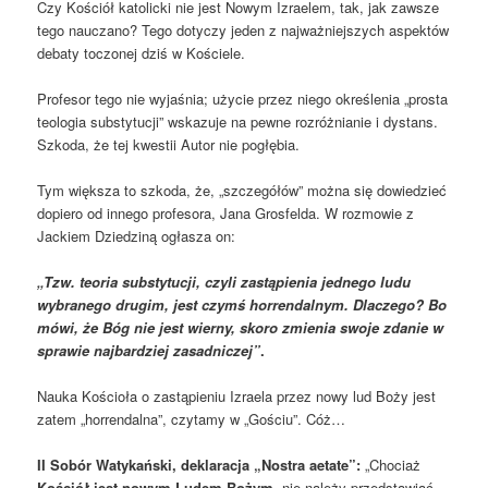
Czy Kościół katolicki nie jest Nowym Izraelem, tak, jak zawsze
tego nauczano? Tego dotyczy jeden z najważniejszych aspektów
debaty toczonej dziś w Kościele.
Profesor tego nie wyjaśnia; użycie przez niego określenia „prosta
teologia substytucji” wskazuje na pewne rozróżnianie i dystans.
Szkoda, że tej kwestii Autor nie pogłębia.
Tym większa to szkoda, że, „szczegółów” można się dowiedzieć
dopiero od innego profesora, Jana Grosfelda. W rozmowie z
Jackiem Dziedziną ogłasza on:
„Tzw. teoria substytucji, czyli zastąpienia jednego ludu
wybranego drugim, jest czymś horrendalnym. Dlaczego? Bo
mówi, że Bóg nie jest wierny, skoro zmienia swoje zdanie w
sprawie najbardziej zasadniczej”
.
Nauka Kościoła o zastąpieniu Izraela przez nowy lud Boży jest
zatem „horrendalna”, czytamy w „Gościu”. Cóż…
II Sobór Watykański, deklaracja „Nostra aetate”:
„Chociaż
Kościół jest nowym Ludem Bożym
, nie należy przedstawiać