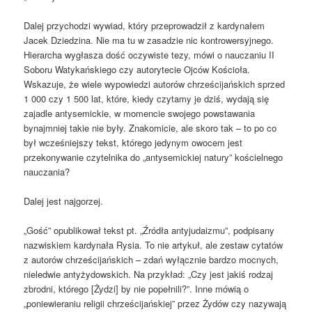
Dalej przychodzi wywiad, który przeprowadził z kardynałem
Jacek Dziedzina. Nie ma tu w zasadzie nic kontrowersyjnego.
Hierarcha wygłasza dość oczywiste tezy, mówi o nauczaniu II
Soboru Watykańskiego czy autorytecie Ojców Kościoła.
Wskazuje, że wiele wypowiedzi autorów chrześcijańskich sprzed
1 000 czy 1 500 lat, które, kiedy czytamy je dziś, wydają się
zajadle antysemickie, w momencie swojego powstawania
bynajmniej takie nie były. Znakomicie, ale skoro tak – to po co
był wcześniejszy tekst, którego jedynym owocem jest
przekonywanie czytelnika do „antysemickiej natury” kościelnego
nauczania?
Dalej jest najgorzej.
„Gość” opublikował tekst pt. „Źródła antyjudaizmu”, podpisany
nazwiskiem kardynała Rysia. To nie artykuł, ale zestaw cytatów
z autorów chrześcijańskich – zdań wyłącznie bardzo mocnych,
nieledwie antyżydowskich. Na przykład: „Czy jest jakiś rodzaj
zbrodni, którego [Żydzi] by nie popełnili?”. Inne mówią o
„poniewieraniu religii chrześcijańskiej” przez Żydów czy nazywają