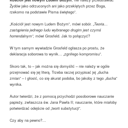
Żydów jako odrzuconych ani jako przeklętych przez Boga,
rzekomo na podstawie Pisma świętego”.
„Kościół jest nowym Ludem Bożym”, mówi sobór. „
Teoria…
zastąpienia jednego ludu wybranego drugim jest czymś
horrendalnym”,
mówi Grosfeld. Jak to połączyć?
W tym samym wywiadzie Grosfeld ogłasza po prostu, że
deklaracja soborowa to wynik… „zgniłego kompromisu”.
Skoro tak, to – jak można się domyślić – nie należy w ogóle
przejmować się jej literą. Trzeba raczej przypisać jej „ducha
zmian” – i głosić, co się akurat podoba, bo jakoby z tego „ducha”
wynika.
Autor twierdzi, że z pomocą przychodzi posoborowe nauczanie
papieży, zwłaszcza św. Jana Pawła II; nauczanie, które miałoby
potwierdzać odejście od „teorii substytucji”.
Czy aby na pewno?…