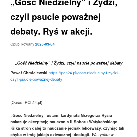
„Gość Niedzielny” i Żydzi,
czyli psucie poważnej
debaty. Ryś w akcji.
Opublikowany
2025-03-04
„Gość Niedzielny” i Żydzi, czyli psucie poważnej debaty
Paweł Chmielewski
https://pch24.pl/gosc-niedzielny-i-zydzi-
czyli-psucie-powaznej-debaty
(Oprac. PCh24.pl)
„Gość Niedzielny” ustami kardynała Grzegorza Rysia
nakazuje akceptację nauczania II Soboru Watykańskiego.
Kilka stron dalej to nauczanie jednak lekceważy, czyniąc tak
chyba w imię jakiejś dziwacznej ideologii.
Wszystko w