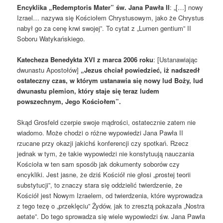
Encyklika „Redemptoris Mater” św. Jana Pawła II
: „[…] nowy
Izrael… nazywa się Kościołem Chrystusowym, jako że Chrystus
nabył go za cenę krwi swojej”. To cytat z „Lumen gentium” II
Soboru Watykańskiego.
Katecheza Benedykta XVI z marca 2006 roku
: [Ustanawiając
dwunastu Apostołów]
„Jezus chciał powiedzieć, iż nadszedł
ostateczny czas, w którym ustanawia się nowy lud Boży, lud
dwunastu plemion, który staje się teraz ludem
powszechnym, Jego Kościołem”.
Skąd Grosfeld czerpie swoje mądrości, ostatecznie zatem nie
wiadomo. Może chodzi o różne wypowiedzi Jana Pawła II
rzucane przy okazji jakichś konferencji czy spotkań. Rzecz
jednak w tym, że takie wypowiedzi nie konstytuują nauczania
Kościoła w ten sam sposób jak dokumenty soborów czy
encykliki. Jest jasne, że dziś Kościół nie głosi „prostej teorii
substytucji”, to znaczy stara się oddzielić twierdzenie, że
Kościół jest Nowym Izraelem, od twierdzenia, które wyprowadza
z tego tezę o „przeklęciu” Żydów, jak to zresztą pokazała „Nostra
aetate”. Do tego sprowadza się wiele wypowiedzi św. Jana Pawła