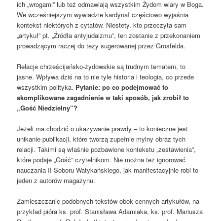
ich „wrogami” lub też odmawiają wszystkim Żydom wiary w Boga.
We wcześniejszym wywiadzie kardynał częściowo wyjaśnia
kontekst niektórych z cytatów. Niestety, kto przeczyta sam
„artykuł” pt. „Źródła antyjudaizmu”, ten zostanie z przekonaniem
prowadzącym raczej do tezy sugerowanej przez Grosfelda.
Relacje chrześcijańsko-żydowskie są trudnym tematem, to
jasne. Wpływa dziś na to nie tyle historia i teologia, co przede
wszystkim polityka.
Pytanie: po co podejmować to
skomplikowane zagadnienie w taki sposób, jak zrobił to
„Gość Niedzielny”?
Jeżeli ma chodzić o ukazywanie prawdy – to konieczne jest
unikanie publikacji, które tworzą zupełnie mylny obraz tych
relacji. Takimi są właśnie pozbawione kontekstu „zestawienia”,
które podaje „Gość” czytelnikom. Nie można też ignorować
nauczania II Soboru Watykańskiego, jak manifestacyjnie robi to
jeden z autorów magazynu.
Zamieszczanie podobnych tekstów obok cennych artykułów, na
przykład pióra ks. prof. Stanisława Adamiaka, ks. prof. Mariusza