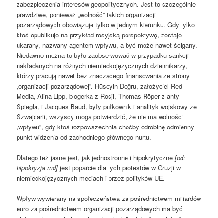
zabezpieczenia interesów geopolitycznych. Jest to szczególnie
prawdziwe, ponieważ „wolność” takich organizacji
pozarządowych obowiązuje tylko w jednym kierunku. Gdy tylko
ktoś opublikuje na przykład rosyjską perspektywę, zostaje
ukarany, nazwany agentem wpływu, a być może nawet ścigany.
Niedawno można to było zaobserwować w przypadku sankcji
nakładanych na różnych niemieckojęzycznych dziennikarzy,
którzy pracują nawet bez znaczącego finansowania ze strony
„organizacji pozarządowej”. Hüseyin Doğru, założyciel Red
Media, Alina Lipp, blogerka z Rosji, Thomas Röper z anty-
Spiegla, i Jacques Baud, były pułkownik i analityk wojskowy ze
Szwajcarii, wszyscy mogą potwierdzić, że nie ma wolności
„wpływu”, gdy ktoś rozpowszechnia choćby odrobinę odmienny
punkt widzenia od zachodniego głównego nurtu.
Dlatego też jasne jest, jak jednostronne i hipokrytyczne
[od:
hipokryzja md]
jest poparcie dla tych protestów w Gruzji w
niemieckojęzycznych mediach i przez polityków UE.
Wpływ wywierany na społeczeństwa za pośrednictwem miliardów
euro za pośrednictwem organizacji pozarządowych ma być