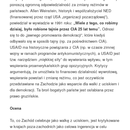
ponoszą ogromną odpowiedzialność za zmiany reżimów w
państwach. Allen Weinstein, historyk i współzałożyciel NED
(finansowanej przez rząd USA „organizacji pozarządowej”),
powiedział w wywiadzie w 1991 roku:
„Wiele z tego, co robimy
dzisiaj, było robione tajnie przez CIA 25 lat temu”.
Odnosi
się to do „jawnego promowania demokracji”, które kiedyś
odbywało się w sposób tajny (np. za pośrednictwem CIA).
USAID ma historyczne powiązania z CIA (np. w czasie zimnej
wojny w ramach programów antykomunistycznych), a USAID jest
tzw. narzędziem „miękkiej siły” do wywierania wpływu, w tym
wspierania proamerykańskich grup opozycyjnych. Krytycy
argumentują, że umożliwia to finansowo działalność wywrotową,
wspieranie powstań i zmianę reżimu, co jest oczywiście
przedstawiane na Zachodzie jako wsparcie dla walki z uciskiem i
dla demokracji. Ta broń bogatych państw jest osłabiana przez
prawo gruzińskie.
Ocena
To, co Zachód celebruje jako walkę z uciskiem, jest krytykowane
w krajach poza-zachodnich jako celowa ingerencja w celu