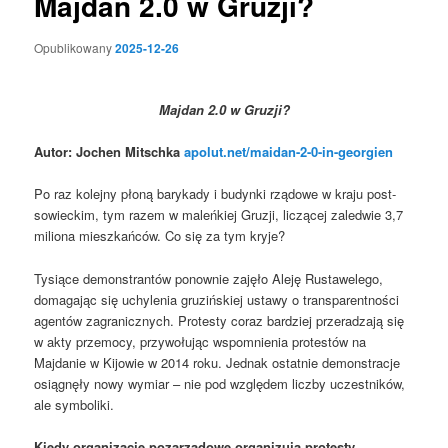
Majdan 2.0 w Gruzji?
Opublikowany
2025-12-26
Majdan 2.0 w Gruzji?
Autor: Jochen Mitschka
apolut.net/maidan-2-0-in-georgien
Po raz kolejny płoną barykady i budynki rządowe w kraju post-
sowieckim, tym razem w maleńkiej Gruzji, liczącej zaledwie 3,7
miliona mieszkańców. Co się za tym kryje?
Tysiące demonstrantów ponownie zajęło Aleję Rustawelego,
domagając się uchylenia gruzińskiej ustawy o transparentności
agentów zagranicznych. Protesty coraz bardziej przeradzają się
w akty przemocy, przywołując wspomnienia protestów na
Majdanie w Kijowie w 2014 roku. Jednak ostatnie demonstracje
osiągnęły nowy wymiar – nie pod względem liczby uczestników,
ale symboliki.
Kiedy organizacje pozarządowe organizują protesty