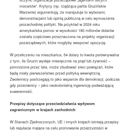
mocarstw”. Krytycy (np. rządząca partia Gruzińskie
Marzenie) argumentują, że manipuluje to wyborami,
demonstracjami lub opinią publiczną w celu wymuszenia
prozachodniej polityki. Na przykład w 2024 roku
amerykańska pomoc w wysokości 180 milionów dolarów
została częściowo przeznaczona na projekty organizacji
pozarządowych, które mogłyby wesprzeć opozycję.
W przeliczeniu na mieszkańca, 54 dolary to kwota porównywalna
z tym, ile Gruzin wydaje miesięcznie na prąd lub żywność –
pomnożona przez lata, może zbudować sieci powiązań, które
będą miały pierwszeństwo przed polityką wewnętrzną.
Zwolennicy postrzegają to jako wsparcie dla demokracji, podczas
gdy przeciwnicy – ​​jako neokolonialną ingerencję podważającą
suwerenność.
Przepisy dotyczące przeciwdziałania wpływom
zagranicznym w krajach zachodnich
W Stanach Zjednoczonych, UE i innych krajach istnieją przepisy
lub regulacje mające na celu promowanie przejrzystości w