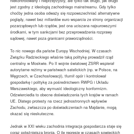
niekontrolowany i nieprzejrzysty, ale tylko tak długo, jak długo
jest zgodny z ideologią zachodniego mainstreamu. Gdy tylko
choćby jedna osoba odważy się rozpowszechniać alternatywne
poglądy, nawet bez miliardów euro wsparcia ze strony organizacji
pozarządowych lub rządów, jest ona uciszana najsurowszymi
środkami, w tym sankcjami bez przeprowadzenia rozprawy
sądowej, nawet poza granicami praworządności.
To nic nowego dla państw Europy Wschodniej. W czasach
Związku Radzieckiego właśnie taką politykę prowadził rząd
centralny w Moskwie. Po II wojnie światowej ZSRR wspierał
autorytarne reżimy w państwach satelickich (np. w Polsce, na
Węgrzech, w Czechosłowacji), tłumił opór i kontrolował
gospodarkę i politykę za pośrednictwem RWPG i Układu
Warszawskiego, aby wymusić ideologiczny konformizm.
Odzwierciedla to obecne doświadczenia tych krajów w ramach
UE. Dlatego protesty na rzecz jednostronnych wpływów
Zachodu, zwłaszcza po doświadczeniach na Majdanie, mogą
okazać się nieskuteczne.
Jednak w XXI wieku zachodnia integracja gospodarcza staje się
coraz potężniejszą bronią. O ile represje w czasach sowieckich