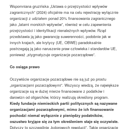
Wspomniana gruzińska „Ustawa o przejrzystości wpływów
zagranicznych” (2024) oficjalnie ma na celu rejestrację wyłącznie
organizacji z udziałem ponad 20% finansowania zagranicznego
jako „latarni morskich wpływów”, również w celu zapewnienia
przejrzystości i identyfikacji nienależnych wpływów. Rząd
przedstawia ją jako gwarancję suwerenności, podobnie jak w
innych krajach, ale krytycy (UE, OBWE) paradoksalnie
postrzegają ją jako naruszenie praw człowieka i standardów UE,
ponieważ „stygmatyzuje organizacje pozarządowe”.
Co osiąga prawo
Oczywiście organizacje pozarządowe nie są już po prostu
„organizacjami pozarządowymi”. Wszyscy wiedzą, że największe
organizacje są w dużej mierze finansowane z podatków i
darowizn od oligarchów, którzy realizują określony program.
Kiedy fundacje niemieckich partii politycznych są nazywane
organizacjami pozarządowymi, mimo że ich finansowanie
pochodzi niemal wyłącznie z pieniędzy podatników,
oszustwo kryjące się za tym określeniem staje się oczywiste.
Dotyczy to szczególnie „kolorowych rewolucji”. Takie organizacje