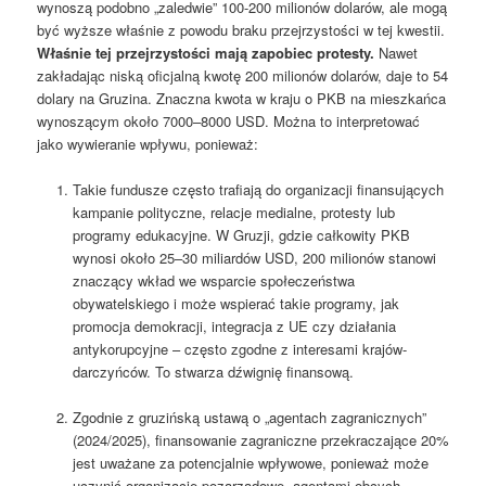
wynoszą podobno „zaledwie” 100-200 milionów dolarów, ale mogą
być wyższe właśnie z powodu braku przejrzystości w tej kwestii.
Właśnie tej przejrzystości mają zapobiec protesty.
Nawet
zakładając niską oficjalną kwotę 200 milionów dolarów, daje to 54
dolary na Gruzina. Znaczna kwota w kraju o PKB na mieszkańca
wynoszącym około 7000–8000 USD. Można to interpretować
jako wywieranie wpływu, ponieważ:
Takie fundusze często trafiają do organizacji finansujących
kampanie polityczne, relacje medialne, protesty lub
programy edukacyjne. W Gruzji, gdzie całkowity PKB
wynosi około 25–30 miliardów USD, 200 milionów stanowi
znaczący wkład we wsparcie społeczeństwa
obywatelskiego i może wspierać takie programy, jak
promocja demokracji, integracja z UE czy działania
antykorupcyjne – często zgodne z interesami krajów-
darczyńców. To stwarza dźwignię finansową.
Zgodnie z gruzińską ustawą o „agentach zagranicznych”
(2024/2025), finansowanie zagraniczne przekraczające 20%
jest uważane za potencjalnie wpływowe, ponieważ może
uczynić organizacje pozarządowe „agentami obcych