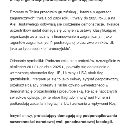
Protesty w Tbilisi przeciwko gruzińskiej „Ustawie o agentach
zagranicznych” trwają od 2024 roku i trwały do ​​2025 roku, a na
Alei Rustawelego odbywają się codzienne demonstracje. Tysiące
uczestników nadal domaga się uchylenia ustawy klasyfikującej
organizacje ze znacznym finansowaniem zagranicznym jako
„agentów zagranicznych”, postrzeganej przez zwolenników UE
jako „antyeuropejskie i prorosyjskie”.
Odnośnie symboliki: Podczas ostatnich protestów, szczególnie w
okolicach 20 i 21 grudnia 2025 r., pojawiły się doniesienia o
wzmożonej obecności flag UE, Ukrainy i USA obok flag
gruzińskich. Interpretuje się to jako celowy sygnał geopolityczny,
przekształcający protesty z ruchu czysto wewnętrznego w
demonstrację prozachodnią i proeuropejską. Relacje naocznych
świadków opisują, jak te obce flagi „dominują” nad tłumem i
podkreślają żądania integracji z UE i zerwania z wpływami Rosji.
Innymi słowy,
protestujący domagają się podporządkowania
suwerenności narodowej woli ponadnarodowej ideologii.