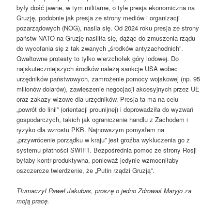
były dość jawne, w tym militarne, o tyle presja ekonomiczna na
Gruzję, podobnie jak presja ze strony mediów i organizacji
pozarządowych (NOG), nasila się. Od 2024 roku presja ze strony
państw NATO na Gruzję nasiliła się, dążąc do zmuszenia rządu
do wycofania się z tak zwanych „środków antyzachodnich”.
Gwałtowne protesty to tylko wierzchołek góry lodowej. Do
najskuteczniejszych środków należą sankcje USA wobec
urzędników państwowych, zamrożenie pomocy wojskowej (np. 95
milionów dolarów), zawieszenie negocjacji akcesyjnych przez UE
oraz zakazy wizowe dla urzędników. Presja ta ma na celu
„powrót do linii” (orientacji prounijnej) i doprowadziła do wyzwań
gospodarczych, takich jak ograniczenie handlu z Zachodem i
ryzyko dla wzrostu PKB. Najnowszym pomysłem na
„przywrócenie porządku w kraju” jest groźba wykluczenia go z
systemu płatności SWIFT. Bezpośrednia pomoc ze strony Rosji
byłaby kontr-produktywna, ponieważ jedynie wzmocniłaby
oszczercze twierdzenie, że „Putin rządzi Gruzją”.
Tłumaczył Paweł Jakubas, proszę o jedno Zdrowaś Maryjo za
moją pracę.