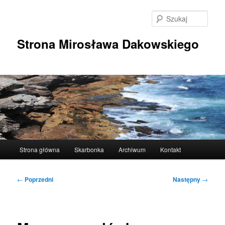
Przeskocz
do
Szuka
tekstu
Strona Mirosława Dakowskiego
Główne
Strona główna
Skarbonka
Archiwum
Kontakt
menu
Nawigacja
←
Poprzedni
Następny
→
wpisu