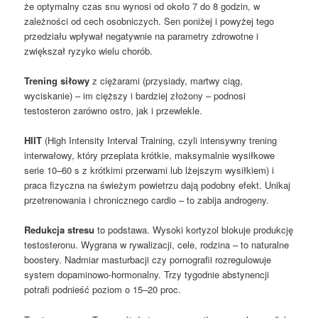
że optymalny czas snu wynosi od około 7 do 8 godzin, w
zależności od cech osobniczych. Sen poniżej i powyżej tego
przedziału wpływał negatywnie na parametry zdrowotne i
zwiększał ryzyko wielu chorób.
Trening siłowy
z ciężarami (przysiady, martwy ciąg,
wyciskanie) – im cięższy i bardziej złożony – podnosi
testosteron zarówno ostro, jak i przewlekle.
HIIT
(High Intensity Interval Training, czyli intensywny trening
interwałowy, który przeplata krótkie, maksymalnie wysiłkowe
serie 10–60 s z krótkimi przerwami lub lżejszym wysiłkiem) i
praca fizyczna na świeżym powietrzu dają podobny efekt. Unikaj
przetrenowania i chronicznego cardio – to zabija androgeny.
Redukcja stresu
to podstawa. Wysoki kortyzol blokuje produkcję
testosteronu. Wygrana w rywalizacji, cele, rodzina – to naturalne
boostery. Nadmiar masturbacji czy pornografii rozregulowuje
system dopaminowo-hormonalny. Trzy tygodnie abstynencji
potrafi podnieść poziom o 15–20 proc.