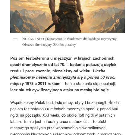
NCZAS.INFO | Testosteron to fundament dla każdego mężczyzny.
Obrazek ilustracyjny. Źródło: pixabay
Poziom testosteronu u mężczyzn w krajach zachodnich
spadł dramatycznie od lat 70. – badania pokazują ubytek
rzędu 1 proc. rocznie, niezależny od wieku.
Liczba
plemników w nasieniu zmniejszyła się o ponad 50 proc.
między 1973 a 2011 rokiem –
to nie starzenie się populacji,
lecz skutek cywilizacyjnego ataku na męską biologię.
Współczesny Polak budzi się słaby, otyły i bez energii. Średni
poziom testosteronu u młodych mężczyzn spadł z ponad 600
ng/dl na początku XXI wieku do około 450 ng/dl w ostatnich
latach. To nie jest naturalny proces starzenia – to efekt
masowego spożycia przetworzonych olejów roślinnych,
niedoborów kluczowych składników odżywczych, chronicznego