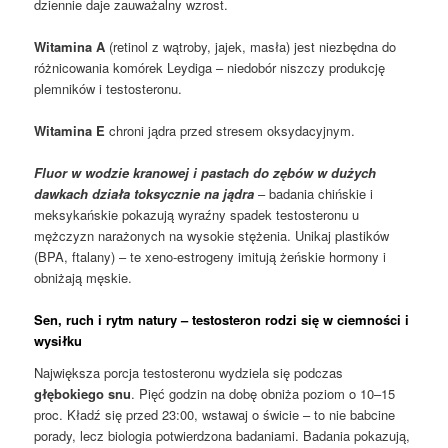
dziennie daje zauważalny wzrost.
Witamina A
(retinol z wątroby, jajek, masła) jest niezbędna do
różnicowania komórek Leydiga – niedobór niszczy produkcję
plemników i testosteronu.
Witamina E
chroni jądra przed stresem oksydacyjnym.
Fluor w wodzie kranowej i pastach do zębów w dużych
dawkach działa toksycznie na jądra
– badania chińskie i
meksykańskie pokazują wyraźny spadek testosteronu u
mężczyzn narażonych na wysokie stężenia. Unikaj plastików
(BPA, ftalany) – te xeno-estrogeny imitują żeńskie hormony i
obniżają męskie.
Sen, ruch i rytm natury – testosteron rodzi się w ciemności i
wysiłku
Największa porcja testosteronu wydziela się podczas
głębokiego snu
. Pięć godzin na dobę obniża poziom o 10–15
proc. Kładź się przed 23:00, wstawaj o świcie – to nie babcine
porady, lecz biologia potwierdzona badaniami. Badania pokazują,