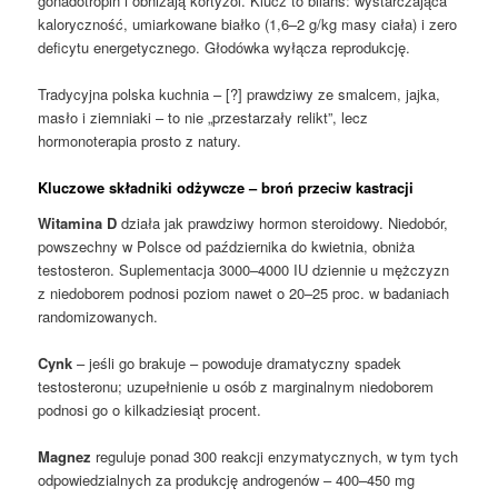
gonadotropin i obniżają kortyzol. Klucz to bilans: wystarczająca
kaloryczność, umiarkowane białko (1,6–2 g/kg masy ciała) i zero
deficytu energetycznego. Głodówka wyłącza reprodukcję.
Tradycyjna polska kuchnia – [?] prawdziwy ze smalcem, jajka,
masło i ziemniaki – to nie „przestarzały relikt”, lecz
hormonoterapia prosto z natury.
Kluczowe składniki odżywcze – broń przeciw kastracji
Witamina D
działa jak prawdziwy hormon steroidowy. Niedobór,
powszechny w Polsce od października do kwietnia, obniża
testosteron. Suplementacja 3000–4000 IU dziennie u mężczyzn
z niedoborem podnosi poziom nawet o 20–25 proc. w badaniach
randomizowanych.
Cynk
– jeśli go brakuje – powoduje dramatyczny spadek
testosteronu; uzupełnienie u osób z marginalnym niedoborem
podnosi go o kilkadziesiąt procent.
Magnez
reguluje ponad 300 reakcji enzymatycznych, w tym tych
odpowiedzialnych za produkcję androgenów – 400–450 mg