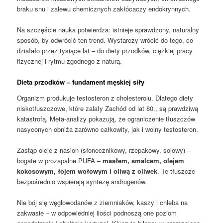
braku snu i zalewu chemicznych zakłócaczy endokrynnych.
Na szczęście nauka potwierdza: istnieje sprawdzony, naturalny
sposób, by odwrócić ten trend. Wystarczy wrócić do tego, co
działało przez tysiące lat – do diety przodków, ciężkiej pracy
fizycznej i rytmu zgodnego z naturą.
Dieta przodków – fundament męskiej siły
Organizm produkuje testosteron z cholesterolu. Dlatego diety
niskotłuszczowe, które zalały Zachód od lat 80., są prawdziwą
katastrofą. Meta-analizy pokazują, że ograniczenie tłuszczów
nasyconych obniża zarówno całkowity, jak i wolny testosteron.
Zastąp oleje z nasion (słonecznikowy, rzepakowy, sojowy) –
bogate w prozapalne PUFA –
masłem, smalcem, olejem
kokosowym, łojem wołowym i oliwą z oliwek
. Te tłuszcze
bezpośrednio wspierają syntezę androgenów.
Nie bój się węglowodanów z ziemniaków, kaszy i chleba na
zakwasie – w odpowiedniej ilości podnoszą one poziom