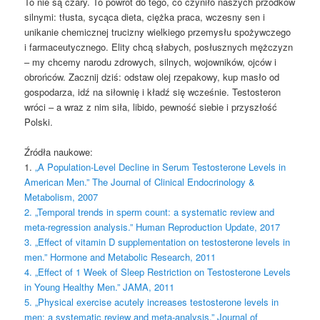
To nie są czary. To powrót do tego, co czyniło naszych przodków
silnymi: tłusta, sycąca dieta, ciężka praca, wczesny sen i
unikanie chemicznej trucizny wielkiego przemysłu spożywczego
i farmaceutycznego. Elity chcą słabych, posłusznych mężczyzn
– my chcemy narodu zdrowych, silnych, wojowników, ojców i
obrońców. Zacznij dziś: odstaw olej rzepakowy, kup masło od
gospodarza, idź na siłownię i kładź się wcześnie. Testosteron
wróci – a wraz z nim siła, libido, pewność siebie i przyszłość
Polski.
Źródła naukowe:
1.
„A Population-Level Decline in Serum Testosterone Levels in
American Men.” The Journal of Clinical Endocrinology &
Metabolism, 2007
2. „Temporal trends in sperm count: a systematic review and
meta-regression analysis.” Human Reproduction Update, 2017
3. „Effect of vitamin D supplementation on testosterone levels in
men.” Hormone and Metabolic Research, 2011
4. „Effect of 1 Week of Sleep Restriction on Testosterone Levels
in Young Healthy Men.” JAMA, 2011
5. „Physical exercise acutely increases testosterone levels in
men: a systematic review and meta-analysis.” Journal of