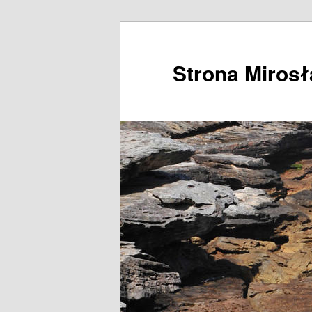
Przeskocz
do
tekstu
Strona Miros