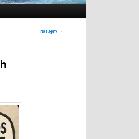
Następny
→
ch