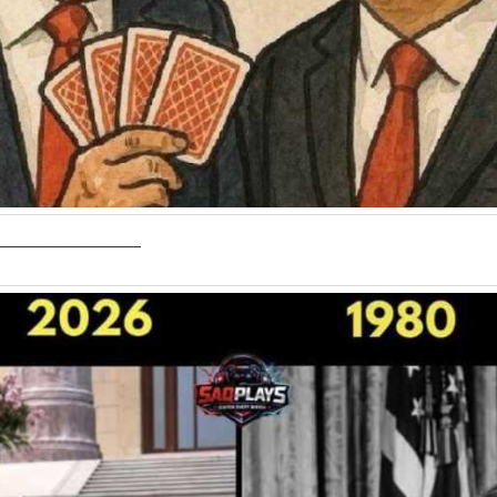
—————————