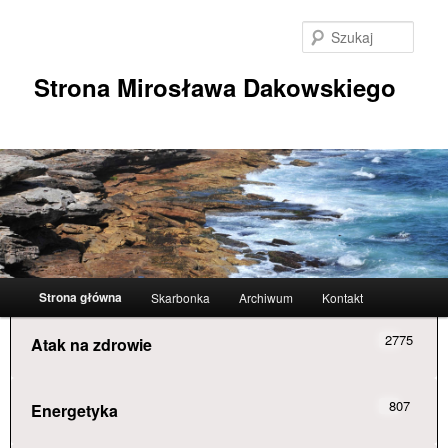
Przeskocz
do
Szuka
tekstu
Strona Mirosława Dakowskiego
Główne
Strona główna
Skarbonka
Archiwum
Kontakt
menu
2775
Atak na zdrowie
807
Energetyka