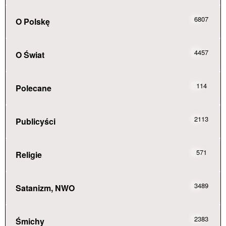
6807
O Polskę
4457
O Świat
114
Polecane
2113
Publicyści
571
Religie
3489
Satanizm, NWO
2383
Śmichy