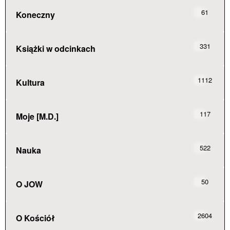
61
Koneczny
331
Książki w odcinkach
1112
Kultura
117
Moje [M.D.]
522
Nauka
50
O JOW
2604
O Kościół