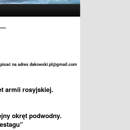
 pisać na adres dakowski.pl@gmail.com
 armii rosyjskiej.
ejny okręt podwodny.
destagu”