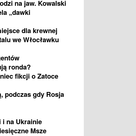
odzi na jaw. Kowalski
ela „dawki
miejsce dla krewnej
italu we Włocławku
gentów
ują ronda?
iec fikcji o Zatoce
, podczas gdy Rosja
 i na Ukrainie
miesięczne Msze