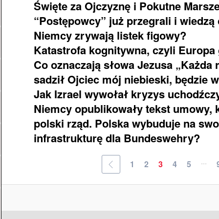
Święte za Ojczyznę i Pokutne Mars
“Postępowcy” już przegrali i wiedzą
Niemcy zrywają listek figowy?
Katastrofa kognitywna, czyli Europ
Co oznaczają słowa Jezusa „Każda ro
sadził Ojciec mój niebieski, będzie
Jak Izrael wywołał kryzys uchodźcz
Niemcy opublikowały tekst umowy, k
polski rząd. Polska wybuduje na sw
infrastrukturę dla Bundeswehry?
...
1
2
3
4
5