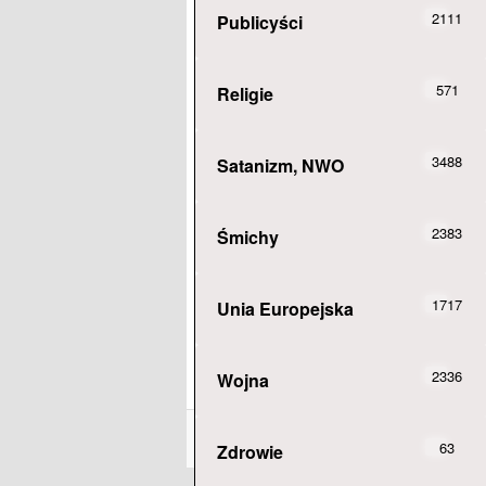
2111
Publicyści
571
Religie
3488
Satanizm, NWO
2383
Śmichy
1717
Unia Europejska
2336
Wojna
63
Zdrowie