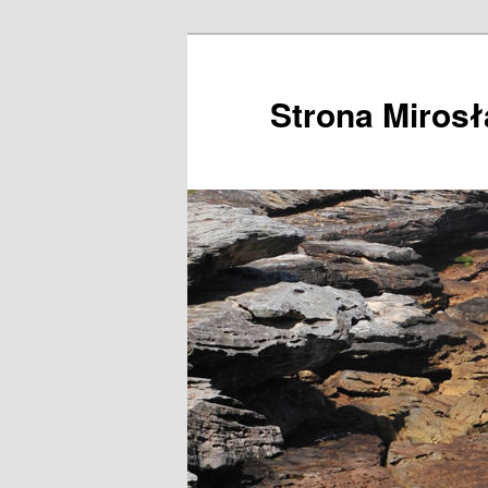
Przeskocz
do
tekstu
Strona Miros