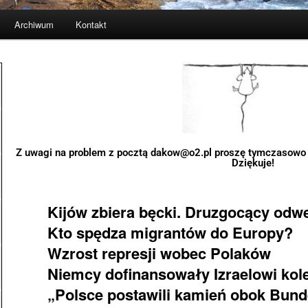
Archiwum
Kontakt
Z uwagi na problem z pocztą dakow@o2.pl proszę tymczasowo
Dziękuje!
Kijów zbiera bęcki. Druzgocący odwet
Kto spędza migrantów do Europy?
Wzrost represji wobec Polaków
Niemcy dofinansowały Izraelowi kol
„Polsce postawili kamień obok Bun