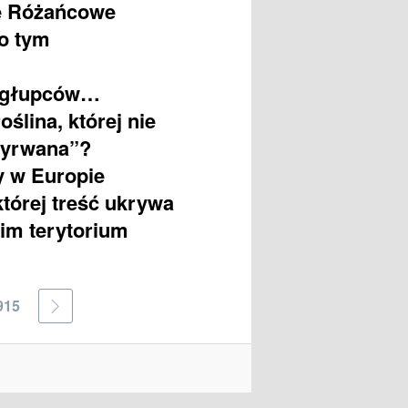
ze Różańcowe
 o tym
a głupców…
ślina, której nie
 wyrwana”?
y w Europie
tórej treść ukrywa
oim terytorium
915