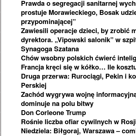
Prawda o segregacji sanitarnej wych
prostuje Morawieckiego, Bosak udzi
przypominającej”
Zawiesili operacje dzieci, by zrobić 
dyrektora. „Vipowski salonik” w szp
Synagoga Szatana
Chów wsobny polskich ćwierć inteli
Francja kręci się w kółko… Ile koszt
Druga przerwa: Rurociągi, Pekin i kon
Perskiej
Zachód wygrywa wojnę informacyjną
dominuje na polu bitwy
Don Corleone Trump
Rośnie liczba ofiar cywilnych w Rosji
Niedziela: Biłgoraj, Warszawa – co