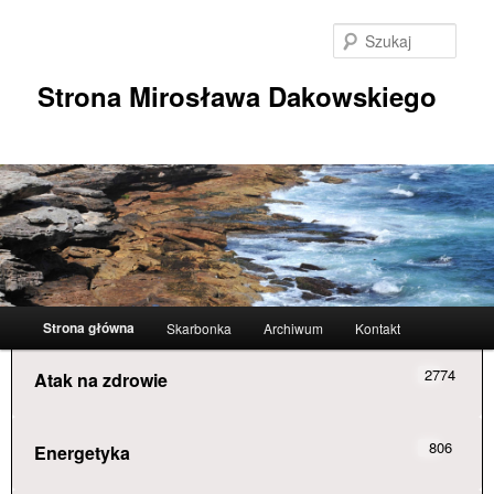
Przeskocz
do
Szuka
tekstu
Strona Mirosława Dakowskiego
Główne
Strona główna
Skarbonka
Archiwum
Kontakt
menu
2774
Atak na zdrowie
806
Energetyka