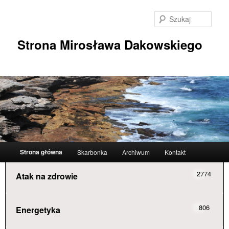
Przeskocz
do
Szuka
tekstu
Strona Mirosława Dakowskiego
Główne
Strona główna
Skarbonka
Archiwum
Kontakt
menu
2774
Atak na zdrowie
806
Energetyka