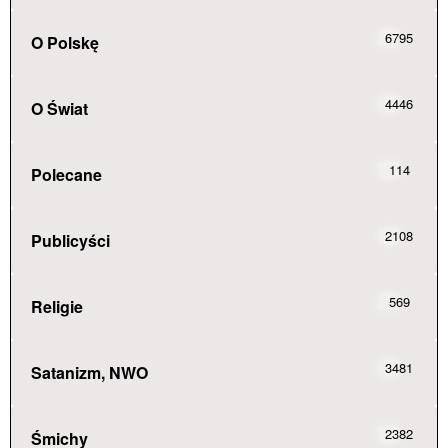
6795
O Polskę
4446
O Świat
114
Polecane
2108
Publicyści
569
Religie
3481
Satanizm, NWO
2382
Śmichy