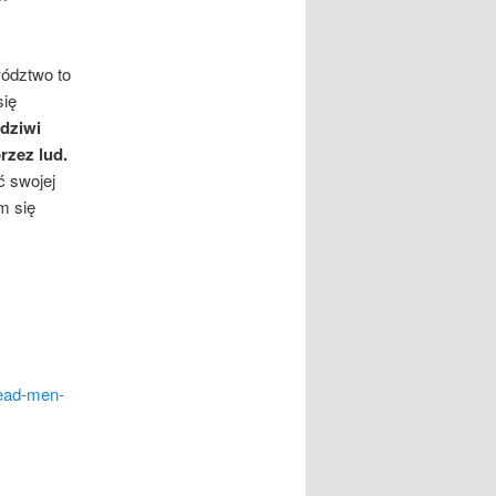
wództwo to
się
dziwi
rzez lud.
ć swojej
m się
dead-men-