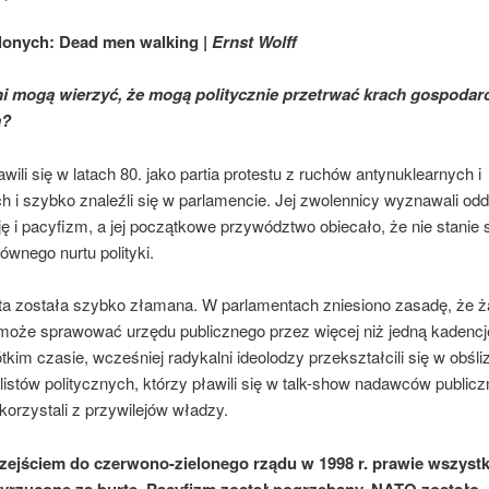
elonych: Dead men walking |
Ernst Wolff
ni mogą wierzyć, że mogą politycznie przetrwać krach gospodarc
ą?
jawili się w latach 80. jako partia protestu z ruchów antynuklearnych i
 i szybko znaleźli się w parlamencie. Jej zwolennicy wyznawali odd
 i pacyfizm, a jej początkowe przywództwo obiecało, że nie stanie 
ównego nurtu polityki.
 ta została szybko złamana. W parlamentach zniesiono zasadę, że 
 może sprawować urzędu publicznego przez więcej niż jedną kadencj
tkim czasie, wcześniej radykalni ideolodzy przekształcili się w obśli
listów politycznych, którzy pławili się w talk-show nadawców publicz
 korzystali z przywilejów władzy.
zejściem do czerwono-zielonego rządu w 1998 r. prawie wszystk
yrzucone za burtę. Pacyfizm został pogrzebany, NATO zostało