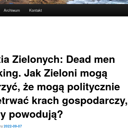
Archiwum
Kontakt
tia Zielonych: Dead men
king. Jak Zieloni mogą
rzyć, że mogą politycznie
etrwać krach gospodarczy,
ry powodują?
ny
2022-09-07