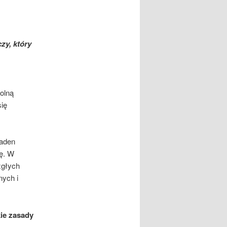
zy, który
olną
się
żaden
ę. W
zgłych
nych i
ie zasady