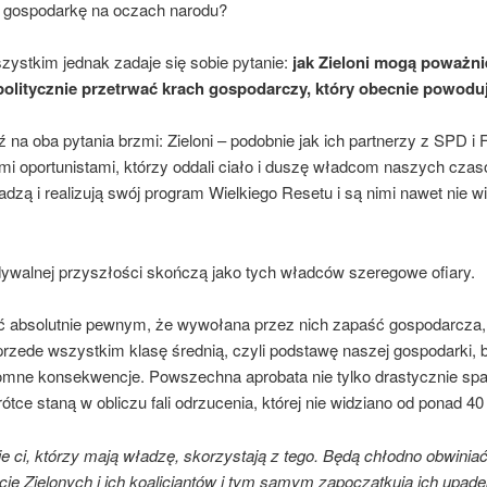
 gospodarkę na oczach narodu?
zystkim jednak zadaje się sobie pytanie:
jak Zieloni mogą poważni
olitycznie przetrwać krach gospodarczy, który obecnie powodu
na oba pytania brzmi: Zieloni – podobnie jak ich partnerzy z SPD i
mi oportunistami, którzy oddali ciało i duszę władcom naszych czas
adzą i realizują swój program Wielkiego Resetu i są nimi nawet nie w
ywalnej przyszłości skończą jako tych władców szeregowe ofiary.
 absolutnie pewnym, że wywołana przez nich zapaść gospodarcza,
przede wszystkim klasę średnią, czyli podstawę naszej gospodarki, 
omne konsekwencje. Powszechna aprobata nie tylko drastycznie spad
rótce staną w obliczu fali odrzucenia, której nie widziano od ponad 40 
 ci, którzy mają władzę, skorzystają z tego. Będą chłodno obwinia
ie Zielonych i ich koalicjantów i tym samym zapoczątkują ich upad