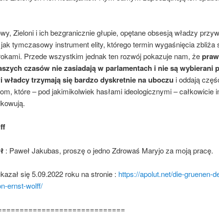
.
wy, Zieloni i ich bezgranicznie głupie, opętane obsesją władzy przy
 jak tymczasowy instrument elity, którego termin wygaśnięcia zbliża 
krokami. Przede wszystkim jednak ten rozwój pokazuje nam, że
praw
szych czasów nie zasiadają w parlamentach i nie są wybierani p
 władcy trzymają się bardzo dyskretnie na uboczu
i oddają częś
om, które – pod jakimikolwiek hasłami ideologicznymi – całkowicie i
kowują.
ff
ł
: Paweł Jakubas, proszę o jedno Zdrowaś Maryjo za moją pracę.
kazał się 5.09.2022 roku na stronie :
https://apolut.net/die-gruenen-
n-ernst-wolff/
=============================