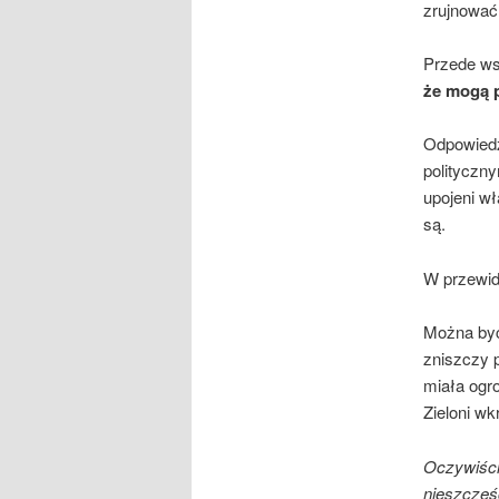
zrujnować
Przede ws
że mogą p
Odpowiedź 
polityczny
upojeni wł
są.
W przewid
Można być
zniszczy 
miała ogr
Zieloni wk
Oczywiście
nieszczęśc