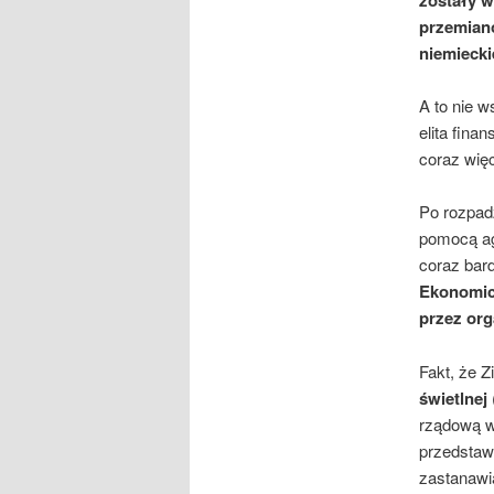
przemiano
niemiecki
A to nie 
elita fina
coraz więc
Po rozpadz
pomocą ag
coraz bard
Ekonomic
przez org
Fakt, że Z
świetlnej
rządową w 
przedstawi
zastanawia