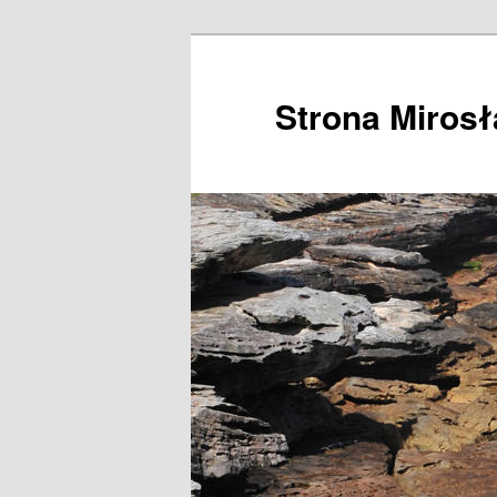
Przeskocz
do
tekstu
Strona Miros