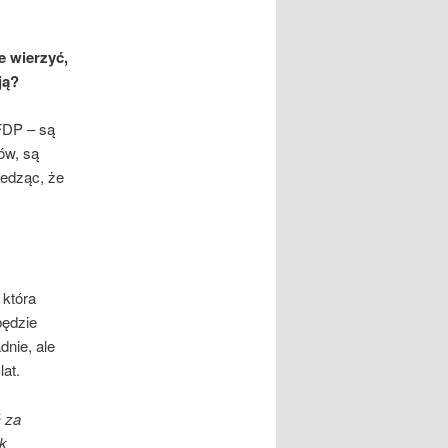
e wierzyć,
ją?
 FDP – są
ów, są
iedząc, że
 która
będzie
nie, ale
lat.
ć za
ek