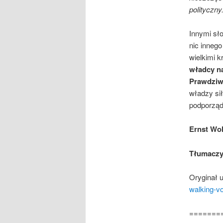
polityczny
Innymi sło
nic innego
wielkimi 
władcy na
Prawdziwi
władzy sił
podporząd
Ernst Wol
Tłumaczy
Oryginał u
walking-vo
=======