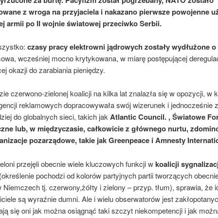
wane z wroga na przyjaciela i nakazano pierwsze powojenne u
ej armii po II wojnie światowej przeciwko Serbii.
wszystko:
czasy pracy elektrowni jądrowych zostały wydłużone o 
nsowa, wcześniej mocno krytykowana, w miarę postępującej deregulac
ej okazji do zarabiania pieniędzy.
ie czerwono-zielonej koalicji na kilka lat znalazła się w opozycji, w k
encji reklamowych dopracowywała swój wizerunek i jednocześnie zb
ziej do globalnych sieci, takich jak
Atlantic Council. , Światowe F
zne lub, w międzyczasie, całkowicie z głównego nurtu, zdomi
anizacje pozarządowe, takie jak Greenpeace i Amnesty Internati
ieloni przejęli obecnie wiele kluczowych funkcji w
koalicji sygnalizacj
(określenie pochodzi od kolorów partyjnych partii tworzących obecnie
Niemczech tj. czerwony,żółty i zielony – przyp. tłum), sprawia, że ​​
ciele są wyraźnie dumni. Ale i wielu obserwatorów jest zakłopotanyc
ją się oni jak można osiągnąć taki szczyt niekompetencji i jak możn