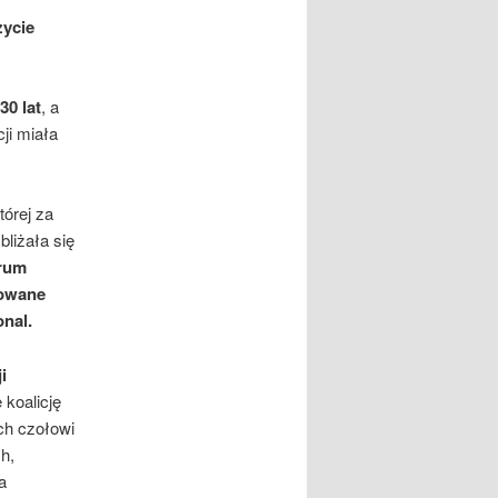
życie
30 lat
, a
ji miała
tórej za
liżała się
orum
nowane
onal.
i
 koalicję
ich czołowi
h,
a