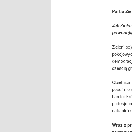
Partia Zi
J
ak Zielo
powoduj
Zieloni po
pokojowych
demokrację
częścią gł
Obietnica
poseł nie
bardzo kró
profesjona
naturalnie
Wraz z pr
zostały w