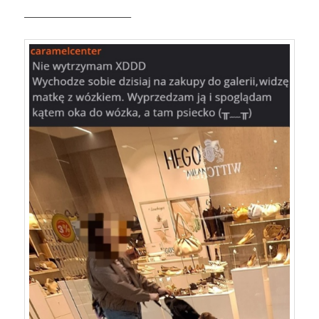
———————————–