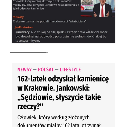
——————————-