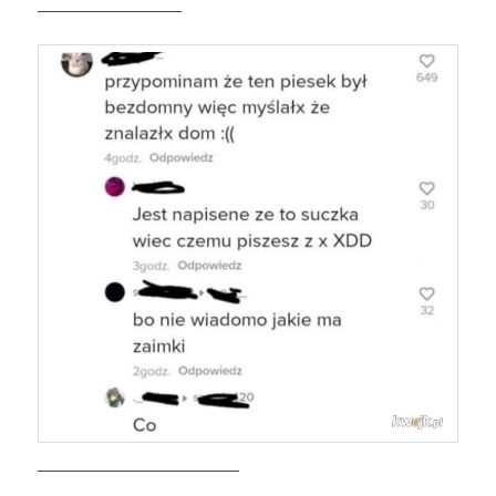
——————————
——————————————