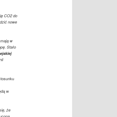
sję CO2 do
adzić nowe
e mają w
pę. Stało
ejskiej
ii
stosunku
ędą w
ię, że
zucona