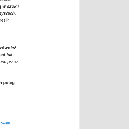
 w szok i
mysłach.
eślił
 również
st tak
zone przez
h potęg
kowski
.