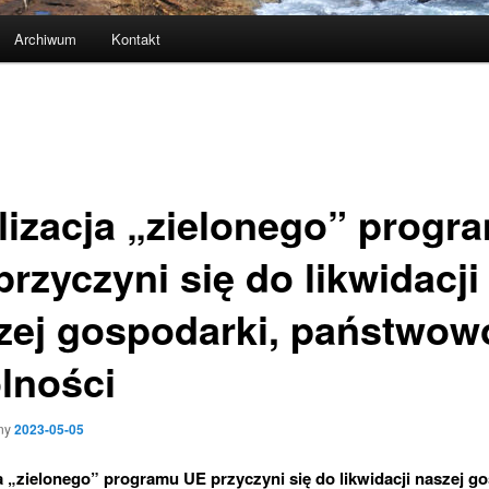
Archiwum
Kontakt
lizacja „zielonego” progr
rzyczyni się do likwidacji
zej gospodarki, państwow
olności
ny
2023-05-05
a „zielonego” programu UE przyczyni się do likwidacji naszej go