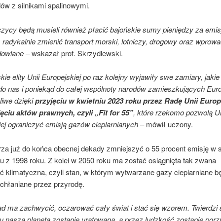
w z silnikami spalinowymi.
zycy będą musieli również płacić bajońskie sumy pieniędzy za emi
 radykalnie zmienić transport morski, lotniczy, drogowy oraz wprow
owlane –
wskazał prof. Skrzydlewski.
kie elity Unii Europejskiej po raz kolejny wyjawiły swe zamiary, jaki
do nas i poniekąd do całej wspólnoty narodów zamieszkujących Euro
liwe dzięki
przyjęciu w kwietniu 2023 roku przez Radę Unii Europ
ięciu aktów prawnych, czyli „Fit for 55”
, które rzekomo pozwolą Un
iej ograniczyć emisją gazów cieplarnianych
– mówił uczony.
za już do końca obecnej dekady zmniejszyć o 55 procent emisję w 
u z 1998 roku. Z kolei w 2050 roku ma zostać osiągnięta tak zwana
ć klimatyczna, czyli stan, w którym wytwarzane gazy cieplarniane b
ochłaniane przez przyrodę.
 ma zachwycić, oczarować cały świat i stać się wzorem. Twierdzi s
mu nasza planeta zostanie uratowana, a przez ludzkość zostanie por