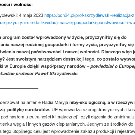
ości i wolności
zydlewski: 4 maja 2023
https://pch24.pl/prof-skrzydlewski-realizacja-z
e-przyczyni-sie-do-likwidacji-naszej-gospodarki-panstwowosci-i-wo
 program został wprowadzony w życie, przyczyniłby się do
ania naszej rodzimej gospodarki i formy życia, przyczyniłby się
twienia naszej państwowości i naszej wolności. Dlaczego więc je
? Jest swoistym narzędziem destrukcji tego, co zostało wytwo
ki w Europie dzięki współpracy narodów –
powiedział o Europe
Ładzie profesor Paweł Skrzydlewski.
—————————
recenzował na antenie Radia Maryja
niby-ekologiczną, a w rzeczywi
zą politykę eurokratów.
UE wprowadza szereg drastycznych i ko
pod hasłem „neutralności klimatycznej”, czyli dążenia do zminimali
utlenku węgla i innych gazów cieplarnianych. Jednym ze środków do
a tego utopijnego celu jest wprowadzenie zakazu produkcji i rejestro