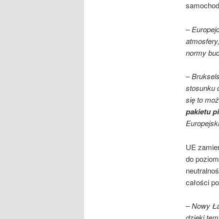
samochodó
–
Europejc
atmosfery,
normy bud
–
Bruksels
stosunku 
się to moż
pakietu p
Europejsk
UE zamier
do poziom
neutralnoś
całości p
–
Nowy Ład
dzięki te