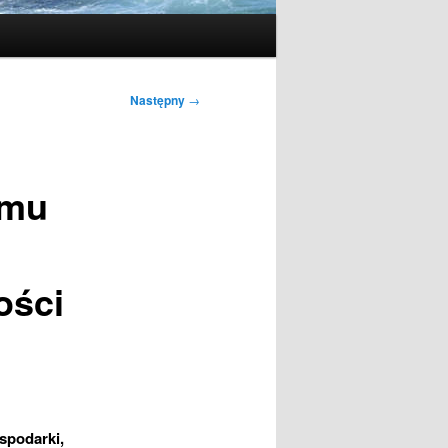
Następny
→
amu
ości
spodarki,