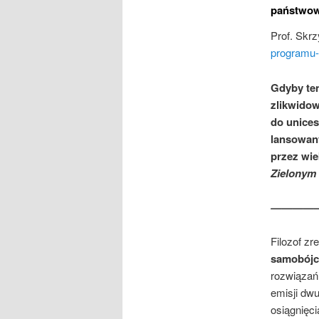
państwow
Prof. Skr
programu-u
Gdyby ten
zlikwidow
do unices
lansowany
przez wie
Zielonym 
————
Filozof z
samobójc
rozwiązań 
emisji dw
osiągnięci