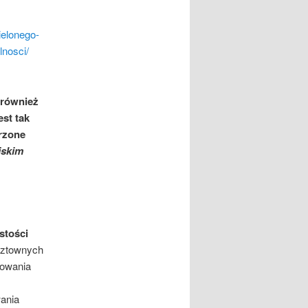
ielonego-
lnosci/
 również
st tak
rzone
jskim
stości
sztownych
zowania
wania