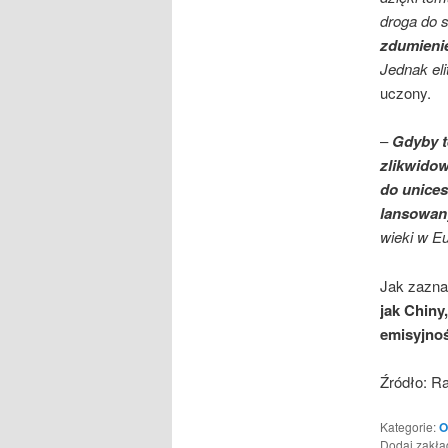
droga do 
zdumienie
Jednak eli
uczony.
–
Gdyby t
zlikwidow
do unices
lansowan
wieki w E
Jak zazna
jak Chiny
emisyjnoś
Źródło: Ra
Kategorie:
O
Dodaj zakł