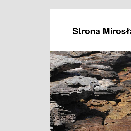
Przeskocz
do
tekstu
Strona Miros