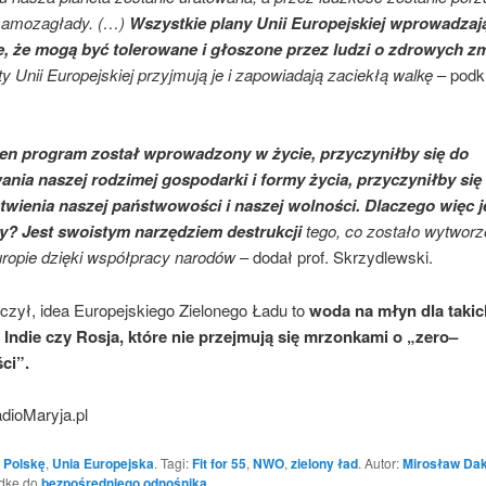
samozagłady. (…)
Wszystkie plany Unii Europejskiej wprowadzają
, że mogą być tolerowane i głoszone przez ludzi o zdrowych z
ty Unii Europejskiej przyjmują je i zapowiadają zaciekłą walkę
– podkr
en program został wprowadzony w życie, przyczyniłby się do
ania naszej rodzimej gospodarki i formy życia, przyczyniłby się
twienia naszej państwowości i naszej wolności. Dlaczego więc je
y? Jest swoistym narzędziem destrukcji
tego, co zostało wytwor
uropie dzięki współpracy narodów
– dodał prof. Skrzydlewski.
czył, idea Europejskiego Zielonego Ładu to
woda na młyn dla takic
, Indie czy Rosja, które nie przejmują się mrzonkami o „zero
–
ci”.
dioMaryja.pl
 Polskę
,
Unia Europejska
. Tagi:
Fit for 55
,
NWO
,
zielony ład
. Autor:
Mirosław Da
adkę do
bezpośredniego odnośnika
.