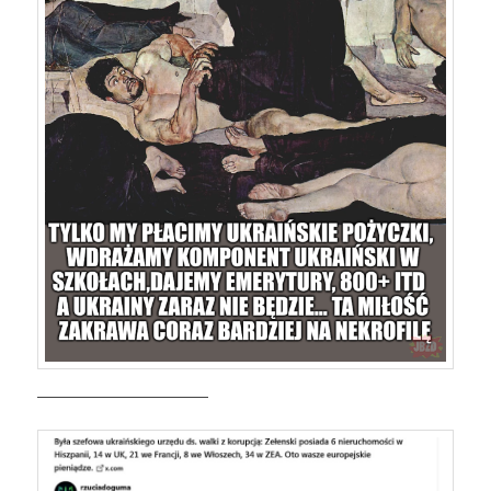
————————————