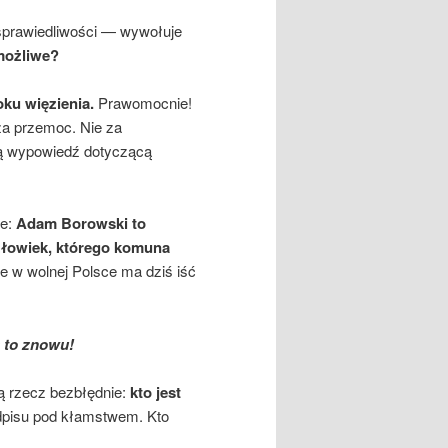
prawiedliwości — wywołuje
możliwe?
oku więzienia.
Prawomocnie!
a przemoc. Nie za
ną wypowiedź dotyczącą
ze:
Adam Borowski to
złowiek, którego komuna
ie w wolnej Polsce ma dziś iść
 to znowu!
 rzecz bezbłędnie:
kto jest
odpisu pod kłamstwem. Kto