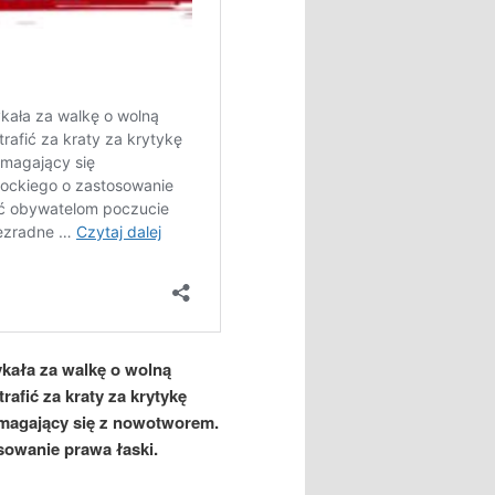
kała za walkę o wolną
afić za kraty za krytykę
zmagający się z nowotworem.
owanie prawa łaski.