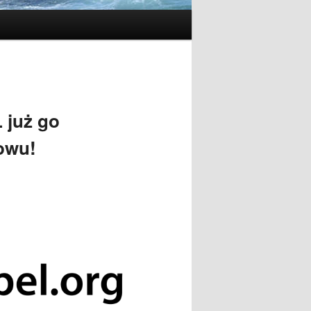
 już go
owu!