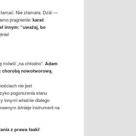
złamać. Nie złamała. Dziś —
samo pragnienie:
karać
ał innym: “uważaj, bo
tnie!
się mówić „na chłodno”.
Adam
z
chorobą nowotworową.
ościach nie jest
yzyko pogorszenia stanu
zy innymi właśnie dlatego
rawnym istnieje instrument na
ania z
prawa łaski
!