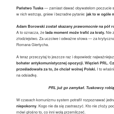
Państwo Tuska
— zamiast dawać obywatelom poczucie s
w nich wstrząs, gniew i bezradne pytanie:
jak to w
ogóle 
Adam Borowski został skazany
prawomocnie
na pół r
A to oznacza, że
lada moment może trafić za kraty.
Nie z
złodziejstwo. Za uczciwe i odważne słowa — za krytycz
Romana Giertycha.
A teraz przeczytaj to jeszcze raz i dopowiedz najważniejs
bohater antykomunistycznej opozycji. Więzień PRL. C
prześladowała za to, że chciał wolnej Polski.
I to właśn
na odsiadkę.
PRL już go zamykał. Tuskowcy robią
W czasach komunizmu system potrafił rozpoznawać jedną
niepokorny
. Kogo nie da się zastraszyć. Kto nie złoży p
mówi głośno to, co inni wolą przemilczeć.