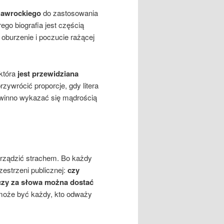
Nawrockiego
do zastosowania
go biografia jest częścią
 oburzenie i poczucie rażącej
 która
jest przewidziana
zywrócić proporcje, gdy litera
owinno wykazać się mądrością
 rządzić strachem. Bo każdy
zestrzeni publicznej:
czy
czy za słowa można dostać
 może być każdy, kto odważy