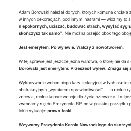
Adam Borowski należał do tych, których komuna chciała 
w innych dekoracjach, pod innymi hasłami — widzimy to 
niepokornych, uciszać, budować strach, wysyłać sygn
skończysz tak samo”.
Nie można przejść obok tego oboję
Jest emerytem. Po wylewie. Walczy z nowotworem.
W tej sprawie jest jeszcze jedna warstwa, o której nie da 
Borowski jest emerytem. Przeszedł wylew. Zmaga się 
Wykonywanie wobec niego kary izolacyjnej w tych okoliczn
abstrakcyjnym „wymiarem sprawiedliwości” — to realne r
zdrowia, realne konsekwencje dla życia człowieka. I międ
zwracamy się do Prezydenta RP, bo w polskim porządku p
takie sytuacje:
prawo łaski
.
Wzywamy Prezydenta Karola Nawrockiego do skorzyst