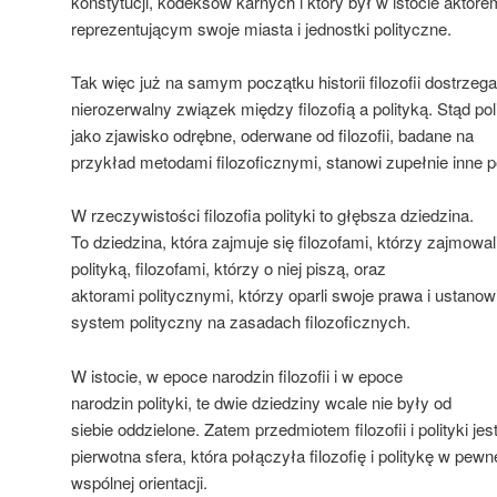
konstytucji, kodeksów karnych i który był w istocie aktor
reprezentującym swoje miasta i jednostki polityczne.
Tak więc już na samym początku historii filozofii dostrze
nierozerwalny związek między filozofią a polityką. Stąd pol
jako zjawisko odrębne, oderwane od filozofii, badane na
przykład metodami filozoficznymi, stanowi zupełnie inne p
W rzeczywistości filozofia polityki to głębsza dziedzina.
To dziedzina, która zajmuje się filozofami, którzy zajmowali
polityką, filozofami, którzy o niej piszą, oraz
aktorami politycznymi, którzy oparli swoje prawa i ustanowi
system polityczny na zasadach filozoficznych.
W istocie, w epoce narodzin filozofii i w epoce
narodzin polityki, te dwie dziedziny wcale nie były od
siebie oddzielone. Zatem przedmiotem filozofii i polityki jest
pierwotna sfera, która połączyła filozofię i politykę w pewn
wspólnej orientacji.