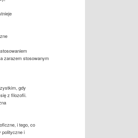
stnieje
czne
zastosowaniem
ym, a zarazem stosowanym
szystkim, gdy
ię z filozofii.
czna
ficzne, i tego, co
polityczne i