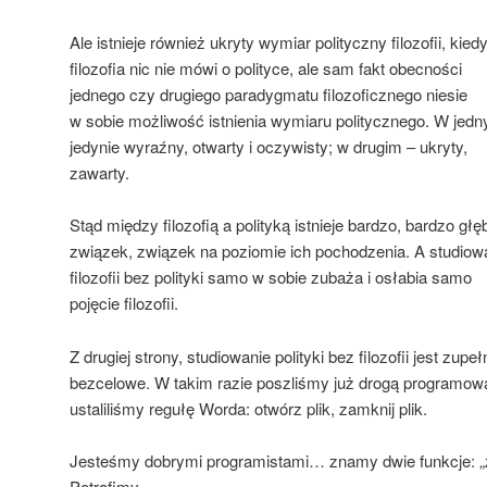
Ale istnieje również ukryty wymiar polityczny filozofii, kied
filozofia nic nie mówi o polityce, ale sam fakt obecności
jednego czy drugiego paradygmatu filozoficznego niesie
w sobie możliwość istnienia wymiaru politycznego. W jedn
jedynie wyraźny, otwarty i oczywisty; w drugim – ukryty,
zawarty.
Stąd między filozofią a polityką istnieje bardzo, bardzo głę
związek, związek na poziomie ich pochodzenia. A studiow
filozofii bez polityki samo w sobie zubaża i osłabia samo
pojęcie filozofii.
Z drugiej strony, studiowanie polityki bez filozofii jest zupeł
bezcelowe. W takim razie poszliśmy już drogą programowa
ustaliliśmy regułę Worda: otwórz plik, zamknij plik.
Jesteśmy dobrymi programistami… znamy dwie funkcje: „za
Potrafimy