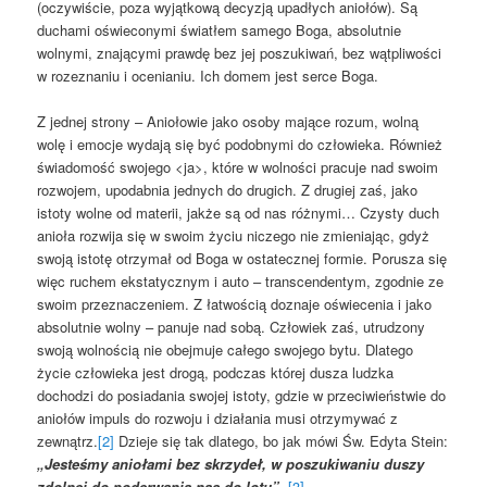
(oczywiście, poza wyjątkową decyzją upadłych aniołów). Są
duchami oświeconymi światłem samego Boga, absolutnie
wolnymi, znającymi prawdę bez jej poszukiwań, bez wątpliwości
w rozeznaniu i ocenianiu. Ich domem jest serce Boga.
Z jednej strony – Aniołowie jako osoby mające rozum, wolną
wolę i emocje wydają się być podobnymi do człowieka. Również
świadomość swojego <ja>, które w wolności pracuje nad swoim
rozwojem, upodabnia jednych do drugich. Z drugiej zaś, jako
istoty wolne od materii, jakże są od nas różnymi… Czysty duch
anioła rozwija się w swoim życiu niczego nie zmieniając, gdyż
swoją istotę otrzymał od Boga w ostatecznej formie. Porusza się
więc ruchem ekstatycznym i auto – transcendentym, zgodnie ze
swoim przeznaczeniem. Z łatwością doznaje oświecenia i jako
absolutnie wolny – panuje nad sobą. Człowiek zaś, utrudzony
swoją wolnością nie obejmuje całego swojego bytu. Dlatego
życie człowieka jest drogą, podczas której dusza ludzka
dochodzi do posiadania swojej istoty, gdzie w przeciwieństwie do
aniołów impuls do rozwoju i działania musi otrzymywać z
zewnątrz.
[2]
Dzieje się tak dlatego, bo jak mówi Św. Edyta Stein:
„Jesteśmy aniołami bez skrzydeł, w poszukiwaniu duszy
zdolnej do poderwania nas do lotu”.
[3]