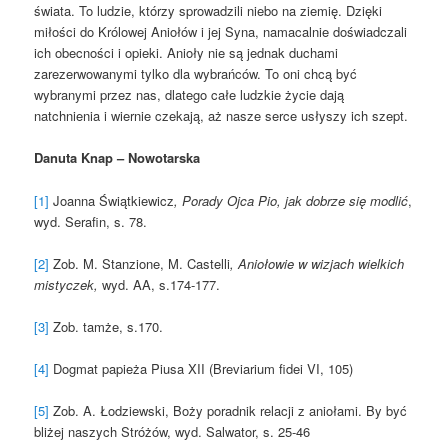
świata. To ludzie, którzy sprowadzili niebo na ziemię. Dzięki
miłości do Królowej Aniołów i jej Syna, namacalnie doświadczali
ich obecności i opieki. Anioły nie są jednak duchami
zarezerwowanymi tylko dla wybrańców. To oni chcą być
wybranymi przez nas, dlatego całe ludzkie życie dają
natchnienia i wiernie czekają, aż nasze serce usłyszy ich szept.
Danuta Knap – Nowotarska
[1]
Joanna Świątkiewicz
, Porady Ojca Pio, jak dobrze się modlić
,
wyd. Serafin, s. 78.
[2]
Zob. M. Stanzione, M. Castelli
, Aniołowie w wizjach wielkich
mistyczek,
wyd. AA, s.174-177.
[3]
Zob. tamże, s.170.
[4]
Dogmat papieża Piusa XII (Breviarium fidei VI, 105)
[5]
Zob. A. Łodziewski, Boży poradnik relacji z aniołami. By być
bliżej naszych Stróżów, wyd. Salwator, s. 25-46