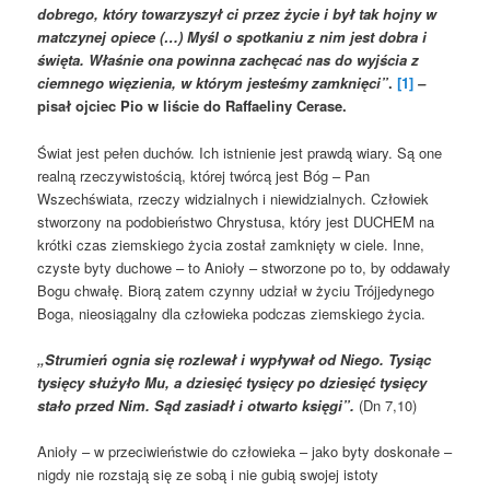
dobrego, który towarzyszył ci przez życie i był tak hojny w
matczynej opiece (…) Myśl o spotkaniu z nim jest dobra i
święta. Właśnie ona powinna zachęcać nas do wyjścia z
ciemnego więzienia, w którym jesteśmy zamknięci”
.
[1]
–
pisał ojciec Pio w liście do Raffaeliny Cerase.
Świat jest pełen duchów. Ich istnienie jest prawdą wiary. Są one
realną rzeczywistością, której twórcą jest Bóg – Pan
Wszechświata, rzeczy widzialnych i niewidzialnych. Człowiek
stworzony na podobieństwo Chrystusa, który jest DUCHEM na
krótki czas ziemskiego życia został zamknięty w ciele. Inne,
czyste byty duchowe – to Anioły – stworzone po to, by oddawały
Bogu chwałę. Biorą zatem czynny udział w życiu Trójjedynego
Boga, nieosiągalny dla człowieka podczas ziemskiego życia.
„Strumień ognia się rozlewał i wypływał od Niego. Tysiąc
tysięcy służyło Mu, a dziesięć tysięcy po dziesięć tysięcy
stało przed Nim. Sąd zasiadł i otwarto księgi”.
(Dn 7,10)
Anioły – w przeciwieństwie do człowieka – jako byty doskonałe –
nigdy nie rozstają się ze sobą i nie gubią swojej istoty