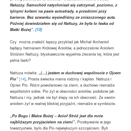
Natuzzy. Samochód natychmiast się zatrzymał, poziomo, z
tylnymi kołami na pasie autostrady, a przednimi przy
barierce. Bez szwanku wysiedliśmy ze zniszczonego auta.
Później dowiedziałem się od Nattuzy, że była to łaska od
Matki Bożej”.
[13]
Czy można znaleźć lepszy przykład jak Michał Archanioł
będący hetmanem Królowej Aniołów, a jednocześnie Aniołem
Stróżem Nattuzy, błyskawicznie wypełnia zlecenia tej, która jest
pełna łaski?
Nattuza mówiła:
„(…) jestem w duchowej wspólnocie z Ojcem
Pio”
[14]
,
Prosta świecka mama rodziny i kapłan. Nattuza i
Ojciec Pio. Różni powołaniowo na ziemi, a duchowo niemalże
współistotni sobie. Pio żył w obecności aniołów, podobnie jak
Nattuza i my, jednak nie był ślepy na ich obecność. Ze swoim
aniołem żył w realnej bliskiej przyjaźni, niemalże w symbiozie.
„Po Bogu i Matce Bożej – Anioł Stróż jest dla mnie
najbliższym przyjacielem na ziemi”.
Przebywanie w jego
towarzystwie, było dla Pio największym szczęściem. Byli