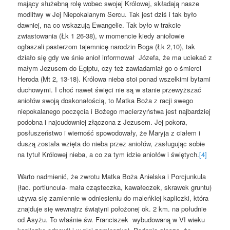
mający służebną rolę wobec swojej Królowej, składają nasze
modlitwy w Jej Niepokalanym Sercu. Tak jest dziś i tak było
dawniej, na co wskazują Ewangelie. Tak było w trakcie
zwiastowania (Łk 1 26-38), w momencie kiedy aniołowie
ogłaszali pasterzom tajemnicę narodzin Boga (Łk 2,10), tak
działo się gdy we śnie anioł informował Józefa, że ma uciekać z
małym Jezusem do Egiptu, czy też zawiadamiał go o śmierci
Heroda (Mt 2, 13-18). Królowa nieba stoi ponad wszelkimi bytami
duchowymi. I choć nawet święci nie są w stanie przewyższać
aniołów swoją doskonałością, to Matka Boża z racji swego
niepokalanego poczęcia i Bożego macierzyństwa jest najbardziej
podobna i najcudowniej złączona z Jezusem. Jej pokora,
posłuszeństwo i wierność spowodowały, że Maryja z ciałem i
duszą została wzięta do nieba przez aniołów, zasługując sobie
na tytuł Królowej nieba, a co za tym idzie aniołów i świętych.
[4]
Warto nadmienić, że zwrotu Matka Boża Anielska i Porcjunkula
(łac. portiuncula- mała cząsteczka, kawałeczek, skrawek gruntu)
używa się zamiennie w odniesieniu do maleńkiej kapliczki, która
znajduje się wewnątrz świątyni położonej ok. 2 km. na południe
od Asyżu. To właśnie św. Franciszek wybudowaną w VI wieku