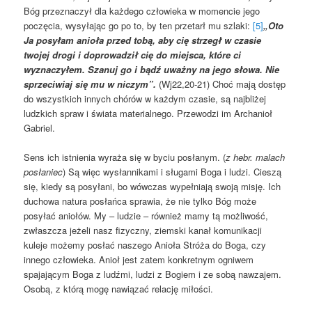
Bóg przeznaczył dla każdego człowieka w momencie jego
poczęcia, wysyłając go po to, by ten przetarł mu szlaki:
[5]
„Oto
Ja posyłam anioła przed tobą, aby cię strzegł w czasie
twojej drogi i doprowadził cię do miejsca, które ci
wyznaczyłem. Szanuj go i bądź uważny na jego słowa. Nie
sprzeciwiaj się mu w niczym”.
(Wj22,20-21) Choć mają dostęp
do wszystkich innych chórów w każdym czasie, są najbliżej
ludzkich spraw i świata materialnego. Przewodzi im Archanioł
Gabriel.
Sens ich istnienia wyraża się w byciu posłanym. (
z hebr. malach
posłaniec
) Są więc wysłannikami i sługami Boga i ludzi. Cieszą
się, kiedy są posyłani, bo wówczas wypełniają swoją misję. Ich
duchowa natura posłańca sprawia, że nie tylko Bóg może
posyłać aniołów. My – ludzie – również mamy tą możliwość,
zwłaszcza jeżeli nasz fizyczny, ziemski kanał komunikacji
kuleje możemy posłać naszego Anioła Stróża do Boga, czy
innego człowieka. Anioł jest zatem konkretnym ogniwem
spajającym Boga z ludźmi, ludzi z Bogiem i ze sobą nawzajem.
Osobą, z którą mogę nawiązać relację miłości.