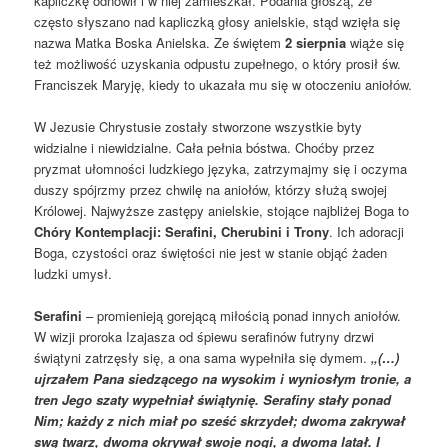
kapliczkę odnowił i w niej zamieszkał. Podania głoszą, że
często słyszano nad kapliczką głosy anielskie, stąd wzięła się
nazwa Matka Boska Anielska. Ze świętem
2 sierpnia
wiąże się
też możliwość uzyskania odpustu zupełnego, o który prosił św.
Franciszek Maryję, kiedy to ukazała mu się w otoczeniu aniołów.
W Jezusie Chrystusie zostały stworzone wszystkie byty
widzialne i niewidzialne. Cała pełnia bóstwa. Choćby przez
pryzmat ułomności ludzkiego języka, zatrzymajmy się i oczyma
duszy spójrzmy przez chwilę na aniołów, którzy służą swojej
Królowej. Najwyższe zastępy anielskie, stojące najbliżej Boga to
Chóry Kontemplacji:
Serafini, Cherubini i Trony
. Ich adoracji
Boga, czystości oraz świętości nie jest w stanie objąć żaden
ludzki umysł.
Serafini
– promienieją gorejącą miłością ponad innych aniołów.
W wizji proroka Izajasza od śpiewu serafinów futryny drzwi
świątyni zatrzęsły się, a ona sama wypełniła się dymem.
„(…)
ujrzałem Pana siedzącego na wysokim i wyniosłym tronie, a
tren Jego szaty wypełniał świątynię. Serafiny stały ponad
Nim; każdy z nich miał po sześć skrzydeł; dwoma zakrywał
swą twarz, dwoma okrywał swoje nogi, a dwoma latał. I