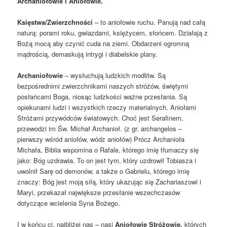
Archaniołowie i Aniołowie.
Księstwa/Zwierzchności
– to aniołowie ruchu. Panują nad całą
naturą: porami roku, gwiazdami, księżycem, słońcem. Działają z
Bożą mocą aby czynić cuda na ziemi. Obdarzeni ogromną
mądrością, demaskują intrygi i diabelskie plany.
Archaniołowie
– wysłuchują ludzkich modlitw. Są
bezpośrednimi zwierzchnikami naszych stróżów, świętymi
posłańcami Boga, niosąc ludzkości ważne przesłania. Są
opiekunami ludzi i wszystkich rzeczy materialnych. Aniołami
Stróżami przywódców światowych. Choć jest Serafinem,
przewodzi im Św. Michał Archanioł. (z gr. archangelos –
pierwszy wśród aniołów, wódz aniołów) Prócz Archanioła
Michała, Biblia wspomina o Rafale, którego imię tłumaczy się
jako: Bóg uzdrawia. To on jest tym, który uzdrowił Tobiasza i
uwolnił Sarę od demonów, a także o Gabrielu, którego imię
znaczy: Bóg jest moją siłą, który ukazując się Zachariaszowi i
Maryi, przekazał największe przesłanie wszechczasów
dotyczące wcielenia Syna Bożego.
I w końcu ci, najbliżej nas – nasi
Aniołowie Stróżowie,
których