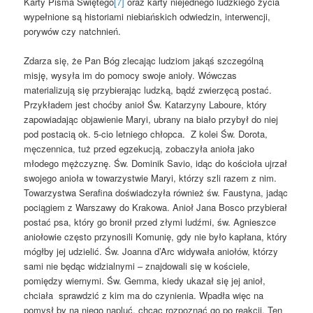
Karty Pisma Świętego
[7]
oraz karty niejednego ludzkiego życia
wypełnione są historiami niebiańskich odwiedzin, interwencji,
porywów czy natchnień.
Zdarza się, że Pan Bóg zlecając ludziom jakąś szczególną
misję, wysyła im do pomocy swoje anioły. Wówczas
materializują się przybierając ludzką, bądź zwierzęcą postać.
Przykładem jest choćby anioł Św. Katarzyny Laboure, który
zapowiadając objawienie Maryi, ubrany na biało przybył do niej
pod postacią ok. 5-cio letniego chłopca. Z kolei Św. Dorota,
męczennica, tuż przed egzekucją, zobaczyła anioła jako
młodego mężczyznę. Św. Dominik Savio, idąc do kościoła ujrzał
swojego anioła w towarzystwie Maryi, którzy szli razem z nim.
Towarzystwa Serafina doświadczyła również św. Faustyna, jadąc
pociągiem z Warszawy do Krakowa. Anioł Jana Bosco przybierał
postać psa, który go bronił przed złymi ludźmi, św. Agnieszce
aniołowie często przynosili Komunię, gdy nie było kapłana, który
mógłby jej udzielić. Św. Joanna d’Arc widywała aniołów, którzy
sami nie będąc widzialnymi – znajdowali się w kościele,
pomiędzy wiernymi. Św. Gemma, kiedy ukazał się jej anioł,
chciała sprawdzić z kim ma do czynienia. Wpadła więc na
pomysł by na niego napluć, chcąc rozpoznać go po reakcji. Ten