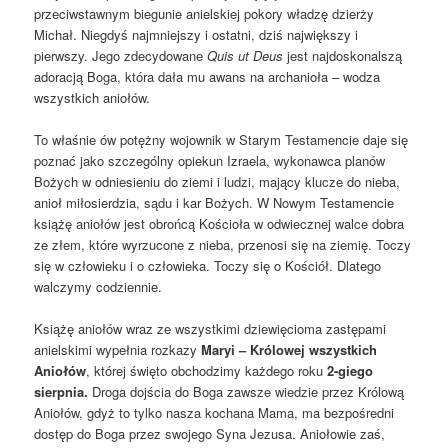
przeciwstawnym biegunie anielskiej pokory władzę dzierży
Michał. Niegdyś najmniejszy i ostatni, dziś największy i
pierwszy. Jego zdecydowane
Quis ut Deus
jest najdoskonalszą
adoracją Boga, która dała mu awans na archanioła – wodza
wszystkich aniołów.
To właśnie ów potężny wojownik w Starym Testamencie daje się
poznać jako szczególny opiekun Izraela, wykonawca planów
Bożych w odniesieniu do ziemi i ludzi, mający klucze do nieba,
anioł miłosierdzia, sądu i kar Bożych. W Nowym Testamencie
książę aniołów jest obrońcą Kościoła w odwiecznej walce dobra
ze złem, które wyrzucone z nieba, przenosi się na ziemię. Toczy
się w człowieku i o człowieka. Toczy się o Kościół. Dlatego
walczymy codziennie.
Książę aniołów wraz ze wszystkimi dziewięcioma zastępami
anielskimi wypełnia rozkazy
Maryi – Królowej wszystkich
Aniołów
, której święto obchodzimy każdego roku
2-giego
sierpnia.
Droga dojścia do Boga zawsze wiedzie przez Królową
Aniołów, gdyż to tylko nasza kochana Mama, ma bezpośredni
dostęp do Boga przez swojego Syna Jezusa. Aniołowie zaś,