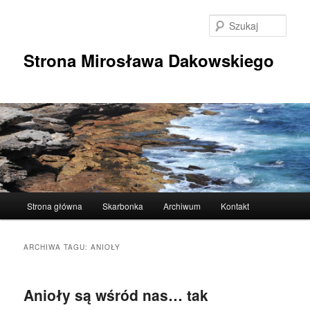
Przeskocz
Przeskocz
do
do
Szuka
tekstu
widgetów
Strona Mirosława Dakowskiego
Główne
Strona główna
Skarbonka
Archiwum
Kontakt
menu
ARCHIWA TAGU:
ANIOŁY
Anioły są wśród nas… tak