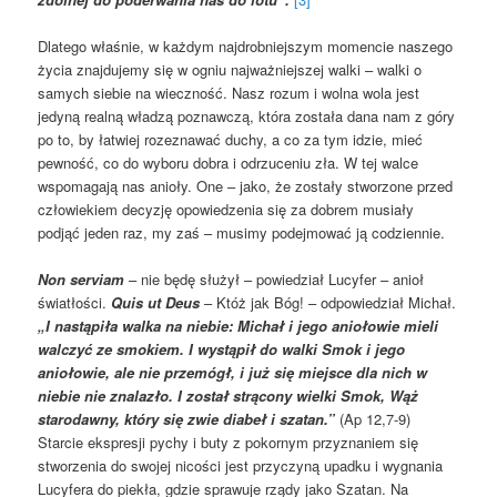
Dlatego właśnie, w każdym najdrobniejszym momencie naszego
życia znajdujemy się w ogniu najważniejszej walki – walki o
samych siebie na wieczność. Nasz rozum i wolna wola jest
jedyną realną władzą poznawczą, która została dana nam z góry
po to, by łatwiej rozeznawać duchy, a co za tym idzie, mieć
pewność, co do wyboru dobra i odrzuceniu zła. W tej walce
wspomagają nas anioły. One – jako, że zostały stworzone przed
człowiekiem decyzję opowiedzenia się za dobrem musiały
podjąć jeden raz, my zaś – musimy podejmować ją codziennie.
Non serviam
– nie będę służył – powiedział Lucyfer – anioł
światłości.
Quis ut Deus
– Któż jak Bóg! – odpowiedział Michał.
„I nastąpiła walka na niebie: Michał i jego aniołowie mieli
walczyć ze smokiem. I wystąpił do walki Smok i jego
aniołowie, ale nie przemógł, i już się miejsce dla nich w
niebie nie znalazło. I został strącony wielki Smok, Wąż
starodawny, który się zwie diabeł i szatan.”
(Ap 12,7-9)
Starcie ekspresji pychy i buty z pokornym przyznaniem się
stworzenia do swojej nicości jest przyczyną upadku i wygnania
Lucyfera do piekła, gdzie sprawuje rządy jako Szatan. Na