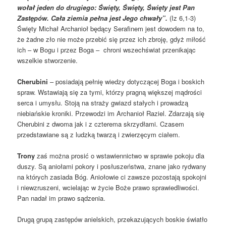
wołał jeden do drugiego: Święty, Święty, Święty jest Pan
Zastępów. Cała ziemia pełna jest Jego chwały”.
(Iz 6,1-3)
Święty Michał Archanioł będący Serafinem jest dowodem na to,
że żadne zło nie może przebić się przez ich zbroję, gdyż miłość
ich – w Bogu i przez Boga – chroni wszechświat przenikając
wszelkie stworzenie.
Cherubini
– posiadają pełnię wiedzy dotyczącej Boga i boskich
spraw. Wstawiają się za tymi, którzy pragną większej mądrości
serca i umysłu. Stoją na straży gwiazd stałych i prowadzą
niebiańskie kroniki. Przewodzi im Archanioł Raziel. Zdarzają się
Cherubini z dwoma jak i z czterema skrzydłami. Czasem
przedstawiane są z ludzką twarzą i zwierzęcym ciałem.
Trony
zaś można prosić o wstawiennictwo w sprawie pokoju dla
duszy. Są aniołami pokory i posłuszeństwa, znane jako rydwany
na których zasiada Bóg. Aniołowie ci zawsze pozostają spokojni
i niewzruszeni, wcielając w życie Boże prawo sprawiedliwości.
Pan nadał im prawo sądzenia.
Drugą grupą zastępów anielskich, przekazujących boskie światło