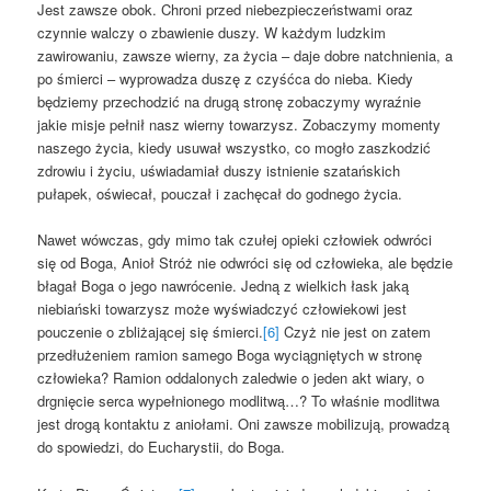
Jest zawsze obok. Chroni przed niebezpieczeństwami oraz
czynnie walczy o zbawienie duszy. W każdym ludzkim
zawirowaniu, zawsze wierny, za życia – daje dobre natchnienia, a
po śmierci – wyprowadza duszę z czyśćca do nieba. Kiedy
będziemy przechodzić na drugą stronę zobaczymy wyraźnie
jakie misje pełnił nasz wierny towarzysz. Zobaczymy momenty
naszego życia, kiedy usuwał wszystko, co mogło zaszkodzić
zdrowiu i życiu, uświadamiał duszy istnienie szatańskich
pułapek, oświecał, pouczał i zachęcał do godnego życia.
Nawet wówczas, gdy mimo tak czułej opieki człowiek odwróci
się od Boga, Anioł Stróż nie odwróci się od człowieka, ale będzie
błagał Boga o jego nawrócenie. Jedną z wielkich łask jaką
niebiański towarzysz może wyświadczyć człowiekowi jest
pouczenie o zbliżającej się śmierci.
[6]
Czyż nie jest on zatem
przedłużeniem ramion samego Boga wyciągniętych w stronę
człowieka? Ramion oddalonych zaledwie o jeden akt wiary, o
drgnięcie serca wypełnionego modlitwą…? To właśnie modlitwa
jest drogą kontaktu z aniołami. Oni zawsze mobilizują, prowadzą
do spowiedzi, do Eucharystii, do Boga.