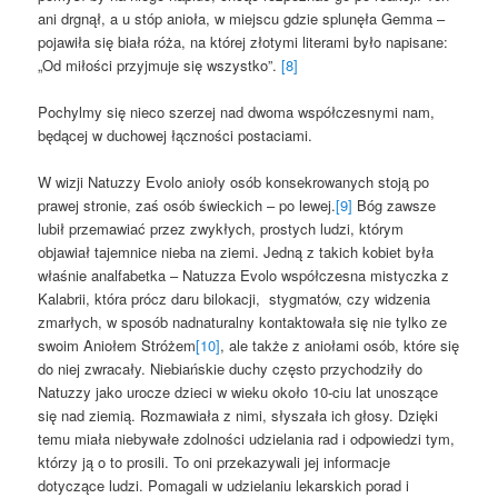
ani drgnął, a u stóp anioła, w miejscu gdzie splunęła Gemma –
pojawiła się biała róża, na której złotymi literami było napisane:
„Od miłości przyjmuje się wszystko”.
[8]
Pochylmy się nieco szerzej nad dwoma współczesnymi nam,
będącej w duchowej łączności postaciami.
W wizji Natuzzy Evolo anioły osób konsekrowanych stoją po
prawej stronie, zaś osób świeckich – po lewej.
[9]
Bóg zawsze
lubił przemawiać przez zwykłych, prostych ludzi, którym
objawiał tajemnice nieba na ziemi. Jedną z takich kobiet była
właśnie analfabetka – Natuzza Evolo współczesna mistyczka z
Kalabrii, która prócz daru bilokacji, stygmatów, czy widzenia
zmarłych, w sposób nadnaturalny kontaktowała się nie tylko ze
swoim Aniołem Stróżem
[10]
, ale także z aniołami osób, które się
do niej zwracały. Niebiańskie duchy często przychodziły do
Natuzzy jako urocze dzieci w wieku około 10-ciu lat unoszące
się nad ziemią. Rozmawiała z nimi, słyszała ich głosy. Dzięki
temu miała niebywałe zdolności udzielania rad i odpowiedzi tym,
którzy ją o to prosili. To oni przekazywali jej informacje
dotyczące ludzi. Pomagali w udzielaniu lekarskich porad i