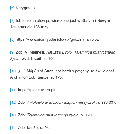
[6]
Kerygma.pl
[7]
Istnienie aniołów potwierdzone jest w Starym i Nowym
Testamencie 138 razy.
[8]
https://www.siostryodaniolow.pl/godzina_aniolow
[9]
Zob. V. Marinelli,
Natuzza Evolo.
Tajemnica mistycznego
życia
, wyd. Esprit, s. 100.
[10]
„(…) Mój Anioł Stróż jest bardzo potężny, to św. Michał
Archanioł” zob. tamże, s. 170.
[11]
https://prasa.wiara.pl/
[12]
Zob.
Aniołowie w wielkich wizjach mistyczek
, s.336-337.
[13]
Zob.
Tajemnica mistycznego życia
, s. 170.
[14]
Zob. tamże, s. 94.