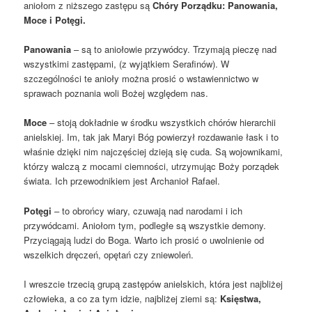
aniołom z niższego zastępu są
Chóry Porządku: Panowania,
Moce i Potęgi.
Panowania
– są to aniołowie przywódcy. Trzymają pieczę nad
wszystkimi zastępami, (z wyjątkiem Serafinów). W
szczególności te anioły można prosić o wstawiennictwo w
sprawach poznania woli Bożej względem nas.
Moce
– stoją dokładnie w środku wszystkich chórów hierarchii
anielskiej. Im, tak jak Maryi Bóg powierzył rozdawanie łask i to
właśnie dzięki nim najczęściej dzieją się cuda. Są wojownikami,
którzy walczą z mocami ciemności, utrzymując Boży porządek
świata. Ich przewodnikiem jest Archanioł Rafael.
Potęgi
– to obrońcy wiary, czuwają nad narodami i ich
przywódcami. Aniołom tym, podległe są wszystkie demony.
Przyciągają ludzi do Boga. Warto ich prosić o uwolnienie od
wszelkich dręczeń, opętań czy zniewoleń.
I wreszcie trzecią grupą zastępów anielskich, która jest najbliżej
człowieka, a co za tym idzie, najbliżej ziemi są:
Księstwa,