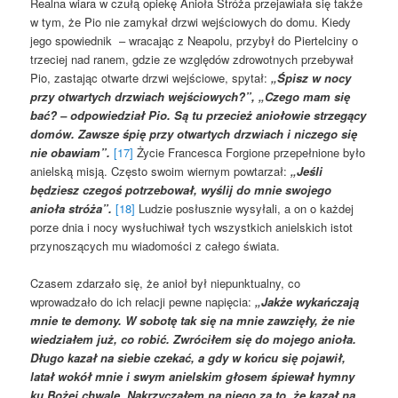
Realna wiara w czułą opiekę Anioła Stróża przejawiała się także
w tym, że Pio nie zamykał drzwi wejściowych do domu. Kiedy
jego spowiednik – wracając z Neapolu, przybył do Piertelciny o
trzeciej nad ranem, gdzie ze względów zdrowotnych przebywał
Pio, zastając otwarte drzwi wejściowe, spytał:
„Śpisz w nocy
przy otwartych drzwiach wejściowych?”, „Czego mam się
bać? – odpowiedział Pio. Są tu przecież aniołowie strzegący
domów. Zawsze śpię przy otwartych drzwiach i niczego się
nie obawiam”.
[17]
Życie Francesca Forgione przepełnione było
anielską misją. Często swoim wiernym powtarzał:
„Jeśli
będziesz czegoś potrzebował, wyślij do mnie swojego
anioła stróża”.
[18]
Ludzie posłusznie wysyłali, a on o każdej
porze dnia i nocy wysłuchiwał tych wszystkich anielskich istot
przynoszących mu wiadomości z całego świata.
Czasem zdarzało się, że anioł był niepunktualny, co
wprowadzało do ich relacji pewne napięcia:
„Jakże wykańczają
mnie te demony. W sobotę tak się na mnie zawzięły, że nie
wiedziałem już, co robić. Zwróciłem się do mojego anioła.
Długo kazał na siebie czekać, a gdy w końcu się pojawił,
latał wokół mnie i swym anielskim głosem śpiewał hymny
ku Bożej chwale. Nakrzyczałem na niego za to, że kazał na