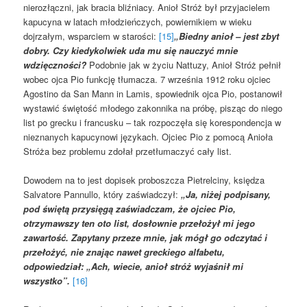
nierozłączni, jak bracia bliźniacy. Anioł Stróż był przyjacielem
kapucyna w latach młodzieńczych, powiernikiem w wieku
dojrzałym, wsparciem w starości:
[15]
„Biedny anioł – jest zbyt
dobry. Czy kiedykolwiek uda mu się nauczyć mnie
wdzięczności?
Podobnie jak w życiu Nattuzy, Anioł Stróż pełnił
wobec ojca Pio funkcję tłumacza. 7 września 1912 roku ojciec
Agostino da San Mann in Lamis, spowiednik ojca Pio, postanowił
wystawić świętość młodego zakonnika na próbę, pisząc do niego
list po grecku i francusku – tak rozpoczęła się korespondencja w
nieznanych kapucynowi językach. Ojciec Pio z pomocą Anioła
Stróża bez problemu zdołał przetłumaczyć cały list.
Dowodem na to jest dopisek proboszcza Pietrelciny, księdza
Salvatore Pannullo, który zaświadczył:
„Ja, niżej podpisany,
pod świętą przysięgą zaświadczam, że ojciec Pio,
otrzymawszy ten oto list, dosłownie przełożył mi jego
zawartość. Zapytany przeze mnie, jak mógł go odczytać i
przełożyć, nie znając nawet greckiego alfabetu,
odpowiedział: „Ach, wiecie, anioł stróż wyjaśnił mi
wszystko”.
[16]