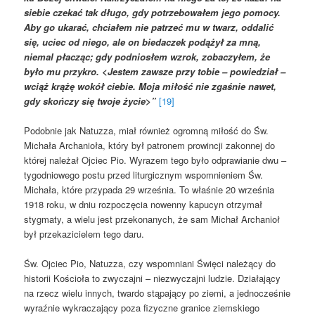
siebie czekać tak długo, gdy potrzebowałem jego pomocy.
Aby go ukarać, chciałem nie patrzeć mu w twarz, oddalić
się, uciec od niego, ale on biedaczek podążył za mną,
niemal płacząc; gdy podniosłem wzrok, zobaczyłem, że
było mu przykro. <Jestem zawsze przy tobie – powiedział –
wciąż krążę wokół ciebie. Moja miłość nie zgaśnie nawet,
gdy skończy się twoje życie>”
[19]
Podobnie jak Natuzza, miał również ogromną miłość do Św.
Michała Archanioła, który był patronem prowincji zakonnej do
której należał Ojciec Pio. Wyrazem tego było odprawianie dwu –
tygodniowego postu przed liturgicznym wspomnieniem Św.
Michała, które przypada 29 września. To właśnie 20 września
1918 roku, w dniu rozpoczęcia nowenny kapucyn otrzymał
stygmaty, a wielu jest przekonanych, że sam Michał Archanioł
był przekazicielem tego daru.
Św. Ojciec Pio, Natuzza, czy wspomniani Święci należący do
historii Kościoła to zwyczajni – niezwyczajni ludzie. Działający
na rzecz wielu innych, twardo stąpający po ziemi, a jednocześnie
wyraźnie wykraczający poza fizyczne granice ziemskiego