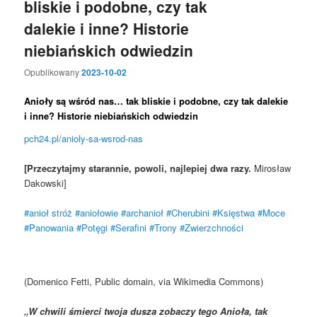
bliskie i podobne, czy tak
dalekie i inne? Historie
niebiańskich odwiedzin
Opublikowany
2023-10-02
Anioły są wśród nas… tak bliskie i podobne, czy tak dalekie
i inne? Historie niebiańskich odwiedzin
pch24.pl/anioly-sa-wsrod-nas
[Przeczytajmy starannie, powoli, najlepiej dwa razy.
Mirosław
Dakowski]
#anioł stróż
#aniołowie
#archanioł
#Cherubini
#Księstwa
#Moce
#Panowania
#Potęgi
#Serafini
#Trony
#Zwierzchności
(Domenico Fetti, Public domain, via Wikimedia Commons)
„W chwili śmierci twoja dusza zobaczy tego Anioła, tak