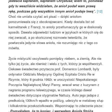
jesteście kapłanem, kapłanem Chrystusa; wiem to, ponieważ
gdy tu weszliście widziałam, że anioł podał wam prawą
rękę, podczas gdy wszystkim innym anioł podaje lewą”.
[12]
Choć nie umiała czytać ani pisać – dzięki aniołom
porozumiewała się z obcokrajowcami. Kiedy dostała list od
karmelitanek z Francji, to anioły przetłumaczyły go w doskonały
sposób. Dawała odpowiedzi ludziom w językach w których się do
niej zwracali, a po skończonej rozmowie twierdziła, że
powtarzała jedynie słowa anioła, nie rozumiejąc nic z tego co
mówiła.
Życie mistyczki oscylowało pomiędzy niebem, a ziemią. Ale nie
tylko jej życie, ale również i wielu z tych, którzy je współtworzyli.
Ciekawe świadectwo przytacza prof. Domenico Lombardi, były
ordynator Oddziału Medycyny Ogólnej Szpitala Cristo Re w
Rzymie, który 8 grudnia 1992r. w uroczystość Niepokalanego
Poczęcia Najświętszej Maryi Panny, wracał wraz z kuzynem z
nagrania programu telewizyjnego, w czasie którego dawał
świadectwo dotyczące stygmatów Nattuzy. Auto jego jadące z
predkością 130km/h wpadło w poślizg, uderzyło w metalowy słup
i kilkakrotnie przekoziołkowało. Wspominając to zdarzenie pisze:
„Pomyślałem, że to koniec, i wezwałem Anioła Stróża