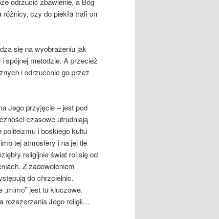
może odrzucić zbawienie, a Bóg
óżnicy, czy do piekła trafi on
dza się na wyobrażeniu jak
 i spójnej metodzie. A przecież
cznych i odrzucenie go przez
na Jego przyjęcie – jest pod
czności czasowe utrudniają
 politeizmu i boskiego kultu
o tej atmosfery i na jej tle
ębły religijnie świat roi się od
eniach. Z zadowoleniem
ystępują do chrzcielnic.
 „mimo” jest tu kluczowe.
a rozszerzania Jego religii…