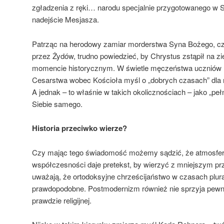
zgładzenia z ręki… narodu specjalnie przygotowanego w 
nadejście Mesjasza.
Patrząc na herodowy zamiar morderstwa Syna Bożego, cz
przez Żydów, trudno powiedzieć, by Chrystus zstąpił na 
momencie historycznym. W świetle męczeństwa uczniów 
Cesarstwa wobec Kościoła myśl o „dobrych czasach” dla rel
A jednak – to właśnie w takich okolicznościach – jako „pe
Siebie samego.
Historia przeciwko wierze?
Czy mając tego świadomość możemy sądzić, że atmosfer
współczesności daje pretekst, by wierzyć z mniejszym p
uważają, że ortodoksyjne chrześcijaństwo w czasach plura
prawdopodobne. Postmodernizm również nie sprzyja pew
prawdzie religijnej.