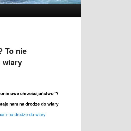
 To nie
o wiary
onimowe chrześcijaństwo”?
 staje nam na drodze do wiary
-nam-na-drodze-do-wiary