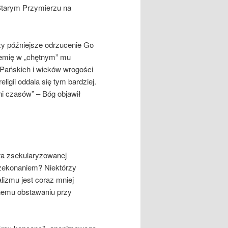
Starym Przymierzu na
y późniejsze odrzucenie Go
ziemię w „chętnym” mu
Pańskich i wieków wrogości
igii oddala się tym bardziej.
łni czasów” – Bóg objawił
a zsekularyzowanej
rzekonaniem? Niektórzy
lizmu jest coraz mniej
nemu obstawaniu przy