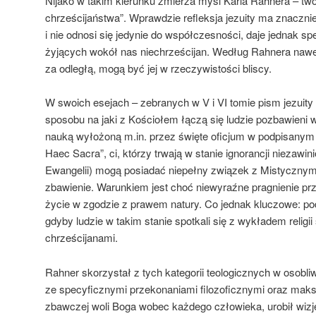
Nijako w takim kierunku zmierza myśl Karla Rahnera – t
chrześcijaństwa”. Wprawdzie refleksja jezuity ma znacznie
i nie odnosi się jedynie do współczesności, daje jednak sp
żyjących wokół nas niechrześcijan. Według Rahnera nawet 
za odległą, mogą być jej w rzeczywistości bliscy.
W swoich esejach – zebranych w V i VI tomie pism jezuity
sposobu na jaki z Kościołem łączą się ludzie pozbawieni w
nauką wyłożoną m.in. przez święte oficjum w podpisanym
Haec Sacra”, ci, którzy trwają w stanie ignorancji niezawini
Ewangelii) mogą posiadać niepełny związek z Mistycznym 
zbawienie. Warunkiem jest choć niewyraźne pragnienie przy
życie w zgodzie z prawem natury. Co jednak kluczowe: p
gdyby ludzie w takim stanie spotkali się z wykładem religii ś
chrześcijanami.
Rahner skorzystał z tych kategorii teologicznych w osob
ze specyficznymi przekonaniami filozoficznymi oraz ma
zbawczej woli Boga wobec każdego człowieka, urobił wiz