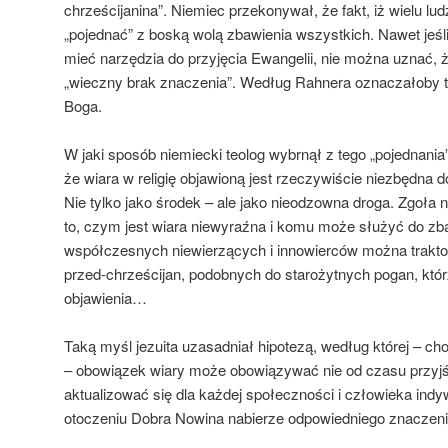
chrześcijanina”. Niemiec przekonywał, że fakt, iż wielu lud
„pojednać” z boską wolą zbawienia wszystkich. Nawet jeśl
mieć narzędzia do przyjęcia Ewangelii, nie można uznać, ż
„wieczny brak znaczenia”. Według Rahnera oznaczałoby 
Boga.
W jaki sposób niemiecki teolog wybrnął z tego „pojednania”
że wiara w religię objawioną jest rzeczywiście niezbędna 
Nie tylko jako środek – ale jako nieodzowna droga. Zgoła 
to, czym jest wiara niewyraźna i komu może służyć do z
współczesnych niewierzących i innowierców można traktow
przed-chrześcijan, podobnych do starożytnych pogan, któr
objawienia…
Taką myśl jezuita uzasadniał hipotezą, według której – ch
– obowiązek wiary może obowiązywać nie od czasu przyjś
aktualizować się dla każdej społeczności i człowieka ind
otoczeniu Dobra Nowina nabierze odpowiedniego znaczeni