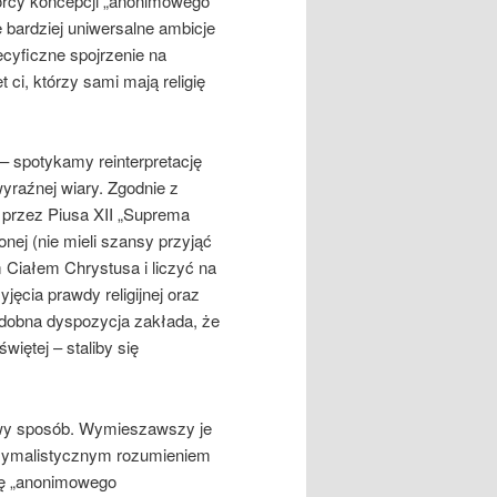
wórcy koncepcji „anonimowego
 bardziej uniwersalne ambicje
ecyficzne spojrzenie na
ci, którzy sami mają religię
 – spotykamy reinterpretację
yraźnej wiary. Zgodnie z
 przez Piusa XII „Suprema
onej (nie mieli szansy przyjąć
Ciałem Chrystusa i liczyć na
jęcia prawdy religijnej oraz
odobna dyspozycja zakłada, że
więtej – staliby się
liwy sposób. Wymieszawszy je
ksymalistycznym rozumieniem
ję „anonimowego