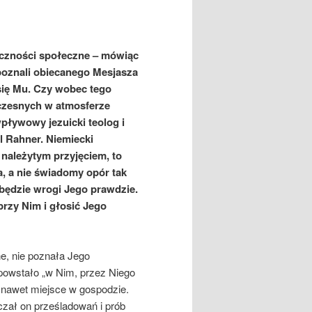
liczności społeczne – mówiąc
zpoznali obiecanego Mesjasza
 się Mu. Czy wobec tego
czesnych w atmosferze
pływowy jezuicki teolog i
 Rahner. Niemiecki
 należytym przyjęciem, to
a, a nie świadomy opór tak
 będzie wrogi Jego prawdzie.
przy Nim i głosić Jego
e, nie poznała Jego
 powstało „w Nim, przez Niego
go nawet miejsce w gospodzie.
czał on prześladowań i prób