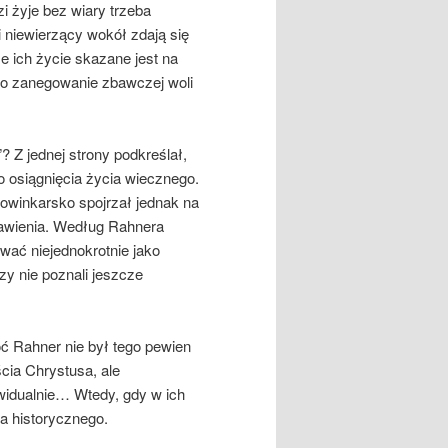
zi żyje bez wiary trzeba
i niewierzący wokół zdają się
e ich życie skazane jest na
to zanegowanie zbawczej woli
? Z jednej strony podkreślał,
do osiągnięcia życia wiecznego.
nowinkarsko spojrzał jednak na
bawienia. Według Rahnera
ać niejednokrotnie jako
zy nie poznali jeszcze
oć Rahner nie był tego pewien
cia Chrystusa, ale
ywidualnie… Wtedy, gdy w ich
a historycznego.