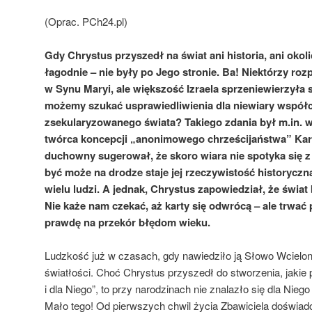
(Oprac. PCh24.pl)
Gdy Chrystus przyszedł na świat ani historia, ani oko
łagodnie – nie były po Jego stronie. Ba! Niektórzy ro
w Synu Maryi, ale większość Izraela sprzeniewierzyła
możemy szukać usprawiedliwienia dla niewiary współ
zsekularyzowanego świata? Takiego zdania był m.in. w
twórca koncepcji „anonimowego chrześcijaństwa” Karl
duchowny sugerował, że skoro wiara nie spotyka się z
być może na drodze staje jej rzeczywistość historyczn
wielu ludzi. A jednak, Chrystus zapowiedział, że świat
Nie każe nam czekać, aż karty się odwrócą – ale trwać 
prawdę na przekór błędom wieku.
Ludzkość już w czasach, gdy nawiedziło ją Słowo Wcielon
światłości. Choć Chrystus przyszedł do stworzenia, jakie
i dla Niego”, to przy narodzinach nie znalazło się dla Nie
Mało tego! Od pierwszych chwil życia Zbawiciela doświad