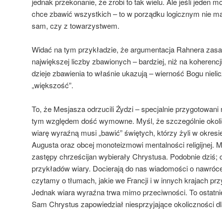
jednak przekonanie, że zrobi to tak wielu. Ale jeśli jeden 
chce zbawić wszystkich – to w porządku logicznym nie ma r
sam, czy z towarzystwem.
Widać na tym przykładzie, że argumentacja Rahnera zasa
największej liczby zbawionych – bardziej, niż na koherencji
dzieje zbawienia to właśnie ukazują – wierność Bogu nieli
„większość”.
To, że Mesjasza odrzucili Żydzi – specjalnie przygotowani 
tym względem dość wymowne. Myśl, że szczególnie okoli
wiarę wyraźną musi „bawić” świętych, którzy żyli w okresie
Augusta oraz obcej monoteizmowi mentalności religijnej. Mim
zastępy chrześcijan wybierały Chrystusa. Podobnie dziś; ozi
przykładów wiary. Docierają do nas wiadomości o nawróc
czytamy o tłumach, jakie we Francji i w innych krajach prz
Jednak wiara wyraźna trwa mimo przeciwności. To ostatnie
Sam Chrystus zapowiedział niesprzyjające okoliczności dl