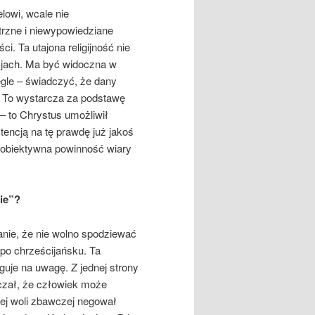
lowi, wcale nie
ętrzne i niewypowiedziane
i. Ta utajona religijność nie
cjach. Ma być widoczna w
egle – świadczyć, że dany
. To wystarcza za podstawę
– to Chrystus umożliwił
encją na tę prawdę już jakoś
a obiektywna powinność wiary
ie”?
anie, że nie wolno spodziewać
 po chrześcijańsku. Ta
guje na uwagę. Z jednej strony
czał, że człowiek może
ej woli zbawczej negował