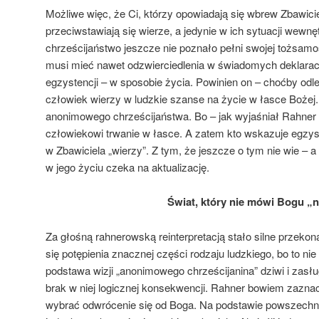
Możliwe więc, że Ci, którzy opowiadają się wbrew Zbawicie
przeciwstawiają się wierze, a jedynie w ich sytuacji wewn
chrześcijaństwo jeszcze nie poznało pełni swojej tożsamośc
musi mieć nawet odzwierciedlenia w świadomych deklara
egzystencji – w sposobie życia. Powinien on – choćby odl
człowiek wierzy w ludzkie szanse na życie w łasce Bożej
anonimowego chrześcijaństwa. Bo – jak wyjaśniał Rahner 
człowiekowi trwanie w łasce. A zatem kto wskazuje egzyst
w Zbawiciela „wierzy”. Z tym, że jeszcze o tym nie wie – 
w jego życiu czeka na aktualizację.
Świat, który nie mówi Bogu „n
Za głośną rahnerowską reinterpretacją stało silne przekon
się potępienia znacznej części rodzaju ludzkiego, bo to nie
podstawa wizji „anonimowego chrześcijanina” dziwi i zasłu
brak w niej logicznej konsekwencji. Rahner bowiem zazna
wybrać odwrócenie się od Boga. Na podstawie powszechn