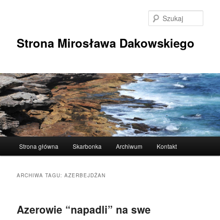
Przeskocz
Przeskocz
do
do
Szuka
tekstu
widgetów
Strona Mirosława Dakowskiego
Główne
Strona główna
Skarbonka
Archiwum
Kontakt
menu
ARCHIWA TAGU:
AZERBEJDŻAN
Azerowie “napadli” na swe