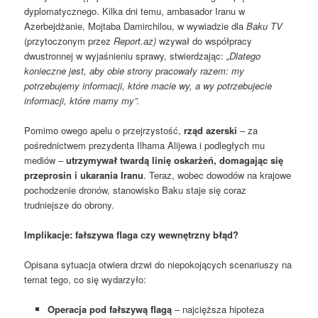
dyplomatycznego. Kilka dni temu, ambasador Iranu w
Azerbejdżanie, Mojtaba Damirchilou, w wywiadzie dla
Baku TV
(przytoczonym przez
Report.az)
wzywał do współpracy
dwustronnej w wyjaśnieniu sprawy, stwierdzając:
„Dlatego
konieczne jest, aby obie strony pracowały razem: my
potrzebujemy informacji, które macie wy, a wy potrzebujecie
informacji, które mamy my”.
Pomimo owego apelu o przejrzystość,
rząd azerski
– za
pośrednictwem prezydenta Ilhama Alijewa i podległych mu
mediów –
utrzymywał twardą linię oskarżeń, domagając się
przeprosin i ukarania Iranu
. Teraz, wobec dowodów na krajowe
pochodzenie dronów, stanowisko Baku staje się coraz
trudniejsze do obrony.
Implikacje: fałszywa flaga czy wewnętrzny błąd?
Opisana sytuacja otwiera drzwi do niepokojących scenariuszy na
temat tego, co się wydarzyło:
Operacja pod fałszywą flagą
– najcięższa hipoteza