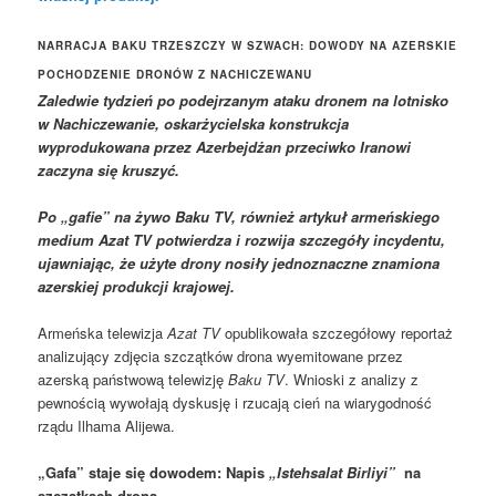
NARRACJA BAKU TRZESZCZY W SZWACH: DOWODY NA AZERSKIE
POCHODZENIE DRONÓW Z NACHICZEWANU
Zaledwie tydzień po podejrzanym ataku dronem na lotnisko
w Nachiczewanie, oskarżycielska konstrukcja
wyprodukowana przez Azerbejdżan przeciwko Iranowi
zaczyna się kruszyć.
Po „gafie” na żywo Baku TV, również artykuł armeńskiego
medium Azat TV potwierdza i rozwija szczegóły incydentu,
ujawniając, że użyte drony nosiły jednoznaczne znamiona
azerskiej produkcji krajowej.
Armeńska telewizja
Azat TV
opublikowała szczegółowy reportaż
analizujący zdjęcia szczątków drona wyemitowane przez
azerską państwową telewizję
Baku TV
. Wnioski z analizy z
pewnością wywołają dyskusję i rzucają cień na wiarygodność
rządu Ilhama Alijewa.
„Gafa” staje się dowodem: Napis
„Istehsalat Birliyi”
na
szczątkach drona