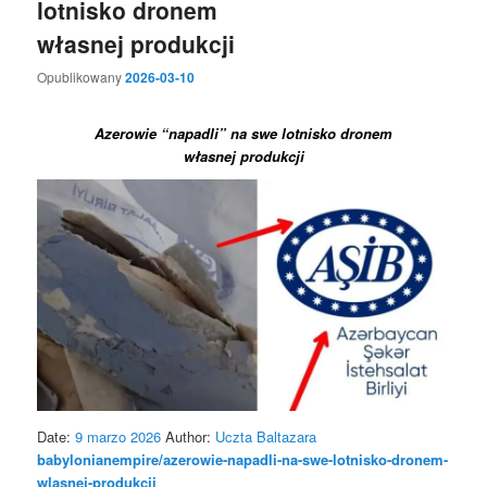
lotnisko dronem
własnej produkcji
Opublikowany
2026-03-10
Azerowie “napadli” na swe lotnisko dronem
własnej produkcji
Date:
9 marzo 2026
Author:
Uczta Baltazara
babylonianempire/azerowie-napadli-na-swe-lotnisko-dronem-
wlasnej-produkcji