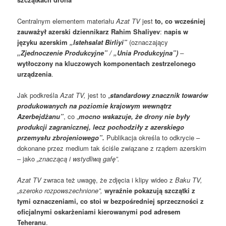
Centralnym elementem materiału
Azat TV
jest
to, co wcześniej
zauważył azerski dziennikarz Rahim Shaliyev
:
napis w
języku azerskim
„Istehsalat Birliyi”
(oznaczający
„Zjednoczenie Produkcyjne” / „Unia Produkcyjna”)
–
wytłoczony na kluczowych komponentach zestrzelonego
urządzenia
.
Jak podkreśla
Azat TV,
jest to „
standardowy znacznik towarów
produkowanych na poziomie krajowym wewnątrz
Azerbejdżanu”
, co „
mocno wskazuje, że drony nie były
produkcji zagranicznej, lecz pochodziły z azerskiego
przemysłu zbrojeniowego”.
Publikacja określa to odkrycie –
dokonane przez medium tak ściśle związane z rządem azerskim
– jako
„znaczącą i wstydliwą gafę”.
Azat TV
zwraca też uwagę, że zdjęcia i klipy wideo z
Baku TV,
„szeroko rozpowszechnione”,
wyraźnie pokazują szczątki z
tymi oznaczeniami, co stoi w bezpośredniej sprzeczności z
oficjalnymi oskarżeniami kierowanymi pod adresem
Teheranu
.