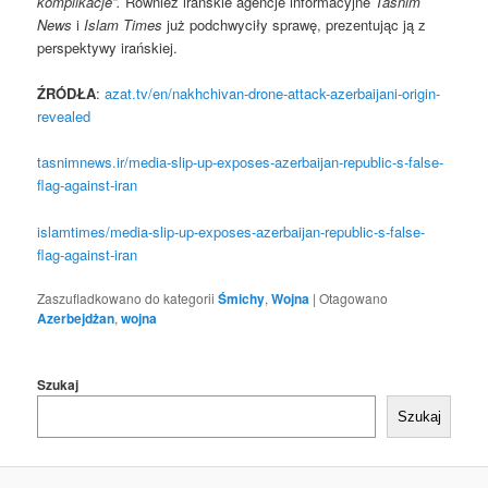
komplikacje”.
Również irańskie agencje informacyjne
Tasnim
News
i
Islam Times
już podchwyciły sprawę, prezentując ją z
perspektywy irańskiej.
ŹRÓDŁA
:
azat.tv/en/nakhchivan-drone-attack-azerbaijani-origin-
revealed
tasnimnews.ir/media-slip-up-exposes-azerbaijan-republic-s-false-
flag-against-iran
islamtimes/media-slip-up-exposes-azerbaijan-republic-s-false-
flag-against-iran
Zaszufladkowano do kategorii
Śmichy
,
Wojna
|
Otagowano
Azerbejdżan
,
wojna
Szukaj
Szukaj