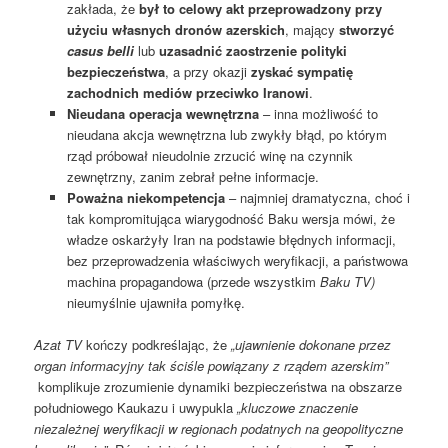
zakłada, że
był to celowy akt przeprowadzony przy
użyciu własnych dronów azerskich
, mający
stworzyć
casus belli
lub
uzasadnić zaostrzenie polityki
bezpieczeństwa
, a przy okazji
zyskać sympatię
zachodnich mediów przeciwko Iranowi
.
Nieudana operacja wewnętrzna
– inna możliwość to
nieudana akcja wewnętrzna lub zwykły błąd, po którym
rząd próbował nieudolnie zrzucić winę na czynnik
zewnętrzny, zanim zebrał pełne informacje.
Poważna niekompetencja
– najmniej dramatyczna, choć i
tak kompromitująca wiarygodność Baku wersja mówi, że
władze oskarżyły Iran na podstawie błędnych informacji,
bez przeprowadzenia właściwych weryfikacji, a państwowa
machina propagandowa (przede wszystkim
Baku TV)
nieumyślnie ujawniła pomyłkę.
Azat TV
kończy podkreślając, że
„ujawnienie dokonane przez
organ informacyjny tak ściśle powiązany z rządem azerskim”
komplikuje zrozumienie dynamiki bezpieczeństwa na obszarze
południowego Kaukazu i uwypukla
„kluczowe znaczenie
niezależnej weryfikacji w regionach podatnych na geopolityczne