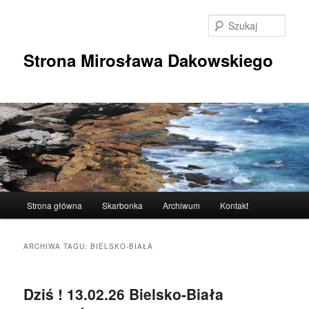
Przeskocz
Przeskocz
do
do
Szuka
tekstu
widgetów
Strona Mirosława Dakowskiego
Główne
Strona główna
Skarbonka
Archiwum
Kontakt
menu
ARCHIWA TAGU:
BIELSKO-BIAŁA
Dziś ! 13.02.26 Bielsko-Biała