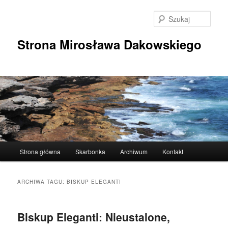
Przeskocz
Przeskocz
do
do
Szuka
tekstu
widgetów
Strona Mirosława Dakowskiego
Główne
Strona główna
Skarbonka
Archiwum
Kontakt
menu
ARCHIWA TAGU:
BISKUP ELEGANTI
Biskup Eleganti: Nieustalone,