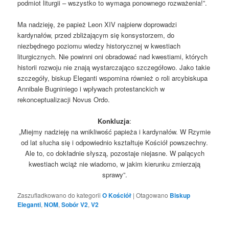
podmiot liturgii – wszystko to wymaga ponownego rozważenia!”.
Ma nadzieję, że papież Leon XIV najpierw doprowadzi
kardynałów, przed zbliżającym się konsystorzem, do
niezbędnego poziomu wiedzy historycznej w kwestiach
liturgicznych. Nie powinni oni obradować nad kwestiami, których
historii rozwoju nie znają wystarczająco szczegółowo. Jako takie
szczegóły, biskup Eleganti wspomina również o roli arcybiskupa
Annibale Bugniniego i wpływach protestanckich w
rekonceptualizacji Novus Ordo.
Konkluzja
:
„Miejmy nadzieję na wnikliwość papieża i kardynałów. W Rzymie
od lat słucha się i odpowiednio kształtuje Kościół powszechny.
Ale to, co dokładnie słyszą, pozostaje niejasne. W palących
kwestiach wciąż nie wiadomo, w jakim kierunku zmierzają
sprawy”.
Zaszufladkowano do kategorii
O Kościół
|
Otagowano
Biskup
Eleganti
,
NOM
,
Sobór V2
,
V2