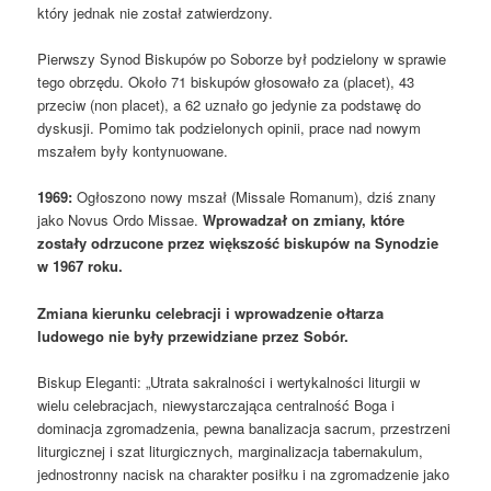
który jednak nie został zatwierdzony.
Pierwszy Synod Biskupów po Soborze był podzielony w sprawie
tego obrzędu. Około 71 biskupów głosowało za (placet), 43
przeciw (non placet), a 62 uznało go jedynie za podstawę do
dyskusji. Pomimo tak podzielonych opinii, prace nad nowym
mszałem były kontynuowane.
1969:
Ogłoszono nowy mszał (Missale Romanum), dziś znany
jako Novus Ordo Missae.
Wprowadzał on zmiany, które
zostały odrzucone przez większość biskupów na Synodzie
w 1967 roku.
Zmiana kierunku celebracji i wprowadzenie ołtarza
ludowego nie były przewidziane przez Sobór.
Biskup Eleganti: „Utrata sakralności i wertykalności liturgii w
wielu celebracjach, niewystarczająca centralność Boga i
dominacja zgromadzenia, pewna banalizacja sacrum, przestrzeni
liturgicznej i szat liturgicznych, marginalizacja tabernakulum,
jednostronny nacisk na charakter posiłku i na zgromadzenie jako