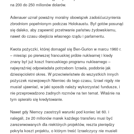
na 200 do 250 milionów dolarów.
Adenauer uznał poważny moralny obowiązek zadośćuczynienia
zbrodniom popełnionym podczas Holokaustu. Był gotów posunąć
się daleko, aby zapewnić przetrwanie państwu żydowskiemu,
nawet do czasu obejścia własnego rządu i parlamentu.
Kwota pożyczki, której domagał się Ben-Gurion w marcu 1960 r.
– miesiąc po pierwszej francuskiej próbie nuklearnej i kiedy
znany był już koszt francuskiego programu nuklearnego –
najwyraźniej odpowiadała potrzebom Izraela, podobnie jak
dziesięcioletni okres. W przeciwieństwie do wszystkich innych
pożyczek rozwojowych Niemiec do tego czasu, Izrael nigdy nie
musiał ujawniać, w jaki sposób należy wykorzystać fundusze, i
nie przeprowadzono żadnych rozmów na ten temat. Właśnie na
tym opierało się kredytowanie.
Nawet gdy Niemcy zaostrzyli warunki pod koniec lat 60. i
nalegali, że 20 milionów marek każdego transferu musi być
zarezerwowanych dla niektórych projektów, reszta pieniędzy
pokryła koszt projektu, o którym treść Izraelczycy nie musieli