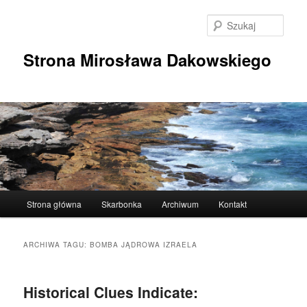
Przeskocz
Przeskocz
do
do
Szuka
tekstu
widgetów
Strona Mirosława Dakowskiego
Główne
Strona główna
Skarbonka
Archiwum
Kontakt
menu
ARCHIWA TAGU:
BOMBA JĄDROWA IZRAELA
Historical Clues Indicate: