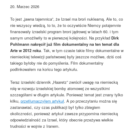
20. Marzec 2026
To jest „jawna tajemnica”, że Izrael ma broń nuklearną. Ale to, co
nie wszyscy wiedzą, to to, że to oczywiście Niemcy potajemnie
finansowały izraelski program broni jądrowej w latach 60. i tym
samym umożliwiły to w pierwszej kolejności. Na przykład
Dirk
Pohlmann nakręcił już film dokumentalny na ten temat dla
Arte w 2012 roku
. Tak, w tym czasie takie filmy dokumentalne w
niemieckiej telewizji państwowej były jeszcze możliwe, dziś coś
takiego byłoby nie do pomyślenia. Film dokumentalny
podlinkowałem na końcu tego artykułu.
Teraz izraelski dziennik „Haaretz” zwrócił uwagę na niemiecką
rolę w rozwoju izraelskiej bomby atomowej ze wszystkimi
szczegółami w długim artykule. Ponieważ temat jest znany tylko
kilku,
przetłumaczyłem artykuł
. A po przeczytaniu można się
zastanawiać, czy czas publikacji był tylko zbiegiem
okoliczności, ponieważ artykuł zawsze przypomina niemiecką
odpowiedzialność za Izrael, który obecnie przeżywa wielkie
trudności w wojnie z Iranem.