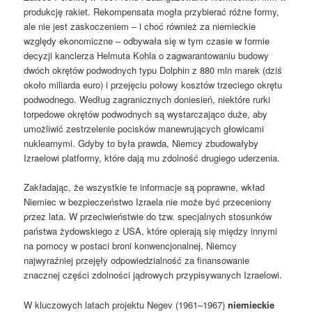
produkcję rakiet. Rekompensata mogła przybierać różne formy,
ale nie jest zaskoczeniem – i choć również za niemieckie
względy ekonomiczne – odbywała się w tym czasie w formie
decyzji kanclerza Helmuta Kohla o zagwarantowaniu budowy
dwóch okrętów podwodnych typu Dolphin z 880 mln marek (dziś
około miliarda euro) i przejęciu połowy kosztów trzeciego okrętu
podwodnego. Według zagranicznych doniesień, niektóre rurki
torpedowe okrętów podwodnych są wystarczająco duże, aby
umożliwić zestrzelenie pocisków manewrujących głowicami
nuklearnymi. Gdyby to była prawda, Niemcy zbudowałyby
Izraelowi platformy, które dają mu zdolność drugiego uderzenia.
Zakładając, że wszystkie te informacje są poprawne, wkład
Niemiec w bezpieczeństwo Izraela nie może być przeceniony
przez lata. W przeciwieństwie do tzw. specjalnych stosunków
państwa żydowskiego z USA, które opierają się między innymi
na pomocy w postaci broni konwencjonalnej, Niemcy
najwyraźniej przejęły odpowiedzialność za finansowanie
znacznej części zdolności jądrowych przypisywanych Izraelowi.
W kluczowych latach projektu Negev (1961–1967)
niemieckie