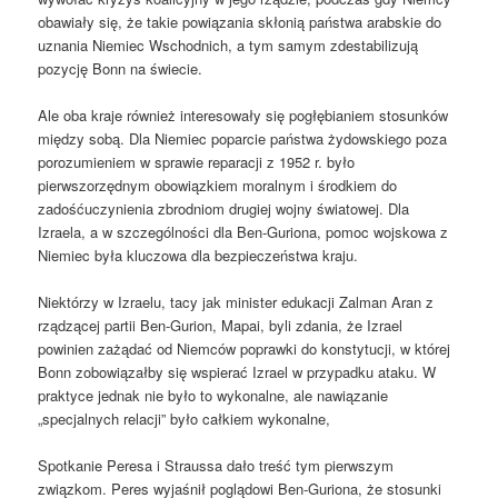
obawiały się, że takie powiązania skłonią państwa arabskie do
uznania Niemiec Wschodnich, a tym samym zdestabilizują
pozycję Bonn na świecie.
Ale oba kraje również interesowały się pogłębianiem stosunków
między sobą. Dla Niemiec poparcie państwa żydowskiego poza
porozumieniem w sprawie reparacji z 1952 r. było
pierwszorzędnym obowiązkiem moralnym i środkiem do
zadośćuczynienia zbrodniom drugiej wojny światowej. Dla
Izraela, a w szczególności dla Ben-Guriona, pomoc wojskowa z
Niemiec była kluczowa dla bezpieczeństwa kraju.
Niektórzy w Izraelu, tacy jak minister edukacji Zalman Aran z
rządzącej partii Ben-Gurion, Mapai, byli zdania, że Izrael
powinien zażądać od Niemców poprawki do konstytucji, w której
Bonn zobowiązałby się wspierać Izrael w przypadku ataku. W
praktyce jednak nie było to wykonalne, ale nawiązanie
„specjalnych relacji” było całkiem wykonalne,
Spotkanie Peresa i Straussa dało treść tym pierwszym
związkom. Peres wyjaśnił poglądowi Ben-Guriona, że stosunki