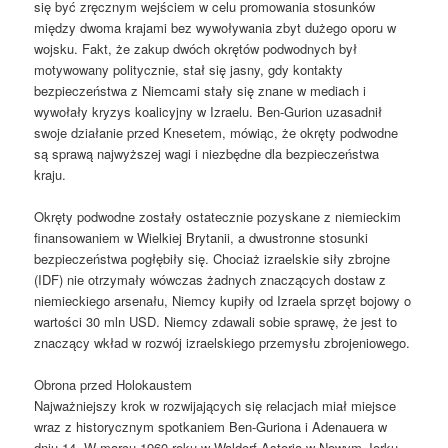
się być zręcznym wejściem w celu promowania stosunków
między dwoma krajami bez wywoływania zbyt dużego oporu w
wojsku. Fakt, że zakup dwóch okrętów podwodnych był
motywowany politycznie, stał się jasny, gdy kontakty
bezpieczeństwa z Niemcami stały się znane w mediach i
wywołały kryzys koalicyjny w Izraelu. Ben-Gurion uzasadnił
swoje działanie przed Knesetem, mówiąc, że okręty podwodne
są sprawą najwyższej wagi i niezbędne dla bezpieczeństwa
kraju.
Okręty podwodne zostały ostatecznie pozyskane z niemieckim
finansowaniem w Wielkiej Brytanii, a dwustronne stosunki
bezpieczeństwa pogłębiły się. Chociaż izraelskie siły zbrojne
(IDF) nie otrzymały wówczas żadnych znaczących dostaw z
niemieckiego arsenału, Niemcy kupiły od Izraela sprzęt bojowy o
wartości 30 mln USD. Niemcy zdawali sobie sprawę, że jest to
znaczący wkład w rozwój izraelskiego przemysłu zbrojeniowego.
Obrona przed Holokaustem
Najważniejszy krok w rozwijających się relacjach miał miejsce
wraz z historycznym spotkaniem Ben-Guriona i Adenauera w
dniu 14. W marcu 1960 roku w Waldorf Astoria w Nowym Jorku.