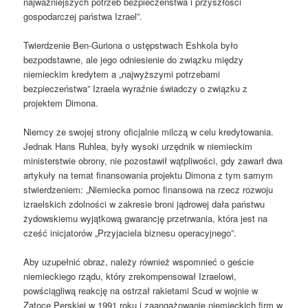
najważniejszych potrzeb bezpieczeństwa i przyszłości
gospodarczej państwa Izrael”.
Twierdzenie Ben-Guriona o ustępstwach Eshkola było
bezpodstawne, ale jego odniesienie do związku między
niemieckim kredytem a „najwyższymi potrzebami
bezpieczeństwa” Izraela wyraźnie świadczy o związku z
projektem Dimona.
Niemcy ze swojej strony oficjalnie milczą w celu kredytowania.
Jednak Hans Ruhlea, były wysoki urzędnik w niemieckim
ministerstwie obrony, nie pozostawił wątpliwości, gdy zawarł dwa
artykuły na temat finansowania projektu Dimona z tym samym
stwierdzeniem: „Niemiecka pomoc finansowa na rzecz rozwoju
izraelskich zdolności w zakresie broni jądrowej dała państwu
żydowskiemu wyjątkową gwarancję przetrwania, która jest na
cześć inicjatorów „Przyjaciela biznesu operacyjnego”.
Aby uzupełnić obraz, należy również wspomnieć o geście
niemieckiego rządu, który zrekompensował Izraelowi,
powściągliwą reakcję na ostrzał rakietami Scud w wojnie w
Zatoce Perskiej w 1991 roku i zaangażowanie niemieckich firm w