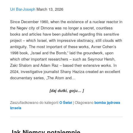
Uri Bar-Joseph
March 13, 2026
Since December 1960, when the existence of a nuclear reactor in
the Negev city of Dimona was no longer a secret, countless
books and articles have been published regarding this sensitive
project – which Israel, with impressive obstinacy, still clouds with
ambiguity. The most important of these works, Avner Cohen’s
1998 book, „Israel and the Bomb,” laid the groundwork, upon
which other important researchers – such as Seymour Hersh,
Zaki Shalom and Adam Raz – based their extensive works. In
2024, investigative journalist Shany Haziza created an excellent
documentary series, „The Atom and…
[daj dutki, goju… ]
Zaszufladkowano do kategorii
O Świat
|
Otagowano
bomba jądrowa
Izraela
Jak Niemcy potajemnie