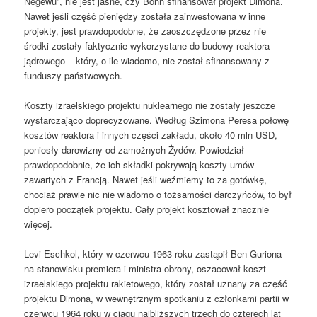
Negewu”, nie jest jasne, czy Bonn sfinansował projekt Dimona.
Nawet jeśli część pieniędzy została zainwestowana w inne
projekty, jest prawdopodobne, że zaoszczędzone przez nie
środki zostały faktycznie wykorzystane do budowy reaktora
jądrowego – który, o ile wiadomo, nie został sfinansowany z
funduszy państwowych.
Koszty izraelskiego projektu nuklearnego nie zostały jeszcze
wystarczająco doprecyzowane. Według Szimona Peresa połowę
kosztów reaktora i innych części zakładu, około 40 mln USD,
poniosły darowizny od zamożnych Żydów. Powiedział
prawdopodobnie, że ich składki pokrywają koszty umów
zawartych z Francją. Nawet jeśli weźmiemy to za gotówkę,
chociaż prawie nic nie wiadomo o tożsamości darczyńców, to był
dopiero początek projektu. Cały projekt kosztował znacznie
więcej.
Levi Eschkol, który w czerwcu 1963 roku zastąpił Ben-Guriona
na stanowisku premiera i ministra obrony, oszacował koszt
izraelskiego projektu rakietowego, który został uznany za część
projektu Dimona, w wewnętrznym spotkaniu z członkami partii w
czerwcu 1964 roku w ciągu najbliższych trzech do czterech lat