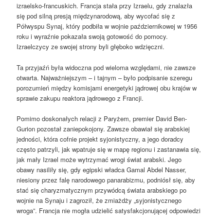
izraelsko-francuskich. Francja stała przy Izraelu, gdy znalazła
się pod silną presją międzynarodową, aby wycofać się z
Półwyspu Synaj, który podbiła w wojnie październikowej w 1956
roku i wyraźnie pokazała swoją gotowość do pomocy.
Izraelczycy ze swojej strony byli głęboko wdzięczni.
Ta przyjaźń była widoczna pod wieloma względami, nie zawsze
otwarta. Najważniejszym – i tajnym – było podpisanie szeregu
porozumień między komisjami energetyki jądrowej obu krajów w
sprawie zakupu reaktora jądrowego z Francji.
Pomimo doskonałych relacji z Paryżem, premier David Ben-
Gurion pozostał zaniepokojony. Zawsze obawiał się arabskiej
jedności, która cofnie projekt syjonistyczny, a jego doradcy
często patrzyli, jak wpatruje się w mapę regionu i zastanawia się,
jak mały Izrael może wytrzymać wrogi świat arabski. Jego
obawy nasiliły się, gdy egipski władca Gamal Abdel Nasser,
niesiony przez falę narodowego panarabizmu, podniósł się, aby
stać się charyzmatycznym przywódcą świata arabskiego po
wojnie na Synaju i zagroził, że zmiażdży „syjonistycznego
wroga”. Francja nie mogła udzielić satysfakcjonującej odpowiedzi