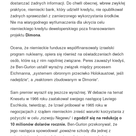
dostarczać żadnych informacji. Do chwili obecnej, wbrew zwykłej
praktyce, niemiecki bank, który udzielił kredytu, nie opublikował
żadnych sprawozdań z zamierzonego wykorzystania środków.
Nie ma wiarygodnego wytłumaczenia dla ukrycia celu
niemieckiego kredytu deweloperskiego poza finansowaniem
projektu
Dimona
.
Ocena, że niemieckie fundusze współfinansowały izraelski
program nuklearny, opiera się również na oświadczeniach dwóch
osób, które są z nim najsilniej związane. Peres zauważył kiedyś,
że Ben-Gurion ustalił wyraźny związek między procesem
Eichmanna, „systemem obronnym przeciwko Holokaustowi, jeśli
nadejdzie”, a „reaktorem zbudowanym w Dimonie”.
Sam premier wyraził się jeszcze wyraźniej. W debacie na temat
Knesetu w 1966 roku zaatakował swojego następcę Leviego
Eschkola, twierdząc, że Izrael próbował w 1965 roku w
negocjacjach z rządem niemieckim znieść warunki korzystania z
pożyczki w celu „rozwoju Negewu” i
zgodził się na redukcję o
10 milionów dolarów rocznie.
Ben-Gurion przekonywał, że
jego następca spowodował „poważne szkody dla jednej z