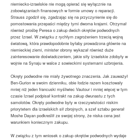
niemiecko-izraelskie nie mogą opierać się wyłącznie na
zobowiązaniach finansowych w formie umowy o reparacji.
Strauss zgodził się, zgadzając się na przyczynienie się do
pomostowania przepaści między tymi dwoma krajami. Otrzymał
również prośbę Peresa o zakup dwóch okrętów podwodnych
przez Izrael. W związku z rychłym zagrożeniem trzecią wojną
światową, która prawdopodobnie byłaby prowadzona głównie na
niemieckiej ziemi, minister obrony wykazał również duże
zainteresowanie doświadczeniem, jakie siły izraelskie zdobyły w
wojnie na Synaju w walce z sowieckimi systemami uzbrojenia.
Okręty podwodne nie miały żywotnego znaczenia. Jak zauważył
Ben-Gurion w swoim dzienniku, obie łodzie razem kosztowały
mniej niż jeden francuski myśliwiec Vautour i mniej więcej w tym
czasie Izrael podpisał kontrakt na zakup dwunastu z tych
samolotów. Okręty podwodne były w rzeczywistości niskim
priorytetem dla izraelskich sił zbrojnych, a szef sztabu generał
Moshe Dayan podkreślił ze swojej strony, że niska cena jest
warunkiem koniecznym zakupu.
W związku z tym wniosek o zakup okrętów podwodnych wydaje