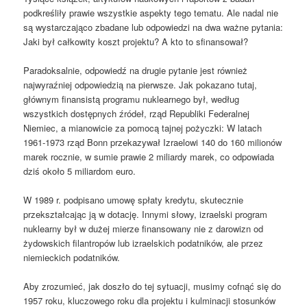
podkreśliły prawie wszystkie aspekty tego tematu. Ale nadal nie
są wystarczająco zbadane lub odpowiedzi na dwa ważne pytania:
Jaki był całkowity koszt projektu? A kto to sfinansował?
Paradoksalnie, odpowiedź na drugie pytanie jest również
najwyraźniej odpowiedzią na pierwsze. Jak pokazano tutaj,
głównym finansistą programu nuklearnego był, według
wszystkich dostępnych źródeł, rząd Republiki Federalnej
Niemiec, a mianowicie za pomocą tajnej pożyczki: W latach
1961-1973 rząd Bonn przekazywał Izraelowi 140 do 160 milionów
marek rocznie, w sumie prawie 2 miliardy marek, co odpowiada
dziś około 5 miliardom euro.
W 1989 r. podpisano umowę spłaty kredytu, skutecznie
przekształcając ją w dotację. Innymi słowy, izraelski program
nuklearny był w dużej mierze finansowany nie z darowizn od
żydowskich filantropów lub izraelskich podatników, ale przez
niemieckich podatników.
Aby zrozumieć, jak doszło do tej sytuacji, musimy cofnąć się do
1957 roku, kluczowego roku dla projektu i kulminacji stosunków