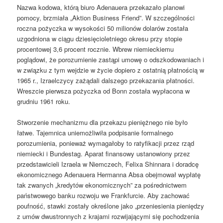
Nazwa kodowa, którą biuro Adenauera przekazało planowi
pomocy, brzmiała „Aktion Business Friend”. W szczególności
roczna pożyczka w wysokości 50 milionów dolarów została
uzgodniona w ciągu dziesięcioletniego okresu przy stopie
procentowej 3,6 procent rocznie. Wbrew niemieckiemu
poglądowi, że porozumienie zastąpi umowę o odszkodowaniach i
w związku z tym wejdzie w życie dopiero z ostatnią płatnością w
1965 r., Izraelczycy zażądali dalszego przekazania płatności.
Wreszcie pierwsza pożyczka od Bonn została wypłacona w
grudniu 1961 roku.
Stworzenie mechanizmu dla przekazu pieniężnego nie było
łatwe. Tajemnica uniemożliwiła podpisanie formalnego
porozumienia, ponieważ wymagałoby to ratyfikacji przez rząd
niemiecki i Bundestag. Aparat finansowy ustanowiony przez
przedstawicieli Izraela w Niemczech, Felixa Shinnara i doradcę
ekonomicznego Adenauera Hermanna Absa obejmował wypłatę
tak zwanych „kredytów ekonomicznych” za pośrednictwem
państwowego banku rozwoju we Frankfurcie. Aby zachować
poufność, stawki zostały określone jako „przeniesienia pieniędzy
z umów dwustronnych z krajami rozwijającymi się pochodzenia