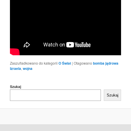
Zaszufladkowano do kategorii
O Świat
|
Otagowano
bomba jądrowa
Izraela
,
wojna
Szukaj
Szukaj