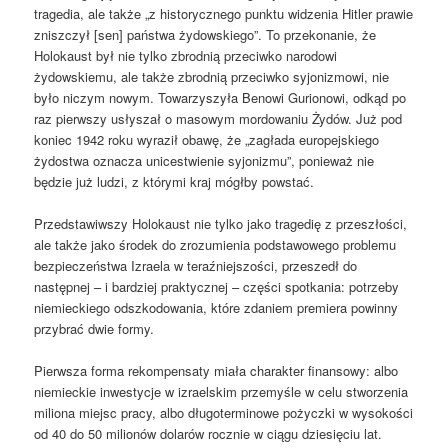
tragedia, ale także „z historycznego punktu widzenia Hitler prawie
zniszczył [sen] państwa żydowskiego”. To przekonanie, że
Holokaust był nie tylko zbrodnią przeciwko narodowi
żydowskiemu, ale także zbrodnią przeciwko syjonizmowi, nie
było niczym nowym. Towarzyszyła Benowi Gurionowi, odkąd po
raz pierwszy usłyszał o masowym mordowaniu Żydów. Już pod
koniec 1942 roku wyraził obawę, że „zagłada europejskiego
żydostwa oznacza unicestwienie syjonizmu”, ponieważ nie
będzie już ludzi, z którymi kraj mógłby powstać.
Przedstawiwszy Holokaust nie tylko jako tragedię z przeszłości,
ale także jako środek do zrozumienia podstawowego problemu
bezpieczeństwa Izraela w teraźniejszości, przeszedł do
następnej – i bardziej praktycznej – części spotkania: potrzeby
niemieckiego odszkodowania, które zdaniem premiera powinny
przybrać dwie formy.
Pierwsza forma rekompensaty miała charakter finansowy: albo
niemieckie inwestycje w izraelskim przemyśle w celu stworzenia
miliona miejsc pracy, albo długoterminowe pożyczki w wysokości
od 40 do 50 milionów dolarów rocznie w ciągu dziesięciu lat.