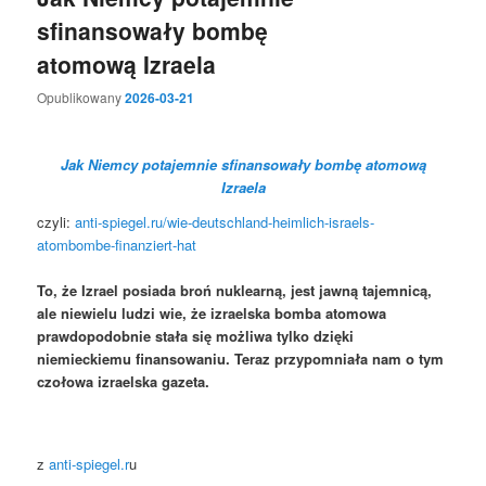
sfinansowały bombę
atomową Izraela
Opublikowany
2026-03-21
Jak Niemcy potajemnie sfinansowały bombę atomową
Izraela
czyli:
anti-spiegel.ru/wie-deutschland-heimlich-israels-
atombombe-finanziert-hat
To, że Izrael posiada broń nuklearną, jest jawną tajemnicą,
ale niewielu ludzi wie, że izraelska bomba atomowa
prawdopodobnie stała się możliwa tylko dzięki
niemieckiemu finansowaniu. Teraz przypomniała nam o tym
czołowa izraelska gazeta.
z
anti-spiegel.r
u