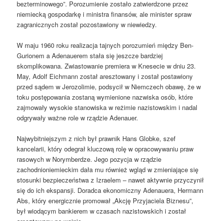
bezterminowego”. Porozumienie zostało zatwierdzone przez
niemiecką gospodarkę i ministra finansów, ale minister spraw
zagranicznych został pozostawiony w niewiedzy.
W maju 1960 roku realizacja tajnych porozumień między Ben-
Gurionem a Adenauerem stała się jeszcze bardziej
skomplikowana. Zwiastowanie premiera w Knesecie w dniu 23.
May, Adolf Eichmann został aresztowany i został postawiony
przed sądem w Jerozolimie, podsycił w Niemczech obawę, że w
toku postępowania zostaną wymienione nazwiska osób, które
zajmowały wysokie stanowiska w reżimie nazistowskim i nadal
odgrywały ważne role w rządzie Adenauer.
Najwybitniejszym z nich był prawnik Hans Globke, szef
kancelarii, który odegrał kluczową rolę w opracowywaniu praw
rasowych w Norymberdze. Jego pozycja w rządzie
zachodnioniemieckim dała mu również wgląd w zmieniające się
stosunki bezpieczeństwa z Izraelem – nawet aktywnie przyczynił
się do ich ekspansji. Doradca ekonomiczny Adenauera, Hermann
Abs, który energicznie promował „Akcję Przyjaciela Biznesu”,
był wiodącym bankierem w czasach nazistowskich i został