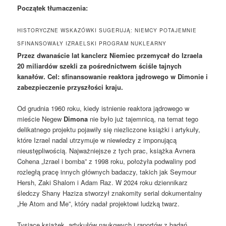
Początek tłumaczenia:
HISTORYCZNE WSKAZÓWKI SUGERUJĄ: NIEMCY POTAJEMNIE
SFINANSOWAŁY IZRAELSKI PROGRAM NUKLEARNY
Przez dwanaście lat kanclerz Niemiec przemycał do Izraela
20 miliardów szekli za pośrednictwem ściśle tajnych
kanałów. Cel: sfinansowanie reaktora jądrowego w Dimonie i
zabezpieczenie przyszłości kraju.
Od grudnia 1960 roku, kiedy istnienie reaktora jądrowego w
mieście Negew
Dimona
nie było już tajemnicą, na temat tego
delikatnego projektu pojawiły się niezliczone książki i artykuły,
które Izrael nadal utrzymuje w niewiedzy z imponującą
nieustępliwością. Najważniejsze z tych prac, książka Avnera
Cohena „Izrael i bomba” z 1998 roku, położyła podwaliny pod
rozległą pracę innych głównych badaczy, takich jak Seymour
Hersh, Zaki Shalom i Adam Raz. W 2024 roku dziennikarz
śledczy Shany Haziza stworzył znakomity serial dokumentalny
„He Atom and Me”, który nadał projektowi ludzką twarz.
Tysiące książek, artykułów naukowych i raportów z badań