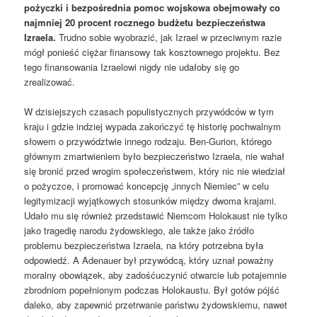
pożyczki i bezpośrednia pomoc wojskowa obejmowały co
najmniej 20 procent rocznego budżetu bezpieczeństwa
Izraela.
Trudno sobie wyobrazić, jak Izrael w przeciwnym razie
mógł ponieść ciężar finansowy tak kosztownego projektu. Bez
tego finansowania Izraelowi nigdy nie udałoby się go
zrealizować.
W dzisiejszych czasach populistycznych przywódców w tym
kraju i gdzie indziej wypada zakończyć tę historię pochwalnym
słowem o przywództwie innego rodzaju. Ben-Gurion, którego
głównym zmartwieniem było bezpieczeństwo Izraela, nie wahał
się bronić przed wrogim społeczeństwem, który nic nie wiedział
o pożyczce, i promować koncepcję „innych Niemiec” w celu
legitymizacji wyjątkowych stosunków między dwoma krajami.
Udało mu się również przedstawić Niemcom Holokaust nie tylko
jako tragedię narodu żydowskiego, ale także jako źródło
problemu bezpieczeństwa Izraela, na który potrzebna była
odpowiedź. A Adenauer był przywódcą, który uznał poważny
moralny obowiązek, aby zadośćuczynić otwarcie lub potajemnie
zbrodniom popełnionym podczas Holokaustu. Był gotów pójść
daleko, aby zapewnić przetrwanie państwu żydowskiemu, nawet