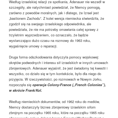
Według izraelskiej relacji ze spotkania, Adenauer nie wszedł w
szczegóły, ale natychmiast powiedział, że Niemcy pomogą,
zarówno z powodów moralnych, jak i dlatego, że Izrael jest
„bastionem Zachodu”. Z kolei wersja niemiecka stwierdziła, że
zgodził się na swojego izraelskiego odpowiednika, ale
powiedziała, że nie ma potrzeby omawiania całej sprawy z
trzyletnim wyprzedzeniem, co oznaczało, że będzie
wystarczająco dużo czasu na rozmowy do 1963 roku,
wygaśnięcie umowy o reparacji.
Druga forma odszkodowania dotyczyła pomocy wojskowej:
okrętów podwodnych i interesu sił izraelskich w innych umowach
zbrojeniowych. Adenauer wyjaśnił, że jest świadomy tej kwestii i
wszystko, co działo się w tym kontekście, było dla niego do
przyjęcia. W rzeczywistości, po rozmowach w Nowym Jorku,
rozpoczęła się
operacja Colony-France („French Colonies”),
w skrócie Frank/Kol.
Według niemieckich dokumentów, od 1962 roku do mediów,
Niemcy dostarczyły biznes zbrojeniowy izraelskim siłom
zbrojnym na początku 1965 roku, które na początku 1965 roku