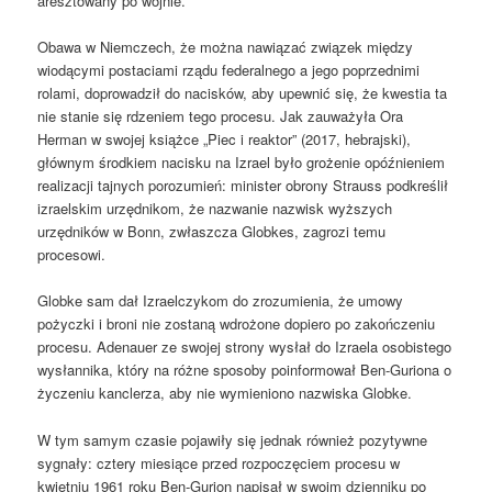
aresztowany po wojnie.
Obawa w Niemczech, że można nawiązać związek między
wiodącymi postaciami rządu federalnego a jego poprzednimi
rolami, doprowadził do nacisków, aby upewnić się, że kwestia ta
nie stanie się rdzeniem tego procesu. Jak zauważyła Ora
Herman w swojej książce „Piec i reaktor” (2017, hebrajski),
głównym środkiem nacisku na Izrael było grożenie opóźnieniem
realizacji tajnych porozumień: minister obrony Strauss podkreślił
izraelskim urzędnikom, że nazwanie nazwisk wyższych
urzędników w Bonn, zwłaszcza Globkes, zagrozi temu
procesowi.
Globke sam dał Izraelczykom do zrozumienia, że umowy
pożyczki i broni nie zostaną wdrożone dopiero po zakończeniu
procesu. Adenauer ze swojej strony wysłał do Izraela osobistego
wysłannika, który na różne sposoby poinformował Ben-Guriona o
życzeniu kanclerza, aby nie wymieniono nazwiska Globke.
W tym samym czasie pojawiły się jednak również pozytywne
sygnały: cztery miesiące przed rozpoczęciem procesu w
kwietniu 1961 roku Ben-Gurion napisał w swoim dzienniku po