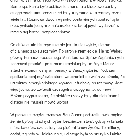
Samo spotkanie było publicznie znane, ale kluczowe punkty
osiągniętych tam porozumień były trzymane w tajemnicy przez
wiele lat. Rozmowa dwóch wysoko postawionych postaci była
rzeczywiście jednym z najbardziej kształtujących wydarzeń w
izraelskiej historii bezpieczeństwa.
Co dziwne, ale historycznie nie jest to niezwykłe, nie ma
oficjalnego zapisu rozmów. Po stronie niemieckiej Heinz Weber,
główny tłumacz Federalnego Ministerstwa Spraw Zagranicznych,
zachował protokół, po stronie izraelskiej był to Arye Manor,
attaché ekonomiczny ambasady w Waszyngtonie. Podczas
spotkania obaj mężowie stanu wspomnieli o swoim założeniu, że
urzędnicy amerykańskiego wywiadu słuchają ich rozmowy. Jest
więc jasne, że zwracali szczególną uwagę na to, co mówili.
Można przypuszczać, że niektóre rzeczy były dla nich jasne i
dlatego nie musieli mówić wprost.
W pierwszej części rozmowy Ben-Gurion podkreślił swój pogląd,
że nie byłoby „żadnych pytań bezpieczeństwa”, gdyby w Izraelu
mieszkało jeszcze cztery lub pięć milionów Żydów. Te miliony,
dodał, zginęły w Holokauście, i dlatego była to nie tylko ludzka