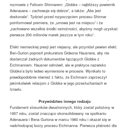
rozmowie z Felixem Shinnarem: „Globke – najbliższy powiernik
Adenauera – zachowuje się dobrze”, a także: „Abs jest
doskonale”. Tydzień przed rozpoczęciem procesu Shinnar
poinformował premiera, że „umowa jest na miejscu” i że
„zachowano wszelkie środki ostrożności, abyśmy mogli uzyskać
pierwsze 200 milionów marek jeszcze w tym roku”.
Efekt niemieckiej presji jest niejasny, ale przyniósł pewien efekt.
Ben-Gurion poprosił prokuratora Gideona Hausnera, aby nie
dostarczał żadnych dokumentów łączących Globke z
Eichmannem. Hausner odmówił, ale w praktyce nazwisko
Globke’a było ledwo wymienione w procesie. Wynikało to
prawdopodobnie również z faktu, że Eichmann zaprzeczył
jakimkolwiek relacjom z Globke w jego przesłuchaniach w
Izraelu.
Przywództwo innego rodzaju
Fundament stosunków dwustronnych, który został położony w
1957 roku, został znacząco skonsolidowany na spotkaniu
Adenauera i Bena Guriona w marcu 1960 roku i okazał się w
nadchodzącej burzy procesu Eichmanna. Pierwsza płatność dla