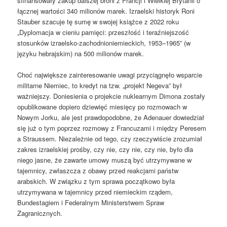
sfinansowały zakup dalszej broni z Francji i Wielkiej Brytanii o
łącznej wartości 340 milionów marek. Izraelski historyk Roni
Stauber szacuje tę sumę w swojej książce z 2022 roku
„Dyplomacja w cieniu pamięci: przeszłość i teraźniejszość
stosunków izraelsko-zachodnioniemieckich, 1953–1965” (w
języku hebrajskim) na 500 milionów marek.
Choć największe zainteresowanie uwagi przyciągnęło wsparcie
militarne Niemiec, to kredyt na tzw. „projekt Negeva” był
ważniejszy. Doniesienia o projekcie nuklearnym Dimona zostały
opublikowane dopiero dziewięć miesięcy po rozmowach w
Nowym Jorku, ale jest prawdopodobne, że Adenauer dowiedział
się już o tym poprzez rozmowy z Francuzami i między Peresem
a Straussem. Niezależnie od tego, czy rzeczywiście zrozumiał
zakres izraelskiej prośby, czy nie, czy nie, czy nie, było dla
niego jasne, że zawarte umowy muszą być utrzymywane w
tajemnicy, zwłaszcza z obawy przed reakcjami państw
arabskich. W związku z tym sprawa początkowo była
utrzymywana w tajemnicy przed niemieckim rządem,
Bundestagiem i Federalnym Ministerstwem Spraw
Zagranicznych.