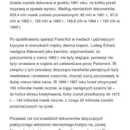
Izraela została dokonana w grudniu 1961 roku, na krótko przed
rozprawą w sprawie wyroku. Według niemieckich dokumentów,
629,4 mln marek zostało przeniesionych: 82 mln w 1961 r., 97,6
mln w 1962 r., 150 mln w 1963 r., 149,8 mln w 1964 r. i 150 mln w
1965 r.
Po opublikowaniu operacji Frank/Kol w mediach i późniejszym
kryzysie w stosunkach między dwoma krajami, Ludwig Erhard,
następca Adenauera jako kanclerz, argumentował, że
porozumienia z marca 1960 r. nie były wiążące, ponieważ nie
były omawiane w rządzie ani zatwierdzane przez Parlament. W
związku z tym procedury dotyczące transferów pieniężnych były
rewidowane i omawiane corocznie, chociaż sumy pozostawały w
dużej mierze takie same. W 1966 i 1967 roku Izrael otrzymywał
160 milionów marek rocznie, w ciągu następnych sześciu lat –
do końca okresu kredytowania, który został przedłużony do 1973
r. – 140 milionów marek rocznie, z czego 20 milionów zostało
przeznaczonych na rynek.
Ponieważ nie ma izraelskich dokumentów dotyczących
praktycznego wdrożenia niemieckiego kredytu na „rozwój