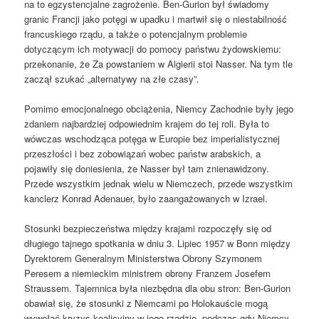
na to egzystencjalne zagrożenie. Ben-Gurion był świadomy
granic Francji jako potęgi w upadku i martwił się o niestabilność
francuskiego rządu, a także o potencjalnym problemie
dotyczącym ich motywacji do pomocy państwu żydowskiemu:
przekonanie, że Za powstaniem w Algierii stoi Nasser. Na tym tle
zaczął szukać „alternatywy na złe czasy”.
Pomimo emocjonalnego obciążenia, Niemcy Zachodnie były jego
zdaniem najbardziej odpowiednim krajem do tej roli. Była to
wówczas wschodząca potęga w Europie bez imperialistycznej
przeszłości i bez zobowiązań wobec państw arabskich, a
pojawiły się doniesienia, że Nasser był tam znienawidzony.
Przede wszystkim jednak wielu w Niemczech, przede wszystkim
kanclerz Konrad Adenauer, było zaangażowanych w Izrael.
Stosunki bezpieczeństwa między krajami rozpoczęły się od
długiego tajnego spotkania w dniu 3. Lipiec 1957 w Bonn między
Dyrektorem Generalnym Ministerstwa Obrony Szymonem
Peresem a niemieckim ministrem obrony Franzem Josefem
Straussem. Tajemnica była niezbędna dla obu stron: Ben-Gurion
obawiał się, że stosunki z Niemcami po Holokauście mogą
wywołać kryzys koalicyjny w jego rządzie, podczas gdy Niemcy