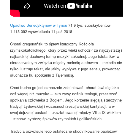
Opactwo Benedyktynów w Tyńcu
71,9 tys. subskrybentów
1 413 092 wyświetlenia 11 paź 2018
Chorał gregoriański to śpiew liturgiczny Kościoła
rzymskokatolickiego, który przez wieki uchodził za najczystszą i
najbardziej duchową formę muzyki sakralnej. Jego istota tkwi w
nierozerwalnym związku między melodią a słowem – melodia nie
tylko ilustruje tekst, ale jakby wypływa z jego sensu, prowadząc
słuchacza ku spotkaniu z Tajemnicą.
Choć trudno go jednoznacznie zdefiniować, chorał jawi się jako
coś więcej niż muzyka – jako żywy nośnik teologii, przestrzeń
spotkania człowieka z Bogiem. Jego korzenie sięgają starożytnej
tradycji żydowskiej i wczesnochrześcijańskiej kantylacji, a w
swej dojrzałej postaci – ukształtowanej między VII a IX wiekiem
– stanowi syntezę śpiewów rzymskich i gallikańskich.
Tradycja przypisuje jego ostateczne skodyfikowanie papieżowi