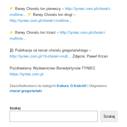
Barwy Chorału ton pierwszy –
http://tyniec.com.pl/choral-i-
multime…
Barwy Chorału ton drugi –
http://tyniec.com.pl/choral-i-multime…
Barwy Chorału ton trzeci –
http://tyniec.com.pl/choral-i-
multime…
Publikacje na temat chorału gregoriańskiego –
http://tyniec.com.pl/15-choral-i-mult…
Zdjęcia: Paweł Krzan
Pozdrawiamy Wydawnictwo Benedyktynów TYNIEC
https://tyniec.com.pl
Zaszufladkowano do kategorii
Kultura
,
O Kościół
|
Otagowano
chorał gregoriański
Szukaj
Szukaj