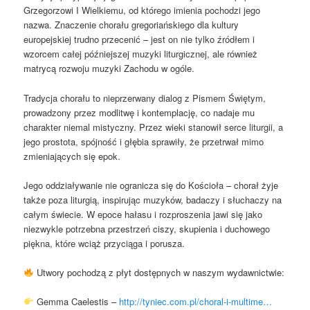
Grzegorzowi I Wielkiemu, od którego imienia pochodzi jego
nazwa. Znaczenie chorału gregoriańskiego dla kultury
europejskiej trudno przecenić – jest on nie tylko źródłem i
wzorcem całej późniejszej muzyki liturgicznej, ale również
matrycą rozwoju muzyki Zachodu w ogóle.
Tradycja chorału to nieprzerwany dialog z Pismem Świętym,
prowadzony przez modlitwę i kontemplację, co nadaje mu
charakter niemal mistyczny. Przez wieki stanowił serce liturgii, a
jego prostota, spójność i głębia sprawiły, że przetrwał mimo
zmieniających się epok.
Jego oddziaływanie nie ogranicza się do Kościoła – chorał żyje
także poza liturgią, inspirując muzyków, badaczy i słuchaczy na
całym świecie. W epoce hałasu i rozproszenia jawi się jako
niezwykle potrzebna przestrzeń ciszy, skupienia i duchowego
piękna, które wciąż przyciąga i porusza.
Utwory pochodzą z płyt dostępnych w naszym wydawnictwie:
Gemma Caelestis –
http://tyniec.com.pl/choral-i-multime…