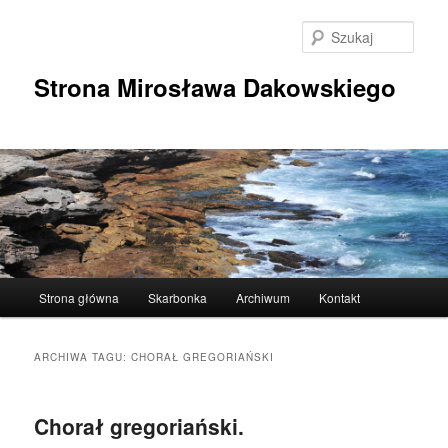
Przeskocz
Przeskocz
do
do
Szuka
tekstu
widgetów
Strona Mirosława Dakowskiego
Główne
Strona główna
Skarbonka
Archiwum
Kontakt
menu
ARCHIWA TAGU:
CHORAŁ GREGORIAŃSKI
Chorał gregoriański.