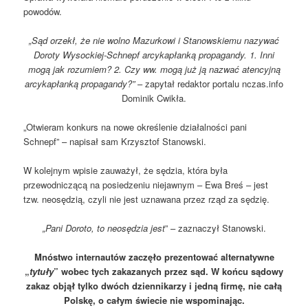
powodów.
„Sąd orzekł, że nie wolno Mazurkowi i Stanowskiemu nazywać
Doroty Wysockiej-Schnepf arcykapłanką propagandy. 1. Inni
mogą jak rozumiem? 2. Czy ww. mogą już ją nazwać atencyjną
arcykapłanką propagandy?”
– zapytał redaktor portalu nczas.info
Dominik Cwikła.
„Otwieram konkurs na nowe określenie działalności pani
Schnepf” – napisał sam Krzysztof Stanowski.
W kolejnym wpisie zauważył, że sędzia, która była
przewodniczącą na posiedzeniu niejawnym – Ewa Breś – jest
tzw. neosędzią, czyli nie jest uznawana przez rząd za sędzię.
„Pani Doroto, to neosędzia jest
” – zaznaczył Stanowski.
Mnóstwo internautów zaczęło prezentować alternatywne
„
tytuły
” wobec tych zakazanych przez sąd. W końcu sądowy
zakaz objął tylko dwóch dziennikarzy i jedną firmę, nie całą
Polskę, o całym świecie nie wspominając.