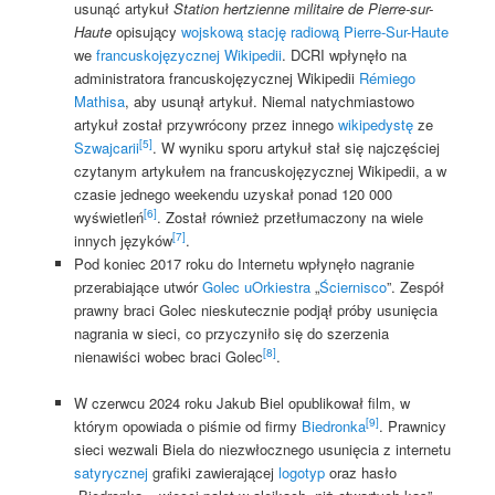
usunąć artykuł
Station hertzienne militaire de Pierre-sur-
Haute
opisujący
wojskową stację radiową Pierre-Sur-Haute
we
francuskojęzycznej Wikipedii
. DCRI wpłynęło na
administratora francuskojęzycznej Wikipedii
Rémiego
Mathisa
, aby usunął artykuł. Niemal natychmiastowo
artykuł został przywrócony przez innego
wikipedystę
ze
[5]
Szwajcarii
. W wyniku sporu artykuł stał się najczęściej
czytanym artykułem na francuskojęzycznej Wikipedii, a w
czasie jednego weekendu uzyskał ponad 120 000
[6]
wyświetleń
. Został również przetłumaczony na wiele
[7]
innych języków
.
Pod koniec 2017 roku do Internetu wpłynęło nagranie
przerabiające utwór
Golec uOrkiestra
„
Ściernisco
”. Zespół
prawny braci Golec nieskutecznie podjął próby usunięcia
nagrania w sieci, co przyczyniło się do szerzenia
[8]
nienawiści wobec braci Golec
.
W czerwcu 2024 roku Jakub Biel opublikował film, w
[9]
którym opowiada o piśmie od firmy
Biedronka
. Prawnicy
sieci wezwali Biela do niezwłocznego usunięcia z internetu
satyrycznej
grafiki zawierającej
logotyp
oraz hasło