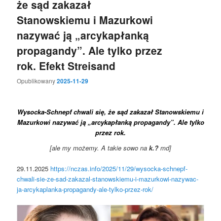
że sąd zakazał
Stanowskiemu i Mazurkowi
nazywać ją „arcykapłanką
propagandy”. Ale tylko przez
rok. Efekt Streisand
Opublikowany
2025-11-29
Wysocka-Schnepf chwali się, że sąd zakazał Stanowskiemu i
Mazurkowi nazywać ją „arcykapłanką propagandy”. Ale tylko
przez rok.
[ale my możemy. A takie sowo na
k.?
md]
29.11.2025
https://nczas.info/2025/11/29/wysocka-schnepf-
chwali-sie-ze-sad-zakazal-stanowskiemu-i-mazurkowi-nazywac-
ja-arcykaplanka-propagandy-ale-tylko-przez-rok/