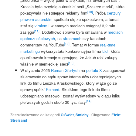
„Biedronka – więcej palet w alejkach, niż otwartych kas”.
Kreacja była częścią autorskiej serii „Szczere marki”, która
[10]
pokazywała nieistniejące reklamy firm
. Próba
cenzury
prawem autorskim
spotkała się ze sprzeciwem, a temat
stał się
viralem
i w samych mediach osiągnął 3,2 mln
[11]
zasięgu
. Dodatkowo sprawa była omawiana w
mediach
społecznościowych
, na
streamach
czy kanałach
[12]
commentary na YouTube
. Temat w formie
real-time
marketingu
wykorzystała konkurencyjna firma
Lidl
, która
opublikowała kreację sugerującą, że Jakub robi zakupy
[13]
właśnie w niemieckiej sieci
.
W styczniu 2025
Roman Giertych
na
portalu X
zasugerował
skierowanie do sądu spraw internautów udostępniających
link do filmu Leszka Kraskowskiego, który wiąże go ze
sprawą spółki
Polnord
. Skutkiem tego link do filmu
udostępniano masowo i został wyświetlony w ciągu kilku
[14]
pierwszych godzin około 30 tys. razy
.
Zaszufladkowano do kategorii
O Świat
,
Śmichy
|
Otagowano
Efekt
Streisand