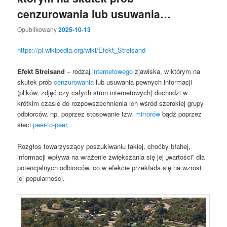
cenzurowania lub usuwania…
Opublikowany
2025-10-13
https://pl.wikipedia.org/wiki/Efekt_Streisand
Efekt Streisand
– rodzaj
internetowego
zjawiska, w którym na
skutek prób
cenzurowania
lub usuwania pewnych informacji
(plików, zdjęć czy całych stron internetowych) dochodzi w
krótkim czasie do rozpowszechnienia ich wśród szerokiej grupy
odbiorców, np. poprzez stosowanie tzw.
mirrorów
bądź poprzez
sieci
peer-to-peer
.
Rozgłos towarzyszący poszukiwaniu takiej, choćby błahej,
informacji wpływa na wrażenie zwiększania się jej „wartości” dla
potencjalnych odbiorców, co w efekcie przekłada się na wzrost
jej popularności.