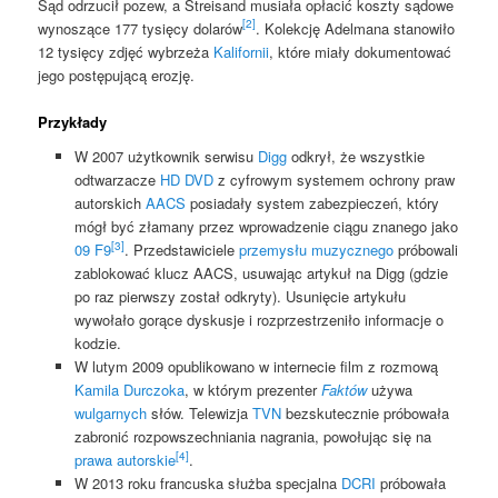
Sąd odrzucił pozew, a Streisand musiała opłacić koszty sądowe
[2]
wynoszące 177 tysięcy dolarów
. Kolekcję Adelmana stanowiło
12 tysięcy zdjęć wybrzeża
Kalifornii
, które miały dokumentować
jego postępującą erozję.
Przykłady
W 2007 użytkownik serwisu
Digg
odkrył, że wszystkie
odtwarzacze
HD DVD
z cyfrowym systemem ochrony praw
autorskich
AACS
posiadały system zabezpieczeń, który
mógł być złamany przez wprowadzenie ciągu znanego jako
[3]
09 F9
. Przedstawiciele
przemysłu muzycznego
próbowali
zablokować klucz AACS, usuwając artykuł na Digg (gdzie
po raz pierwszy został odkryty). Usunięcie artykułu
wywołało gorące dyskusje i rozprzestrzeniło informacje o
kodzie.
W lutym 2009 opublikowano w internecie film z rozmową
Kamila Durczoka
, w którym prezenter
Faktów
używa
wulgarnych
słów. Telewizja
TVN
bezskutecznie próbowała
zabronić rozpowszechniania nagrania, powołując się na
[4]
prawa autorskie
.
W 2013 roku francuska służba specjalna
DCRI
próbowała