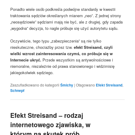
Ponadto wiele osób podkreśla podwójne standardy w kwestii
traktowania sędziów określanych mianem „neo”. Z jednej strony
„neosędziowie” sędziami mają nie być, ale z drugiej, gdy zapada
„wygodna” decyzja, to nagle próbuje się użyć autorytetu sądu.
Oczywiście, tego typu „zabezpieczenia” są nie tylko
nieskuteczne, chociażby przez tzw.
efekt Streisand, czyli
wielki wzrost zainteresowania czymś, co próbuje się w
Internecie ukryć.
Przede wszystkim są antywolnościowe i
niemoralne, niezależnie od prawa stanowionego i widzimisię
jakiegokolwiek sędziego.
Zaszufladkowano do kategorii
Śmichy
|
Otagowano
Efekt Streisand
,
Schnepf
Efekt Streisand – rodzaj
internetowego zjawiska, w
którym na skutek prób