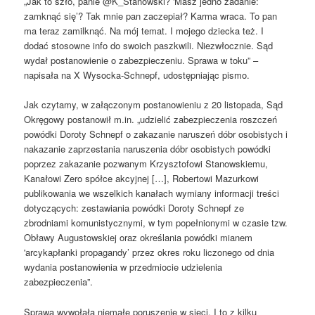
„Jak to szło, panie @K_Stanowski? 'Masz jedno zadanie:
zamknąć się’? Tak mnie pan zaczepiał? Karma wraca. To pan
ma teraz zamilknąć. Na mój temat. I mojego dziecka też. I
dodać stosowne info do swoich paszkwili. Niezwłocznie. Sąd
wydał postanowienie o zabezpieczeniu. Sprawa w toku” –
napisała na X Wysocka-Schnepf, udostępniając pismo.
Jak czytamy, w załączonym postanowieniu z 20 listopada, Sąd
Okręgowy postanowił m.in. „udzielić zabezpieczenia roszczeń
powódki Doroty Schnepf o zakazanie naruszeń dóbr osobistych i
nakazanie zaprzestania naruszenia dóbr osobistych powódki
poprzez zakazanie pozwanym Krzysztofowi Stanowskiemu,
Kanałowi Zero spółce akcyjnej […], Robertowi Mazurkowi
publikowania we wszelkich kanałach wymiany informacji treści
dotyczących: zestawiania powódki Doroty Schnepf ze
zbrodniami komunistycznymi, w tym popełnionymi w czasie tzw.
Obławy Augustowskiej oraz określania powódki mianem
'arcykapłanki propagandy’ przez okres roku liczonego od dnia
wydania postanowienia w przedmiocie udzielenia
zabezpieczenia”.
Sprawa wywołała niemałe poruszenie w sieci. I to z kilku