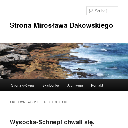
Przeskocz
Przeskocz
do
do
Szuka
tekstu
widgetów
Strona Mirosława Dakowskiego
Główne
Strona główna
Skarbonka
Archiwum
Kontakt
menu
ARCHIWA TAGU:
EFEKT STREISAND
Wysocka-Schnepf chwali się,