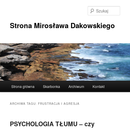
Przeskocz
Przeskocz
do
do
Szuka
tekstu
widgetów
Strona Mirosława Dakowskiego
Główne
Strona główna
Skarbonka
Archiwum
Kontakt
menu
ARCHIWA TAGU:
FRUSTRACJA I AGRESJA
PSYCHOLOGIA TŁUMU – czy