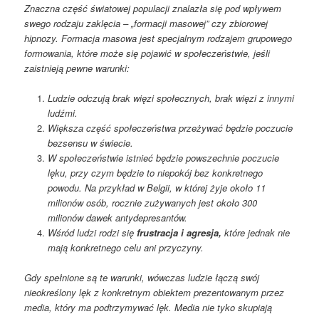
Znaczna część światowej populacji znalazła się pod wpływem
swego rodzaju zaklęcia – „formacji masowej” czy zbiorowej
hipnozy. Formacja masowa jest specjalnym rodzajem grupowego
formowania, które może się pojawić w społeczeństwie, jeśli
zaistnieją pewne warunki:
Ludzie odczują brak więzi społecznych, brak więzi z innymi
ludźmi.
Większa część społeczeństwa przeżywać będzie poczucie
bezsensu w świecie.
W społeczeństwie istnieć będzie powszechnie poczucie
lęku, przy czym będzie to niepokój bez konkretnego
powodu. Na przykład w Belgii, w której żyje około 11
milionów osób, rocznie zużywanych jest około 300
milionów dawek antydepresantów.
Wśród ludzi rodzi się
frustracja i agresja,
które jednak nie
mają konkretnego celu ani przyczyny.
Gdy spełnione są te warunki, wówczas ludzie łączą swój
nieokreślony lęk z konkretnym obiektem prezentowanym przez
media, który ma podtrzymywać lęk. Media nie tyko skupiają