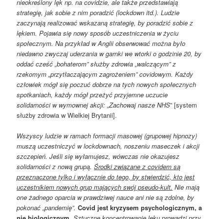
nieokreślony lęk np. na covidzie, ale także przedstawiają
strategię, jak sobie z nim poradzić (lockdown itd.). Ludzie
zaczynają realizować wskazaną strategię, by poradzić sobie z
lękiem. Pojawia się nowy sposób uczestniczenia w życiu
społecznym. Na przykład w Anglii obserwować można było
niedawno zwyczaj uderzania w garnki we wtorki o godzinie 20, by
oddać cześć „bohaterom” służby zdrowia „walczącym” z
rzekomym „przytłaczającym zagrożeniem” covidowym. Każdy
człowiek mógł się poczuć dobrze na tych nowych społecznych
spotkaniach, każdy mógł przeżyć przyjemne uczucie
solidarności w wymownej akcji: „Zachowaj nasze NHS
” [system
służby zdrowia w Wielkiej Brytanii].
Wszyscy ludzie w ramach formacji masowej (grupowej hipnozy)
muszą uczestniczyć w lockdownach, noszeniu maseczek i akcji
szczepień. Jeśli się wyłamujesz, wówczas nie okazujesz
solidarności z nową grupą.
Środki związane z covidem są
przeznaczone tylko i wyłącznie do tego, by stwierdzić, kto jest
uczestnikiem nowych grup mających swój pseudo-kult.
Nie mają
one żadnego oparcia w prawdziwej nauce ani nie są zdolne, by
pokonać „pandemię”.
Covid jest kryzysem psychologicznym, a
nie biologicznym.
Sztuczne koncentrowanie lęku prowadzi przy