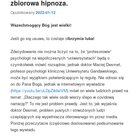
zbiorowa hipnoza.
Opublikowany
2022-01-12
Wszechmogący Bóg jest wielki!
Jeśli go się usuwa, to zostaje ol
brzymia luka!
Zdecydowanie nie można liczyć na to, że “profesorowie”
psychologii na współczesnych “uniwersytetach” będą o
czymkolwiek mówić rozsądnie, jednak doktor Maciej Desmet,
profesor psychologii klinicznej Uniwersytetu Gandawskiego,
może być wyjątkiem potwierdzającym tę regułę. Nie odnosi się
on do Pana Boga, jednak w internetowym wywiadzie
(
https://youtu.be/uLDpZ8daIVM
) mówi on wiele ludzkich prawd na
temat: „Dlaczego tak wiele osób wierzy ślepo w covidową
narrację?” To nie jest problem prawdy. Jest to, jak wyjaśnia
doktor Desmet, problem pustych i strwożonych ludzi
czepiających się wypełniacza oferowanego im przez media.
Poniżej przeczytacie (częściowo dostosowane) podsumowanie
tego wywiadu.