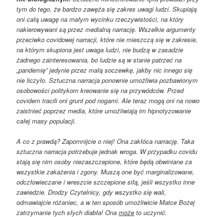
tym do tego, że bardzo zawęża się zakres uwagi ludzi. Skupiają
oni całą uwagę na małym wycinku rzeczywistości, na który
nakierowywani są przez medialną narrację. Wszelkie argumenty
przeciwko covidowej narracji, które nie mieszczą się w zakresie,
na którym skupiona jest uwaga ludzi, nie budzą w zasadzie
żadnego zainteresowania, bo ludzie są w stanie patrzeć na
„pandemię” jedynie przez małą soczewkę, jakby nic innego się
nie liczyło. Sztuczna narracja ponownie umożliwia pozbawionym
osobowości politykom kreowanie się na przywódców. Przed
covidem tracili oni grunt pod nogami. Ale teraz mogą oni na nowo
zaistnieć poprzez media, które umożliwiają im hipnotyzowanie
całej masy populacji.
A co z prawdą? Zapomnijcie o niej! Ona zakłóca narrację. Taka
sztuczna narracja potrzebuje jednak wroga. W przypadku covidu
stają się nim osoby niezaszczepione, które będą obwiniane za
wszystkie zakażenia i zgony. Muszą one być marginalizowane,
odczłowieczane i wreszcie szczepione siłą, jeśli wszystko inne
zawiedzie. Drodzy Czytelnicy, gdy wszystko się wali,
odmawiajcie różaniec, a w ten sposób umożliwicie Matce Bożej
zatrzymanie tych słych diabła! Ona
może
to uczynić.