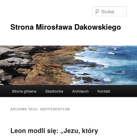
Przeskocz
Przeskocz
do
do
Szuka
tekstu
widgetów
Strona Mirosława Dakowskiego
Główne
Strona główna
Skarbonka
Archiwum
Kontakt
menu
ARCHIWA TAGU:
INDYFERENTYZM
Leon modli się: „Jezu, który