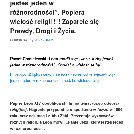
jesteś jeden w
różnorodności”. Popiera
wielość religii !!! Zaparcie się
Prawdy, Drogi i Życia.
Opublikowany
2025-10-06
Paweł Chmielewski:
Leon modli się: „Jezu, który jesteś
jeden w różnorodności”. Chodzi o wielość religii
https://pch24.pl/pawel-chmielewski-leon-modli-sie-jezu-ktory-
jestes-jeden-w-roznorodnosci-chodzi-o-wielosc-religii
Papież Leon XIV opublikował film na temat
różnorodności
religijnej.
Nagranie przypomina o spotkaniu w Asyżu w 1986
roku oraz deklaracji z Abu Zabi. Prezentuje wyznawców
różnych religii, a Leon mówi: „Panie Jezu, który jesteś jeden
w różnorodności”.