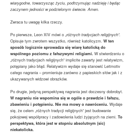
wiarygodne, towarzysząc życiu, podtrzymując nadzieję i będąc
zaczynem jedności w podzielonym świecie. Amen.
Zwraca tu uwagę kilka rzeczy.
Po pierwsze, Leon XIV mówi o „
różnych tradycjach religijnych”.
Opisuje tym zwrotem wszystko, również katolicyzm.
W ten
sposób logicznie sprowadza się wiarę katolicką do
wspólnego poziomu z fałszywymi religiami.
W stwierdzeniu o
„różnych tradycjach religijnych” implicite zawarty jest relatywizm,
potępiany jako błąd. Relatywizm wydaje się stanowić Leitmotiv
całego nagrania – promieniuje zarówno z papieskich słów jak i z
ukazywanych widzowi obrazków.
Po drugie, jedyną perspektywą nagrania jest doczesny dobrobyt.
W nagraniu nie wspomina się w ogóle o prawdzie i fałszu,
zbawieniu i potępieniu. Nie ma mowy o nawróceniu.
Wydaje
się, że celem „różnych tradycji religijnych” jest budowanie
pokojowej współpracy i zadowolenia ludzi żyjących na ziemi.
To
perspektywa, która jest w stopniu absolutnym (sic)
niekatolicka.