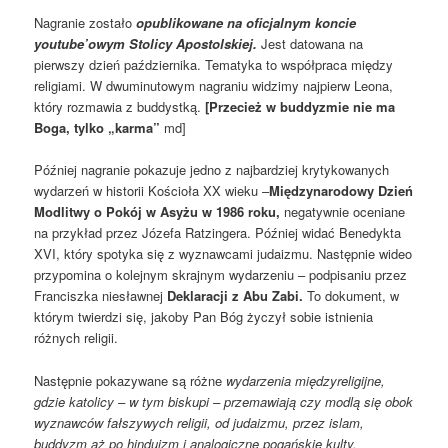
Nagranie zostało
opublikowane na oficjalnym koncie
youtube’owym Stolicy Apostolskiej.
Jest datowana na
pierwszy dzień października. Tematyka to współpraca między
religiami. W dwuminutowym nagraniu widzimy najpierw Leona,
który rozmawia z buddystką.
[Przecież w buddyzmie nie ma
Boga, tylko „karma”
md]
Później nagranie pokazuje jedno z najbardziej krytykowanych
wydarzeń w historii Kościoła XX wieku –
Międzynarodowy Dzień
Modlitwy o Pokój w Asyżu w 1986 roku,
negatywnie oceniane
na przykład przez Józefa Ratzingera. Później widać Benedykta
XVI, który spotyka się z wyznawcami judaizmu. Następnie wideo
przypomina o kolejnym skrajnym wydarzeniu – podpisaniu przez
Franciszka niesławnej
Deklaracji z Abu Zabi.
To dokument, w
którym twierdzi się, jakoby Pan Bóg życzył sobie istnienia
różnych religii.
Następnie pokazywane są różne
wydarzenia międzyreligijne,
gdzie katolicy – w tym biskupi – przemawiają czy modlą się obok
wyznawców fałszywych religii, od judaizmu, przez islam,
buddyzm aż po hinduizm i analogiczne pogańskie kulty.