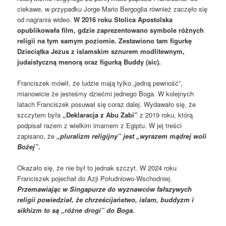
ciekawe, w przypadku Jorge Mario Bergoglia również zaczęło się
od nagrania wideo.
W 2016 roku Stolica Apostolska
opublikowała film, gdzie zaprezentowano symbole różnych
religii na tym samym poziomie. Zestawiono tam figurkę
Dzieciątka Jezus z islamskim sznurem modlitewnym,
judaistyczną menorą oraz figurką Buddy (sic).
Franciszek mówił, że ludzie mają tylko „jedną pewność”,
mianowicie że jesteśmy dziećmi jednego Boga. W kolejnych
latach Franciszek posuwał się coraz dalej. Wydawało się, że
szczytem była
„Deklaracja z Abu Zabi”
z 2019 roku, którą
podpisał razem z wielkim imamem z Egiptu. W jej treści
zapisano, że
„pluralizm religijny” jest „wyrazem mądrej woli
Bożej”.
Okazało się, że nie był to jednak szczyt. W 2024 roku
Franciszek pojechał do Azji Południowo-Wschodniej.
Przemawiając w Singapurze do wyznawców fałszywych
religii powiedział, że chrześcijaństwo, islam, buddyzm i
sikhizm to są „różne drogi” do Boga.