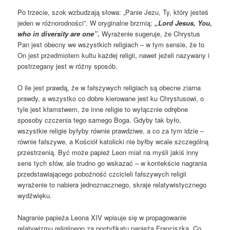
Po trzecie, szok wzbudzają słowa: „Panie Jezu, Ty, który jesteś
jeden w różnorodności”. W oryginalne brzmią:
„Lord Jesus, You,
who in diversity are one”.
Wyrażenie sugeruje, że Chrystus
Pan jest obecny we wszystkich religiach – w tym sensie, że to
On jest przedmiotem kultu każdej religii, nawet jeżeli nazywany i
postrzegany jest w różny sposób.
O ile jest prawdą, że w fałszywych religiach są obecne ziarna
prawdy, a wszystko co dobre kierowane jest ku Chrystusowi, o
tyle jest kłamstwem, że inne religie to wyłącznie odrębne
sposoby czczenia tego samego Boga. Gdyby tak było,
wszystkie religie byłyby równie prawdziwe, a co za tym idzie –
równie fałszywe, a Kościół katolicki nie byłby wcale szczególną
przestrzenią. Być może papież Leon miał na myśli jakiś inny
sens tych słów, ale trudno go wskazać – w kontekście nagrania
przedstawiającego pobożność czcicieli fałszywych religii
wyrażenie to nabiera jednoznacznego, skraje relatywistycznego
wydźwięku.
Nagranie papieża Leona XIV wpisuje się w propagowanie
relatywizmu religijnego za pontyfikatu papieża Franciszka. Co