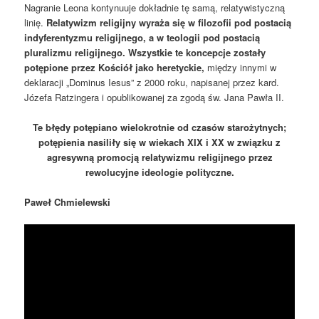
Nagranie Leona kontynuuje dokładnie tę samą, relatywistyczną
linię.
Relatywizm religijny wyraża się w filozofii pod postacią
indyferentyzmu religijnego, a w teologii pod postacią
pluralizmu religijnego. Wszystkie te koncepcje zostały
potępione przez Kościół jako heretyckie,
między innymi w
deklaracji „Dominus Iesus” z 2000 roku, napisanej przez kard.
Józefa Ratzingera i opublikowanej za zgodą św. Jana Pawła II.
Te błędy potępiano wielokrotnie od czasów starożytnych;
potępienia nasiliły się w wiekach XIX i XX w związku z
agresywną promocją relatywizmu religijnego przez
rewolucyjne ideologie polityczne.
Paweł Chmielewski