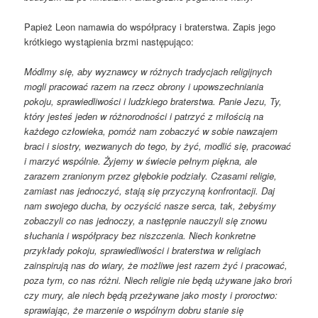
Papież Leon namawia do współpracy i braterstwa. Zapis jego
krótkiego wystąpienia brzmi następująco:
Módlmy się, aby wyznawcy w różnych tradycjach religijnych
mogli pracować razem na rzecz obrony i upowszechniania
pokoju, sprawiedliwości i ludzkiego braterstwa. Panie Jezu, Ty,
który jesteś jeden w różnorodności i patrzyć z miłością na
każdego człowieka, pomóż nam zobaczyć w sobie nawzajem
braci i siostry, wezwanych do tego, by żyć, modlić się, pracować
i marzyć wspólnie. Żyjemy w świecie pełnym piękna, ale
zarazem zranionym przez głębokie podziały. Czasami religie,
zamiast nas jednoczyć, stają się przyczyną konfrontacji. Daj
nam swojego ducha, by oczyścić nasze serca, tak, żebyśmy
zobaczyli co nas jednoczy, a następnie nauczyli się znowu
słuchania i współpracy bez niszczenia. Niech konkretne
przykłady pokoju, sprawiedliwości i braterstwa w religiach
zainspirują nas do wiary, że możliwe jest razem żyć i pracować,
poza tym, co nas różni. Niech religie nie będą używane jako broń
czy mury, ale niech będą przeżywane jako mosty i proroctwo:
sprawiając, że marzenie o wspólnym dobru stanie się