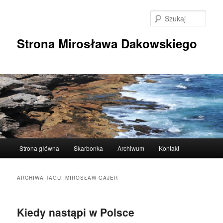
Przeskocz
Przeskocz
do
do
Szuka
tekstu
widgetów
Strona Mirosława Dakowskiego
Główne
Strona główna
Skarbonka
Archiwum
Kontakt
menu
ARCHIWA TAGU:
MIROSŁAW GAJER
Kiedy nastąpi w Polsce