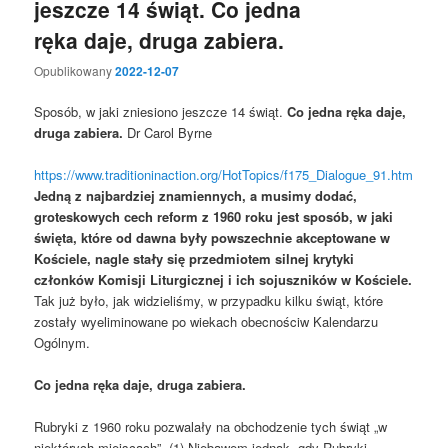
jeszcze 14 świąt. Co jedna
ręka daje, druga zabiera.
Opublikowany
2022-12-07
Sposób, w jaki zniesiono jeszcze 14 świąt.
Co jedna ręka daje,
druga zabiera.
Dr Carol Byrne
https://www.traditioninaction.org/HotTopics/f175_Dialogue_91.htm
Jedną z najbardziej znamiennych, a musimy dodać,
groteskowych cech reform z 1960 roku jest sposób, w jaki
święta, które od dawna były powszechnie akceptowane w
Kościele, nagle stały się przedmiotem silnej krytyki
członków Komisji Liturgicznej i ich sojuszników w Kościele.
Tak już było, jak widzieliśmy, w przypadku kilku świąt, które
zostały wyeliminowane po wiekach obecnościw Kalendarzu
Ogólnym.
Co jedna ręka daje, druga zabiera.
Rubryki z 1960 roku pozwalały na obchodzenie tych świąt „w
niektórych miejscach”. (1) Niebawem jednak, gdy Rubryki