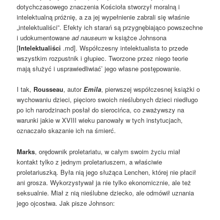
dotychczasowego znaczenia Kościoła stworzył moralną i
intelektualną próżnię, a za jej wypełnienie zabrali się właśnie
„intelektualiści”. Efekty ich starań są przygnębiająco powszechne
i udokumentowane
ad nauseum
w książce Johnsona
[
Intelektualiści
.md]. Współczesny intelektualista to przede
wszystkim rozpustnik i głupiec. Tworzone przez niego teorie
mają służyć i usprawiedliwiać’ jego własne postępowanie.
I tak,
Rousseau
, autor
Emila
, pierwszej współczesnej książki o
wychowaniu dzieci, pięcioro swoich nieślubnych dzieci niedługo
po ich narodzinach posłał do sierocińca, co zważywszy na
warunki jakie w XVIII wieku panowały w tych instytucjach,
oznaczało skazanie ich na śmierć.
Marks
, orędownik proletariatu, w całym swoim życiu miał
kontakt tylko z jednym proletariuszem, a właściwie
proletariuszką. Była nią jego służąca Lenchen, której nie płacił
ani grosza. Wykorzystywał ja nie tylko ekonomicznie, ale też
seksualnie. Miał z nią nieślubne dziecko, ale odmówił uznania
jego ojcostwa. Jak pisze Johnson: