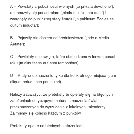
A – Powstały z pobożności wiernych („e privata devotione”),
rozmnożyły się ponad miarę („nimis multiplicata sunt”) i
wtargnęły do publicznej sfery liturgii („in publicum Ecclesiae
cultum inducta”);
B – Pojawiły się dopiero od średniowiecza („inde a Media
Aetate”);
C – Powielały one święta, które obchodzono w innych porach
roku (in aliis festis aut anni temporibus);
D – Miały one znaczenie tylko dla konkretnego miejsca (cum
aliquo tantum loco particulari).
Należy zauważyć, że preteksty te opierały się na błędnych
założeniach dotyczących natury i znaczenia świąt
przeznaczonych do wyrzucenia z lokalnych kalendarzy.
Zajmiemy się kolejno każdym z punktów.
Preteksty oparte na błędnych założeniach