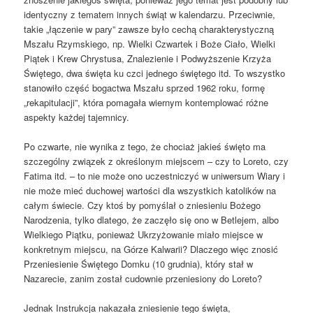
identyczny z tematem innych świąt w kalendarzu. Przeciwnie,
takie „łączenie w pary” zawsze było cechą charakterystyczną
Mszału Rzymskiego, np. Wielki Czwartek i Boże Ciało, Wielki
Piątek i Krew Chrystusa, Znalezienie i Podwyższenie Krzyża
Świętego, dwa święta ku czci jednego świętego itd. To wszystko
stanowiło część bogactwa Mszału sprzed 1962 roku, formę
„rekapitulacji”, która pomagała wiernym kontemplować różne
aspekty każdej tajemnicy.
Po czwarte, nie wynika z tego, że chociaż jakieś święto ma
szczególny związek z określonym miejscem – czy to Loreto, czy
Fatima itd. – to nie może ono uczestniczyć w uniwersum Wiary i
nie może mieć duchowej wartości dla wszystkich katolików na
całym świecie. Czy ktoś by pomyślał o zniesieniu Bożego
Narodzenia, tylko dlatego, że zaczęło się ono w Betlejem, albo
Wielkiego Piątku, ponieważ Ukrzyżowanie miało miejsce w
konkretnym miejscu, na Górze Kalwarii? Dlaczego więc znosić
Przeniesienie Świętego Domku (10 grudnia), który stał w
Nazarecie, zanim został cudownie przeniesiony do Loreto?
Jednak Instrukcja nakazała zniesienie tego święta,