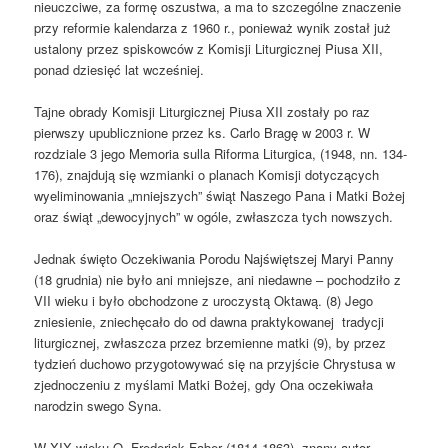
nieuczciwe, za formę oszustwa, a ma to szczególne znaczenie
przy reformie kalendarza z 1960 r., ponieważ wynik został już
ustalony przez spiskowców z Komisji Liturgicznej Piusa XII,
ponad dziesięć lat wcześniej.
Tajne obrady Komisji Liturgicznej Piusa XII zostały po raz
pierwszy upublicznione przez ks. Carlo Bragę w 2003 r. W
rozdziale 3 jego Memoria sulla Riforma Liturgica, (1948, nn. 134-
176), znajdują się wzmianki o planach Komisji dotyczących
wyeliminowania „mniejszych” świąt Naszego Pana i Matki Bożej
oraz świąt „dewocyjnych” w ogóle, zwłaszcza tych nowszych.
Jednak święto Oczekiwania Porodu Najświętszej Maryi Panny
(18 grudnia) nie było ani mniejsze, ani niedawne – pochodziło z
VII wieku i było obchodzone z uroczystą Oktawą. (8) Jego
zniesienie, zniechęcało do od dawna praktykowanej tradycji
liturgicznej, zwłaszcza przez brzemienne matki (9), by przez
tydzień duchowo przygotowywać się na przyjście Chrystusa w
zjednoczeniu z myślami Matki Bożej, gdy Ona oczekiwała
narodzin swego Syna.
W XIX wieku O. Frederick Faber (1814-1863), znany autor