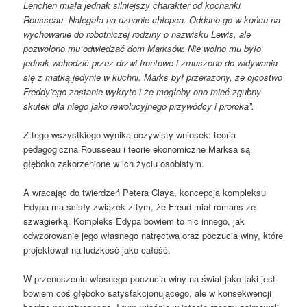
Lenchen miała jednak silniejszy charakter od kochanki
Rousseau. Nalegała na uznanie chłopca. Oddano go w końcu na
wychowanie do robotniczej rodziny o nazwisku Lewis, ale
pozwolono mu odwiedzać dom Marksów. Nie wolno mu było
jednak wchodzić przez drzwi frontowe i zmuszono do widywania
się z matką jedynie w kuchni. Marks był przerażony, że ojcostwo
Freddy’ego zostanie wykryte i
ż
e mogłoby ono mieć zgubny
skutek dla niego jako rewolucyjnego przywódcy i proroka”.
Z tego wszystkiego wynika oczywisty wniosek: teoria
pedagogiczna Rousseau i teorie ekonomiczne Marksa są
głęboko zakorzenione w ich życiu osobistym.
A wracając do twierdzeń Petera Claya, koncepcja kompleksu
Edypa ma ścisły związek z tym, że Freud miał romans ze
szwagierką. Kompleks Edypa bowiem to nic innego, jak
odwzorowanie jego własnego natręctwa oraz poczucia winy, które
projektował na ludzkość jako całość.
W przenoszeniu własnego poczucia winy na świat jako taki jest
bowiem coś głęboko satysfakcjonującego, ale w konsekwencji