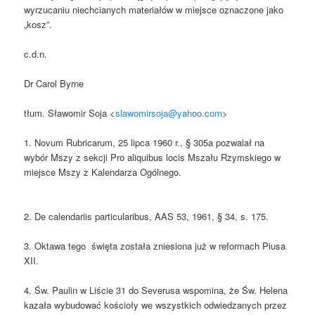
wyrzucaniu niechcianych materiałów w miejsce oznaczone jako
„kosz”.
c.d.n.
Dr Carol Byrne
tłum. Sławomir Soja <
slawomirsoja@yahoo.com
>
1. Novum Rubricarum, 25 lipca 1960 r., § 305a pozwalał na
wybór Mszy z sekcji Pro aliquibus locis Mszału Rzymskiego w
miejsce Mszy z Kalendarza Ogólnego.
2. De calendariis particularibus, AAS 53, 1961, § 34, s. 175.
3. Oktawa tego święta została zniesiona już w reformach Piusa
XII.
4. Św. Paulin w Liście 31 do Severusa wspomina, że Św. Helena
kazała wybudować kościoły we wszystkich odwiedzanych przez