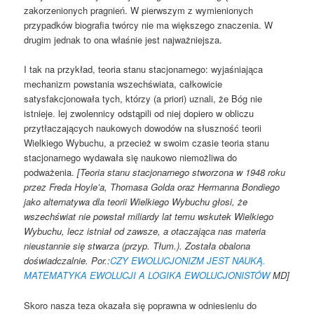
zakorzenionych pragnień. W pierwszym z wymienionych
przypadków biografia twórcy nie ma większego znaczenia. W
drugim jednak to ona właśnie jest najważniejsza.
I tak na przykład, teoria stanu stacjonarnego: wyjaśniająca
mechanizm powstania wszechświata, całkowicie
satysfakcjonowała tych, którzy (a priori) uznali, że Bóg nie
istnieje. lej zwolennicy odstąpili od niej dopiero w obliczu
przytłaczających naukowych dowodów na słuszność teorii
Wielkiego Wybuchu, a przecież w swoim czasie teoria stanu
stacjonarnego wydawała się naukowo niemożliwa do
podważenia.
[Teoria stanu stacjonarnego stworzona w 1948 roku
przez Freda Hoyle’a, Thomasa Golda oraz Hermanna Bondiego
jako alternatywa dla teorii Wielkiego Wybuchu głosi, że
wszechświat nie powstał miliardy lat temu wskutek Wielkiego
Wybuchu, lecz istniał od zawsze, a otaczająca nas materia
nieustannie się stwarza (przyp. Tłum.). Została obalona
doświadczalnie.
Por.:
CZY EWOLUCJONIZM JEST NAUKĄ.
MATEMATYKA EWOLUCJI A LOGIKA EWOLUCJONISTÓW
MD]
Skoro nasza teza okazała się poprawna w odniesieniu do