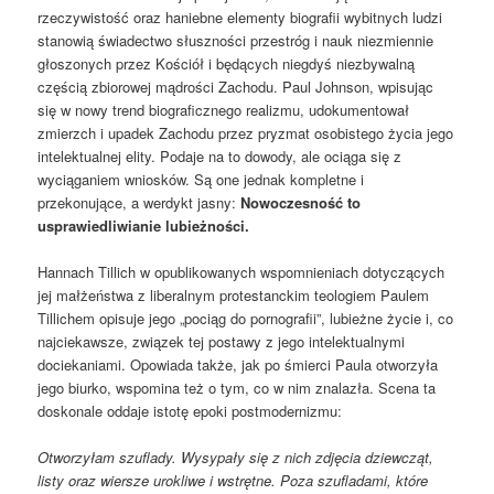
rzeczywistość oraz haniebne elementy biografii wybitnych ludzi
stanowią świadectwo słuszności przestróg i nauk niezmiennie
głoszonych przez Kościół i będących niegdyś niezbywalną
częścią zbiorowej mądrości Zachodu. Paul Johnson, wpisując
się w nowy trend biograficznego realizmu, udokumentował
zmierzch i upadek Zachodu przez pryzmat osobistego życia jego
intelektualnej elity. Podaje na to dowody, ale ociąga się z
wyciąganiem wniosków. Są one jednak kompletne i
przekonujące, a werdykt jasny:
N
owoczesność to
usprawiedliwianie lubieżności.
Hannach Tillich w opublikowanych wspomnieniach dotyczących
jej małżeństwa z liberalnym protestanckim teologiem Paulem
Tillichem opisuje jego „pociąg do pornografii”, lubieżne życie i, co
najciekawsze, związek tej postawy z jego intelektualnymi
dociekaniami. Opowiada także, jak po śmierci Paula otworzyła
jego biurko, wspomina też o tym, co w nim znalazła. Scena ta
doskonale oddaje istotę epoki postmodernizmu:
Otworzyłam szuflady. Wysypały się z nich zdjęcia dziewcząt,
listy oraz wiersze urokliwe i wstrętne. Poza szufladami, które