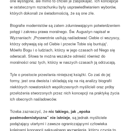
one występne, ale mimo to chcieli je zaspokajać. Ich koncepcje
w ostatecznym rozrachunku były usprawiedliwianiem wyborów,
których dokonali ze świadomością, że są one złe.
Biografie modernistów są zatem zdumiewającym potwierdzeniem
potęgi i zakresu prawa moralnego. Św. Augustyn napisał w
Wyznaniach: „Przewrotnie usiłują naśladować Ciebie ci wszyscy,
którzy odrywają się od Ciebie i przeciw Tobie się buntują”.
Mówiło Bogu i o ludziach, którzy w jego czasach od Niego się
odwracali. Słowa te można wszakże odnieść również do
moralności oraz tych, którzy w naszych czasach ją odrzucają.
Tyle o prostocie przesłania niniejszej książki. Co zaś do jej
formy, jest ona dwoista i składają się na nią analizy biografii
niektórych nowatorskich współczesnych myślicieli oraz próby
przełożenia stworzonych przez nich koncepcji na praktykę życia
ich obecnych naśladowców.
Trzeba zaznaczyć, że
nic takiego, jak „epoka
postmodernistyczna” nie istnieje
, są jednak myśliciele
podążający utartymi i zawsze ograniczającymi człowieka
koleinami koncepcji seksualnego wyzwolenia, którzy czynią to,