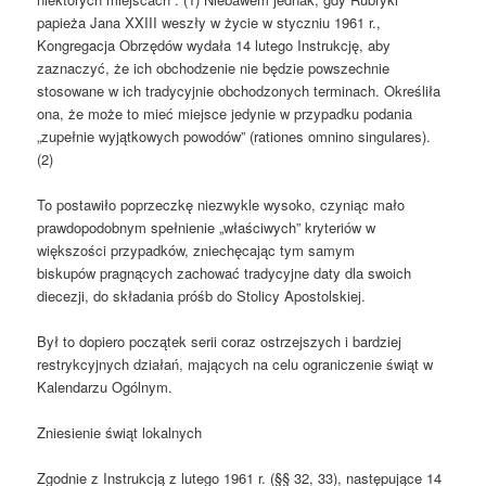
papieża Jana XXIII weszły w życie w styczniu 1961 r.,
Kongregacja Obrzędów wydała 14 lutego Instrukcję, aby
zaznaczyć, że ich obchodzenie nie będzie powszechnie
stosowane w ich tradycyjnie obchodzonych terminach. Określiła
ona, że może to mieć miejsce jedynie w przypadku podania
„zupełnie wyjątkowych powodów” (rationes omnino singulares).
(2)
To postawiło poprzeczkę niezwykle wysoko, czyniąc mało
prawdopodobnym spełnienie „właściwych” kryteriów w
większości przypadków, zniechęcając tym samym
biskupów pragnących zachować tradycyjne daty dla swoich
diecezji, do składania próśb do Stolicy Apostolskiej.
Był to dopiero początek serii coraz ostrzejszych i bardziej
restrykcyjnych działań, mających na celu ograniczenie świąt w
Kalendarzu Ogólnym.
Zniesienie świąt lokalnych
Zgodnie z Instrukcją z lutego 1961 r. (§§ 32, 33), następujące 14