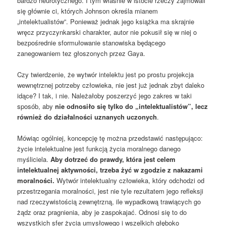
bardzo neurotycznego. I tym właśnie w istocie rzeczy zajmowali
się głównie ci, których Johnson określa mianem
„intelektualistów”. Ponieważ jednak jego książka ma skrajnie
wręcz przyczynkarski charakter, autor nie pokusił się w niej o
bezpośrednie sformułowanie stanowiska będącego
zanegowaniem tez głoszonych przez Gaya.
Czy twierdzenie, że wytwór intelektu jest po prostu projekcja
wewnętrznej potrzeby człowieka, nie jest już jednak zbyt daleko
idące? I tak, i nie. Należałoby poszerzyć jego zakres w taki
sposób, aby
nie odnosiło się tylko do „intelektualistów”, lecz
również do działalności uznanych uczonych
.
Mówiąc ogólniej, koncepcję tę można przedstawić następująco:
życie intelektualne jest funkcją życia moralnego danego
myśliciela.
Aby dotrzeć do prawdy, która jest celem
intelektualnej aktywności, trzeba żyć w zgodzie z nakazami
moralności.
Wytwór intelektualny człowieka, który odchodzi od
przestrzegania moralności, jest nie tyle rezultatem jego refleksji
nad rzeczywistością zewnętrzną, ile wypadkową trawiących go
żądz oraz pragnienia, aby je zaspokajać. Odnosi się to do
wszystkich sfer życia umysłowego i wszelkich głęboko