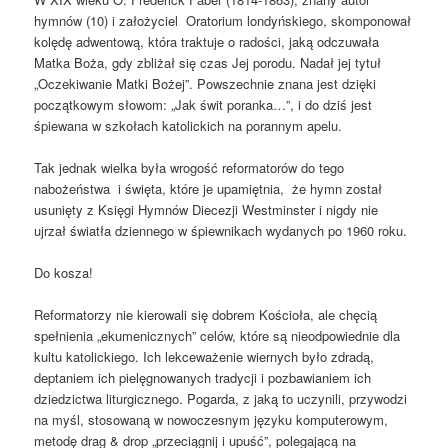
hymnów (10) i założyciel Oratorium londyńskiego, skomponował
kolędę adwentową, która traktuje o radości, jaką odczuwała
Matka Boża, gdy zbliżał się czas Jej porodu. Nadał jej tytuł
„Oczekiwanie Matki Bożej”. Powszechnie znana jest dzięki
początkowym słowom: „Jak świt poranka…”, i do dziś jest
śpiewana w szkołach katolickich na porannym apelu.
Tak jednak wielka była wrogość reformatorów do tego
nabożeństwa i święta, które je upamiętnia, że hymn został
usunięty z Księgi Hymnów Diecezji Westminster i nigdy nie
ujrzał światła dziennego w śpiewnikach wydanych po 1960 roku.
Do kosza!
Reformatorzy nie kierowali się dobrem Kościoła, ale chęcią
spełnienia „ekumenicznych” celów, które są nieodpowiednie dla
kultu katolickiego. Ich lekceważenie wiernych było zdradą,
deptaniem ich pielęgnowanych tradycji i pozbawianiem ich
dziedzictwa liturgicznego. Pogarda, z jaką to uczynili, przywodzi
na myśl, stosowaną w nowoczesnym języku komputerowym,
metodę drag & drop „przeciągnij i upuść”, polegającą na