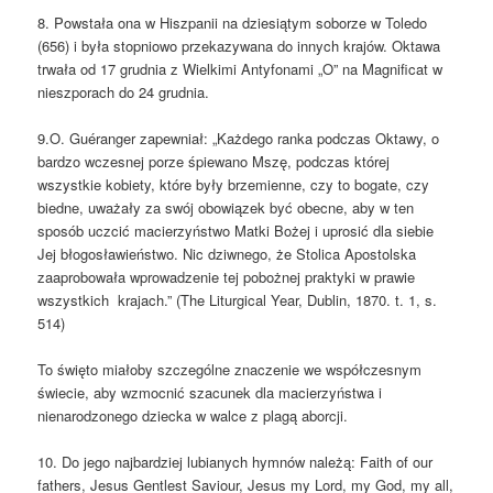
8. Powstała ona w Hiszpanii na dziesiątym soborze w Toledo
(656) i była stopniowo przekazywana do innych krajów. Oktawa
trwała od 17 grudnia z Wielkimi Antyfonami „O” na Magnificat w
nieszporach do 24 grudnia.
9.O. Guéranger zapewniał: „Każdego ranka podczas Oktawy, o
bardzo wczesnej porze śpiewano Mszę, podczas której
wszystkie kobiety, które były brzemienne, czy to bogate, czy
biedne, uważały za swój obowiązek być obecne, aby w ten
sposób uczcić macierzyństwo Matki Bożej i uprosić dla siebie
Jej błogosławieństwo. Nic dziwnego, że Stolica Apostolska
zaaprobowała wprowadzenie tej pobożnej praktyki w prawie
wszystkich krajach.” (The Liturgical Year, Dublin, 1870. t. 1, s.
514)
To święto miałoby szczególne znaczenie we współczesnym
świecie, aby wzmocnić szacunek dla macierzyństwa i
nienarodzonego dziecka w walce z plagą aborcji.
10. Do jego najbardziej lubianych hymnów należą: Faith of our
fathers, Jesus Gentlest Saviour, Jesus my Lord, my God, my all,