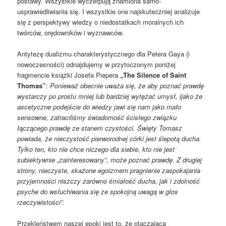
postawy. Wszystkie wyczerpują znamiona samo-
usprawiedliwiania się. I wszystkie one najskuteczniej analizuje
się z perspektywy wiedzy o niedostatkach moralnych ich
twórców, orędowników i wyznawców.
Antytezę dualizmu charakterystycznego dla Petera Gaya (i
nowoczesności) odnajdujemy w przytoczonym poniżej
fragmencie książki Josefa Piepera
„
Th
e Silence of Saint
Thomas”
:
Ponieważ obecnie uważa się, że aby poznać prawdę
wystarczy po prostu mniej lub bardziej wytężać umysł, ijako że
ascetyczne podejście do wiedzy jawi się nam jako mało
sensowne, zatraciliśmy świadomość ścisłego związku
łączącego prawdę ze stanem czystości. Święty Tomasz
powiada, że nieczystość pierworodnej córki jest ślepotą ducha.
Tylko ten, kto nie chce niczego dla siebie, kto nie jest
subiektywnie „zainteresowany”, może poznać prawdę. Z drugiej
strony, nieczyste, skażone egoizmem pragnienie zaspokajania
przyjemności niszczy zarówno śmiałość ducha, jak i zdolność
psyche do wsłuchiwania się ze spokojną uwagą w głos
rzeczywistości”.
Przekleństwem naszej epoki jest to, że otaczająca