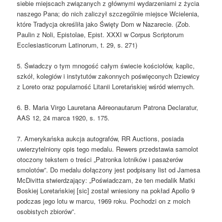
siebie miejscach związanych z głównymi wydarzeniami z życia
naszego Pana; do nich zaliczył szczególnie miejsce Wcielenia,
które Tradycja określiła jako Święty Dom w Nazarecie. (Zob.
Paulin z Noli, Epistolae, Epist. XXXI w Corpus Scriptorum
Ecclesiasticorum Latinorum, t. 29, s. 271)
5. Świadczy o tym mnogość całym świecie kościołów, kaplic,
szkół, kolegiów i instytutów zakonnych poświęconych Dziewicy
z Loreto oraz popularność Litanii Loretańskiej wśród wiernych.
6. B. Maria Virgo Lauretana Aëreonautarum Patrona Declaratur,
AAS 12, 24 marca 1920, s. 175.
7. Amerykańska aukcja autografów, RR Auctions, posiada
uwierzytelniony opis tego medalu. Rewers przedstawia samolot
otoczony tekstem o treści „Patronka lotników i pasażerów
smolotów”. Do medalu dołączony jest podpisany list od Jamesa
McDivitta stwierdzający: „Poświadczam, że ten medalik Matki
Boskiej Loretańskiej [sic] został wniesiony na pokład Apollo 9
podczas jego lotu w marcu, 1969 roku. Pochodzi on z moich
osobistych zbiorów”.