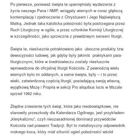
Po pierwsze, ponieważ święta te upamiętniały wydarzenia z
życia naszego Pana i NMP, wciągały wiernych w coraz głębszą
kontemplację i zjednoczenie z Chrystusem i Jego Najświętszą
Matką. Jednak taka katolicka pobożność była postrzegana przez
Ruch Liturgiczny w ogóle, a przez członków Komisji Liturgicznej
w szczególności, jako sprzeczna z prawdziwym sensem liturgii.
Święta te, niesłusznie potraktowano jako uboczne produkty tzw.
dewocyjności ludowej, jak gdyby były jakimiś praktykami para-
liturgicznymi, które w średniowieczu zostały niesłusznie
wprowadzone do oficjalnej liturgii Kościoła. Z pewnością wielu
wiernych było im oddanych, a same święta, były – i to przez
wieki, zatwierdzoną częścią liturgii, posiadającą swoją własną,
wyjątkową Mszę i Propria w sekcji Pro aliquibus locis w Mszale
sprzed 1962 roku.
Zbędne zniesienie tych świąt, które jako nieobowiązkowe, nie
stanowiły przeszkody dla Kalendarza Ogólnego, jest przykładem
„klerykalizmu”, czyli nieuzasadnionej dominacji przywódców
Kościoła nad prawami Tradycji. Był to metaforyczny odpowiednik
mokrego koca, który miał stłumić ogień pobożności wśród