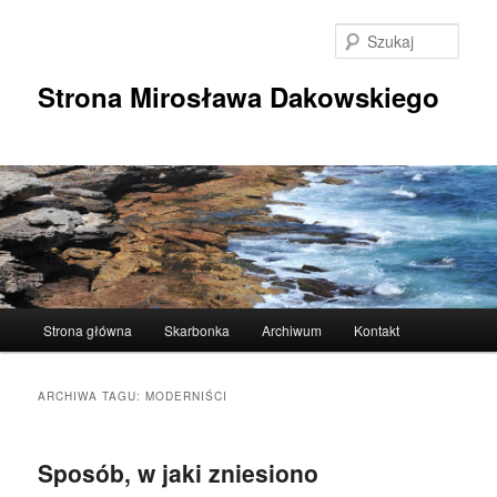
Przeskocz
Przeskocz
do
do
Szuka
tekstu
widgetów
Strona Mirosława Dakowskiego
Główne
Strona główna
Skarbonka
Archiwum
Kontakt
menu
ARCHIWA TAGU:
MODERNIŚCI
Sposób, w jaki zniesiono