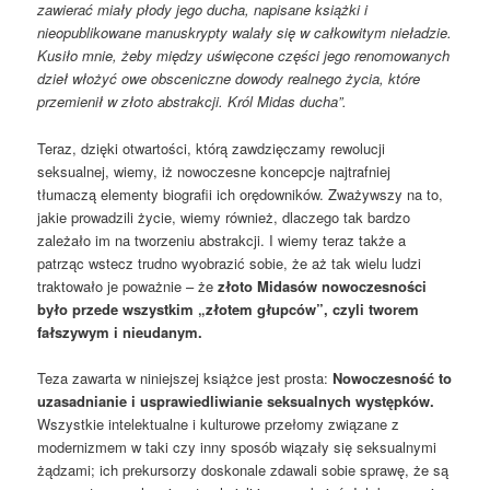
zawierać miały płody jego ducha, napisane książki i
nieopublikowane manuskrypty walały się w całkowitym nieładzie.
Kusiło mnie, żeby między uświęcone części jego renomowanych
dzieł włożyć owe obsceniczne dowody realnego życia, które
przemienił w złoto abstrakcji. Król Midas ducha”.
Teraz, dzięki otwartości, którą zawdzięczamy rewolucji
seksualnej, wiemy, iż nowoczesne koncepcje najtrafniej
tłumaczą elementy biografii ich orędowników. Zważywszy na to,
jakie prowadzili życie, wiemy również, dlaczego tak bardzo
zależało im na tworzeniu abstrakcji. I wiemy teraz także a
patrząc wstecz trudno wyobrazić sobie, że aż tak wielu ludzi
traktowało je poważnie – że
złoto Midasów nowoczesności
było przede wszystkim „złotem głupców”, czyli tworem
fałszywym i nieudanym.
Teza zawarta w niniejszej książce jest prosta:
N
owoczesność to
uzasadnianie i usprawiedliwianie seksualnych występków.
Wszystkie intelektualne i kulturowe przełomy związane z
modernizmem w taki czy inny sposób wiązały się seksualnymi
żądzami; ich prekursorzy doskonale zdawali sobie sprawę, że są