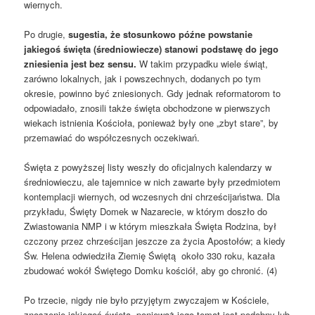
wiernych.
Po drugie,
sugestia, że stosunkowo późne powstanie
jakiegoś święta (średniowiecze) stanowi podstawę do jego
zniesienia jest bez sensu.
W takim przypadku wiele świąt,
zarówno lokalnych, jak i powszechnych, dodanych po tym
okresie, powinno być zniesionych. Gdy jednak reformatorom to
odpowiadało, znosili także święta obchodzone w pierwszych
wiekach istnienia Kościoła, ponieważ były one „zbyt stare”, by
przemawiać do współczesnych oczekiwań.
Święta z powyższej listy weszły do oficjalnych kalendarzy w
średniowieczu, ale tajemnice w nich zawarte były przedmiotem
kontemplacji wiernych, od wczesnych dni chrześcijaństwa. Dla
przykładu, Święty Domek w Nazarecie, w którym doszło do
Zwiastowania NMP i w którym mieszkała Święta Rodzina, był
czczony przez chrześcijan jeszcze za życia Apostołów; a kiedy
Św. Helena odwiedziła Ziemię Świętą około 330 roku, kazała
zbudować wokół Świętego Domku kościół, aby go chronić. (4)
Po trzecie, nigdy nie było przyjętym zwyczajem w Kościele,
znoszenie jakiegoś święta, ponieważ jego temat jest podobny lub