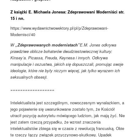
Z książki
E. Michaela Jonesa:
Zdeprawowani Moderniści
str.
15 i nn.
https://www.wydawnictwowektory.pl/pl/p/Zdeprawowani-
Modernisci/40
W
„Zdeprawowanych modernistach”
E.M.
Jones odkrywa
prawdziwe oblicze bohaterów dwudziestowiecznej kultury:
Kinsey’a. Picassa, Freuda, Keynesa i innych. Odkrywa
manipulacje i oszustwa, jakich się dopuszczali, promując swoje
ideologie, które nie były niczym więcej, jak tylko wyrazem ich
seksualnych obsesji.
==================
Intelektualista jest szczególnym, nowoczesnym wynalazkiem, a
jego pojawienie się uwarunkowane zostało tym, że Kościół
utracił pozycję autorytetu mówiącego ludziom, jak mają żyć. Nie
jest zatem rzeczą przypadku, że wzrost znaczenia
intelektualistów zbiega się w czasie z rewolucją francuską. Obie
te rzeczy łączy związek przyczynowo-skutkowy. Upadek