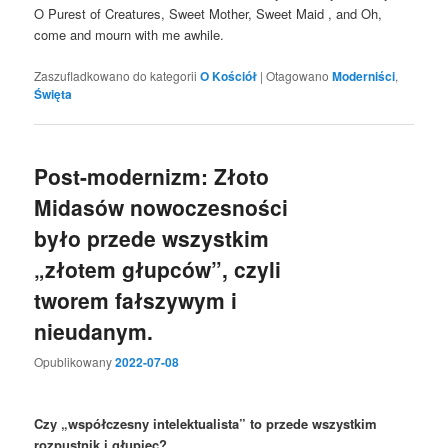
O Purest of Creatures, Sweet Mother, Sweet Maid , and Oh,
come and mourn with me awhile.
Zaszufladkowano do kategorii
O Kościół
|
Otagowano
Moderniści
,
Święta
Post-modernizm: Złoto
Midasów nowoczesności
było przede wszystkim
„złotem głupców”, czyli
tworem fałszywym i
nieudanym.
Opublikowany
2022-07-08
Czy „współczesny intelektualista” to przede wszystkim
rozpustnik i głupiec?