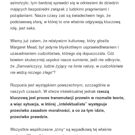
astrońzyki, tym bardziej sprawdzi się w odniesieni do dziedzin
mających bezpośredni związek z ludzkimi pragnieniami i
pożądaniami. Nasze czasy zaś są świadectwem tego, że
podstawową sferą, w której to one właśnie odgrywają kluczową
rolę, jest seks.
Wiemy już zatem, że relatywizm kulturowy, który głosiła
Margaret Mead, był jedynie błyskotliwym usprawiedliwianiem i
uzasadnianiem cudzołóstwa, którego się dopuszczała. Cóż
bowiem skuteczniej uspokoi nasze sumienie, jeśli nie odkrycie,
że „
Samoańczycy, ludzie żyjący na łonie natury, w cudzołóstwie
nie widzą niczego złego
”?
Rozpusta jest występkiem powszechnym, szczególnie w
naszych czasach. W sferze intelektualnej jednak
rzeczą
kluczową jest proces transmutacji przewin w rozmaite teorie,
a więc sytuacja, w której „intelektualista” występuje
przeciwko zasadom moralności, a co za tym idzie,
przeciwko prawdzie.
Wszystkie współczesne „izmy” są wypadkową tej właśnie