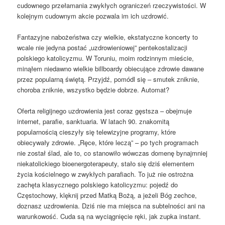
cudownego przełamania zwykłych ograniczeń rzeczywistości. W
kolejnym cudownym akcie pozwala im ich uzdrowić.
Fantazyjne nabożeństwa czy wielkie, ekstatyczne koncerty to
wcale nie jedyna postać „uzdrowieniowej” pentekostalizacji
polskiego katolicyzmu. W Toruniu, moim rodzinnym mieście,
minąłem niedawno wielkie billboardy obiecujące zdrowie dawane
przez popularną świętą. Przyjdź, pomódl się – smutek zniknie,
choroba zniknie, wszystko będzie dobrze. Automat?
Oferta religijnego uzdrowienia jest coraz gęstsza – obejmuje
internet, parafie, sanktuaria. W latach 90. znakomitą
popularnością cieszyły się telewizyjne programy, które
obiecywały zdrowie. „Ręce, które leczą” – po tych programach
nie został ślad, ale to, co stanowiło wówczas domenę bynajmniej
niekatolickiego bioenergoterapeuty, stało się dziś elementem
życia kościelnego w zwykłych parafiach. To już nie ostrożna
zachęta klasycznego polskiego katolicyzmu: pojedź do
Częstochowy, klęknij przed Matką Bożą, a jeżeli Bóg zechce,
doznasz uzdrowienia. Dziś nie ma miejsca na subtelności ani na
warunkowość. Cuda są na wyciągnięcie ręki, jak zupka instant.