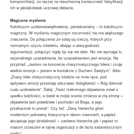
kompromitacji, co raczej na nieuchronną konieczność falsyfikacji
ich w jakiejkolwiek uczciwej debacie.
Magiczne myślenie
Katolicyzm
uzielonoświątkowiony
, pentekostalny – to katolicyzm
magiczny. W myśleniu magicznym rozumność nie ma większego
znaczenia. Do połączenia ze sobą są rzeczy, których przy
normalnym użyciu intelektu, dbając o wiarygodność
argumentacji, połączyć nigdy by się nie dało. Nic nie wymaga tu
racjonalnego uzasadnienia, bo uzasadnieniem jest emocja. Na
przykład: „Jestem na koncercie charyzmatycznego lidera i czuję
wielkie emocje = jestem w kontakcie z Duchem Świętym”. Albo:
„Znany lider charyzmatyczny kładzie na mnie ręce, pod
wpływem emocji przestaję odczuwać dolegliwość = Bóg dokonał
cudu uzdrowienia”. Dalej: „Treść rzekomego objawienia mówi o
upadku ludzkości, a świat w mojej ocenie zmierza w złą stronę =
objawienie jest prawdziwe i pochodzi od Boga, a jego
przekaziciel to prorok”. Czy też: „Dany hierarcha głosi
modernizm pokrewny klasycznym ideom masonerii, a papież
akceptuje jego działalność = zarówno hierarcha jak i papież to
masoni zrzeszeni w tajnej organizacji o de facto satanistycznym
profilu”.