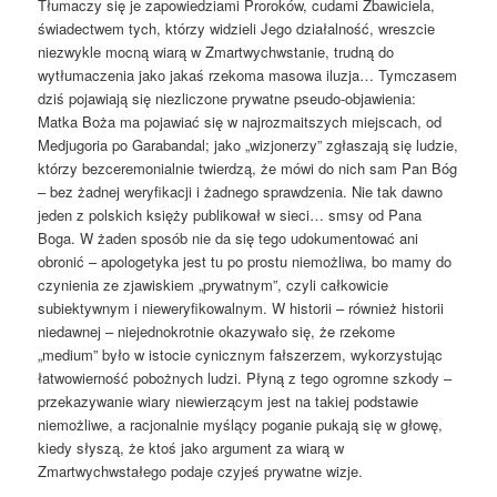
Tłumaczy się je zapowiedziami Proroków, cudami Zbawiciela,
świadectwem tych, którzy widzieli Jego działalność, wreszcie
niezwykle mocną wiarą w Zmartwychwstanie, trudną do
wytłumaczenia jako jakaś rzekoma masowa iluzja… Tymczasem
dziś pojawiają się niezliczone prywatne pseudo-objawienia:
Matka Boża ma pojawiać się w najrozmaitszych miejscach, od
Medjugoria po Garabandal; jako „wizjonerzy” zgłaszają się ludzie,
którzy bezceremonialnie twierdzą, że mówi do nich sam Pan Bóg
– bez żadnej weryfikacji i żadnego sprawdzenia. Nie tak dawno
jeden z polskich księży publikował w sieci… smsy od Pana
Boga. W żaden sposób nie da się tego udokumentować ani
obronić – apologetyka jest tu po prostu niemożliwa, bo mamy do
czynienia ze zjawiskiem „prywatnym”, czyli całkowicie
subiektywnym i nieweryfikowalnym. W historii – również historii
niedawnej – niejednokrotnie okazywało się, że rzekome
„medium” było w istocie cynicznym fałszerzem, wykorzystując
łatwowierność pobożnych ludzi. Płyną z tego ogromne szkody –
przekazywanie wiary niewierzącym jest na takiej podstawie
niemożliwe, a racjonalnie myślący poganie pukają się w głowę,
kiedy słyszą, że ktoś jako argument za wiarą w
Zmartwychwstałego podaje czyjeś prywatne wizje.