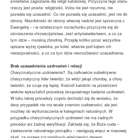
śmiertelne zagrożenie dla religii katolickiej. Przyczyna tego stanu
rzeczy jest prosta: religijność, która nie jest rozumna, nie
pozwala się uzasadnić. Co nie pozwala się uzasadnić, jest nie do
obrony. Niezdolność do obrony własnej nadziei jest sprzeczna z
Ewangelią – i w ostatecznym rozrachunku przyczynia się do
ośmieszenia chrześcijaństwa. Jest antyświadectwem, a co za
tym idzie – moralną zbrodnią. Przejdę krótko przez wszystkie
opisane wyżej zjawiska, po kolei, właśnie pod kątem ich
nieracjonalności, a co za tym idzie niemożliwości uzasadnienia.
Brak uzasadnienia uzdrowień i relacji
Charyzmatyczne uzdrowienia?. Są całkowicie subiektywne:
charyzmatyczny lider twierdzi, że widzi jakąś chorobę, a chory
twierdzi, że czuje się lepiej. Kościół katolicki na przestrzeni
wieków wykształcił procedurę skrupulatnego badania uzdrowień.
W toku takiej procedury często dochodzi się do wniosku, że
dany przypadek nie ma wcale znamion cudowności, ale jest
możliwy do wytłumaczenia w kategoriach naturalnych. W
przypadku charyzmatycznych uzdrowień nie ma żadnych
procedur ani żadnej weryfikacji. Zakłada się, że Boże cuda –
zawieszenie naturalnego porządku – następują wręcz w masowej
skali, za sprawą szczególnych właściwości danego