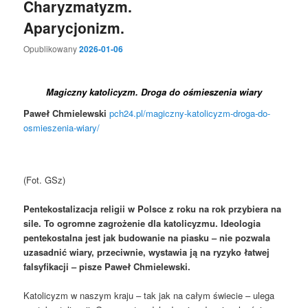
Charyzmatyzm.
Aparycjonizm.
Opublikowany
2026-01-06
Magiczny katolicyzm. Droga do ośmieszenia wiary
Paweł Chmielewski
pch24.pl/magiczny-katolicyzm-droga-do-
osmieszenia-wiary/
(Fot. GSz)
Pentekostalizacja religii w Polsce z roku na rok przybiera na
sile. To ogromne zagrożenie dla katolicyzmu. Ideologia
pentekostalna jest jak budowanie na piasku – nie pozwala
uzasadnić wiary, przeciwnie, wystawia ją na ryzyko łatwej
falsyfikacji – pisze Paweł Chmielewski.
Katolicyzm w naszym kraju – tak jak na całym świecie – ulega