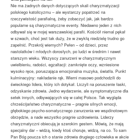
Nie ma żadnych danych dotyczących skali charyzmatyzacji
polskiego katolicyzmu – ale wystarczy popatrzeć na
rzeczywistość parafialną, żeby zobaczyć jak, jak bardzo
popularne są charyzmatyczne eventy. Niedawno jeden z nich
odbywał się w mojej warszawskiej parafii. Kościół niemal pękał
w szwach, choć jest tak duży, że w zwykłą niedzielę trudno go
zapełnić. Przekrój wiernych? Pełen – od dzieci, przez
nastolatków i młodych dorosłych, po ludzi w średnim i nawet
starszym wieku. Wszyscy zanurzeni w charyzmatycznym
uwielbieniu, radości, egzaltacji: zamknięte oczy, wzniesione
wysoko ręce, poruszająca emocjonalna muzyka, światła. Punkt
kulminacyjny: nakładanie rąk. Wierni masowo podchodzili do
świeckiego lidera, który ich dotykał. Liczyli na poruszenie łaski,
odzyskanie zdrowia. Jedno wydarzenie, ale symptomatyczne dla
setek innych, odbywających się w całej Polsce. Tak wygląda
chrześcijaństwo charyzmatyczne – pragnie silnych emocji,
głębokiego psycho-somatycznego zanurzenia we wspólnotowym
obrzędzie, a nade wszystko pragnie uzdrowienia. Liderzy
charyzmatyczni obiecują je szerokim gestem. Mówią, że mają
specjalny dar – widzą, kiedy ktoś choruje, widzą, na co. To sam
Pan Bóg poucza ich o stanie zdrowia drugiego człowieka w akcie