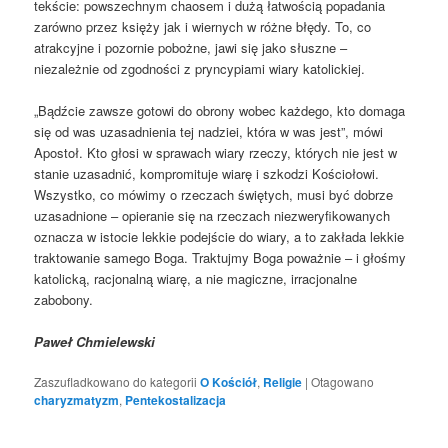
tekście: powszechnym chaosem i dużą łatwością popadania
zarówno przez księży jak i wiernych w różne błędy. To, co
atrakcyjne i pozornie pobożne, jawi się jako słuszne –
niezależnie od zgodności z pryncypiami wiary katolickiej.
„Bądźcie zawsze gotowi do obrony wobec każdego, kto domaga
się od was uzasadnienia tej nadziei, która w was jest”, mówi
Apostoł. Kto głosi w sprawach wiary rzeczy, których nie jest w
stanie uzasadnić, kompromituje wiarę i szkodzi Kościołowi.
Wszystko, co mówimy o rzeczach świętych, musi być dobrze
uzasadnione – opieranie się na rzeczach niezweryfikowanych
oznacza w istocie lekkie podejście do wiary, a to zakłada lekkie
traktowanie samego Boga. Traktujmy Boga poważnie – i głośmy
katolicką, racjonalną wiarę, a nie magiczne, irracjonalne
zabobony.
Paweł Chmielewski
Zaszufladkowano do kategorii
O Kościół
,
Religie
|
Otagowano
charyzmatyzm
,
Pentekostalizacja