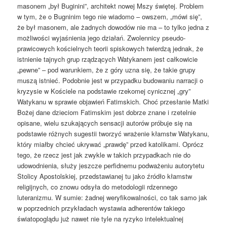
masonem „był Buginini”, architekt nowej Mszy świętej. Problem
w tym, że o Bugninim tego nie wiadomo – owszem, „mówi się”,
że był masonem, ale żadnych dowodów nie ma – to tylko jedna z
możliwości wyjaśnienia jego działań. Zwolennicy pseudo-
prawicowych kościelnych teorii spiskowych twierdzą jednak, że
istnienie tajnych grup rządzących Watykanem jest całkowicie
„pewne” – pod warunkiem, że z góry uzna się, że takie grupy
muszą istnieć. Podobnie jest w przypadku budowaniu narracji o
kryzysie w Kościele na podstawie rzekomej cynicznej „gry”
Watykanu w sprawie objawień Fatimskich. Choć przesłanie Matki
Bożej dane dzieciom Fatimskim jest dobrze znane i rzetelnie
opisane, wielu szukających sensacji autorów próbuje się na
podstawie różnych sugestii tworzyć wrażenie kłamstw Watykanu,
który miałby chcieć ukrywać „prawdę” przed katolikami. Oprócz
tego, że rzecz jest jak zwykle w takich przypadkach nie do
udowodnienia, służy jeszcze perfidnemu podważeniu autorytetu
Stolicy Apostolskiej, przedstawianej tu jako źródło kłamstw
religijnych, co znowu odsyła do metodologii rdzennego
luteranizmu. W sumie: żadnej weryfikowalności, co tak samo jak
w poprzednich przykładach wystawia adherentów takiego
światopoglądu już nawet nie tyle na ryzyko intelektualnej