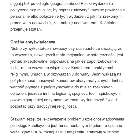
sięgają też po odległe geograficznie od Polski wydarzenia
polityczne czy religijne, by poprzez nieweryfikowalne powiązania
personalne albo połączenie tych wydarzeń z jakimś rzekomym
proroctwem udowodnić, że kontrolę nad światem i Kościołem
przejmuje szatan.
Groźba antyświadectwa
Niektórzy wykształceni świeccy czy duszpasterze uważają, że
to wszystko, nawet jeżeli mało racjonalne, w ostateczności jest
jednak akceptowalne: odpowiada na jakieś zapotrzebowanie
ludzi, mimo wszystko wiąże ich z Kościołem i praktykami
religijnymi, umacnia w przywiązaniu do wiary. Jedni wskażą na
pożyteczność masowych koncertów charyzmatycznych, inni na
wartość płynącą z pielgrzymowania do miejsc rzekomych
objawień, jeszcze inni na logiczną spójność teorii spiskowych,
pozwalającą mniej oczytanym wiernym wytłumaczyć świat i
pozostać przy tradycyjnej religijności.
Stawiam tezę, że lekceważenie problemu uzielonoświątkowienia
polskiego katolicyzmu jest fundamentalnym błędem, a opisane
wyżej zjawiska, w różnej skali i natężeniu, stanowią w istocie