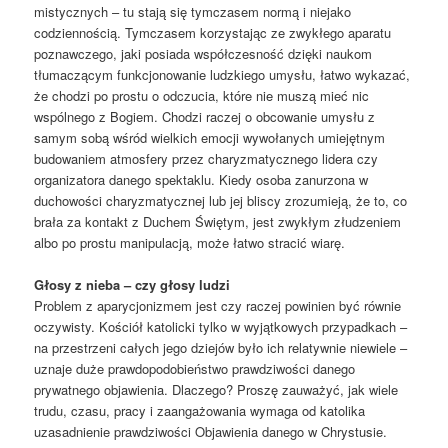
mistycznych – tu stają się tymczasem normą i niejako
codziennością. Tymczasem korzystając ze zwykłego aparatu
poznawczego, jaki posiada współczesność dzięki naukom
tłumaczącym funkcjonowanie ludzkiego umysłu, łatwo wykazać,
że chodzi po prostu o odczucia, które nie muszą mieć nic
wspólnego z Bogiem. Chodzi raczej o obcowanie umysłu z
samym sobą wśród wielkich emocji wywołanych umiejętnym
budowaniem atmosfery przez charyzmatycznego lidera czy
organizatora danego spektaklu. Kiedy osoba zanurzona w
duchowości charyzmatycznej lub jej bliscy zrozumieją, że to, co
brała za kontakt z Duchem Świętym, jest zwykłym złudzeniem
albo po prostu manipulacją, może łatwo stracić wiarę.
Głosy z nieba – czy głosy ludzi
Problem z aparycjonizmem jest czy raczej powinien być równie
oczywisty. Kościół katolicki tylko w wyjątkowych przypadkach –
na przestrzeni całych jego dziejów było ich relatywnie niewiele –
uznaje duże prawdopodobieństwo prawdziwości danego
prywatnego objawienia. Dlaczego? Proszę zauważyć, jak wiele
trudu, czasu, pracy i zaangażowania wymaga od katolika
uzasadnienie prawdziwości Objawienia danego w Chrystusie.