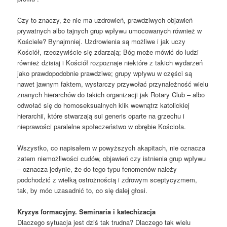
Czy to znaczy, że nie ma uzdrowień, prawdziwych objawień
prywatnych albo tajnych grup wpływu umocowanych również w
Kościele? Bynajmniej. Uzdrowienia są możliwe i jak uczy
Kościół, rzeczywiście się zdarzają; Bóg może mówić do ludzi
również dzisiaj i Kościół rozpoznaje niektóre z takich wydarzeń
jako prawdopodobnie prawdziwe; grupy wpływu w części są
nawet jawnym faktem, wystarczy przywołać przynależność wielu
znanych hierarchów do takich organizacji jak Rotary Club – albo
odwołać się do homoseksualnych klik wewnątrz katolickiej
hierarchii, które stwarzają sui generis oparte na grzechu i
nieprawości paralelne społeczeństwo w obrębie Kościoła.
Wszystko, co napisałem w powyższych akapitach, nie oznacza
zatem niemożliwości cudów, objawień czy istnienia grup wpływu
– oznacza jedynie, że do tego typu fenomenów należy
podchodzić z wielką ostrożnością i zdrowym sceptycyzmem,
tak, by móc uzasadnić to, co się dalej głosi.
Kryzys formacyjny. Seminaria i katechizacja
Dlaczego sytuacja jest dziś tak trudna? Dlaczego tak wielu