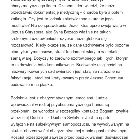
charyzmatycznego lidera. Czasem lider twierdzi, że może
przedstawić dokumentację medyczną – choroba była a potem
zniknęła. Czy jest to jednak zakotwiczone akurat w jego
modlitwie? Nie do sprawdzenia. Jeżeli ktoś oprze swoją wiarę w
Jezusa Chrystusa jako Syna Bożego właśnie na takich
rzekomych uzdrowieniach, szybko może głęboko się
rozczarować. Kiedy okaże się, że dane uzdrowienie było pozorne
albo tylko tymczasowe, straci fundament wiary, a w efekcie i
samą wiarę. Dotyczy to zarówno uzdrowionego jak i tych, którym
to uzdrowienie było komunikowane. Budowanie religijności na
niezweryfikowanych uzdrowieniach jest skrajnie narażone na
falsyfikację i stąd jest krytykowanym przez Jezusa Chrystusa
budowaniem na piasku.
Podobnie jest z charyzmatycznymi emocjami. Ludzie
wprowadzani w rodzaj psychosomatycznego transu są
przekonani, że wchodzą w szczególny kontakt z Bogiem, zwykle
w Trzeciej Osobie – z Duchem Świętym. Jest to oparte
wyłącznie na subiektywnym samopoczuciu, na wywoływanym na
skutek obrzędowości charyzmatycznej stanie quasi-mistycznym.
Kościół przestrzegał zawsze przed poszukiwaniem doświadczeń