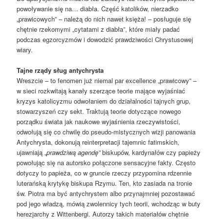
powoływanie się na… diabła. Część katolików, nierzadko
„prawicowych” – należą do nich nawet księża! – posługuje się
chętnie rzekomymi „cytatami z diabła”, które miały padać
podczas egzorcyzmów i dowodzić prawdziwości Chrystusowej
wiary.
Tajne rządy sług antychrysta
Wreszcie – to fenomen już niemal par excellence „prawicowy” –
w sieci rozkwitają kanały szerzące teorie mające wyjaśniać
kryzys katolicyzmu odwołaniem do działalności tajnych grup,
stowarzyszeń czy sekt. Traktują teorie dotyczące nowego
porządku świata jak naukowe wyjaśnienia rzeczywistości,
odwołują się co chwilę do pseudo-mistycznych wizji panowania
Antychrysta, dokonują reinterpretacji tajemnic fatimskich,
ujawniają „
prawdziwą agendę”
biskupów, kardynałów czy papieży
powołując się na autorsko połączone sensacyjne fakty. Często
dotyczy to papieża, co w gruncie rzeczy przypomina rdzennie
luterańską krytykę biskupa Rzymu. Ten, kto zasiada na tronie
św. Piotra ma być antychrystem albo przynajmniej pozostawać
pod jego władzą, mówią zwolennicy tych teorii, wchodząc w buty
herezjarchy z Wittenbergi. Autorzy takich materiałów chętnie