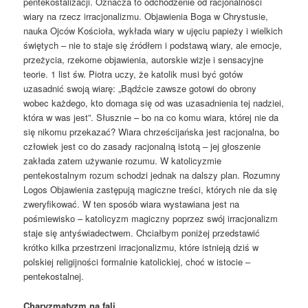
pentekostalizacji. Oznacza to odchodzenie od racjonalności
wiary na rzecz irracjonalizmu. Objawienia Boga w Chrystusie,
nauka Ojców Kościoła, wykłada wiary w ujęciu papieży i wielkich
świętych – nie to staje się źródłem i podstawą wiary, ale emocje,
przeżycia, rzekome objawienia, autorskie wizje i sensacyjne
teorie. 1 list św. Piotra uczy, że katolik musi być gotów
uzasadnić swoją wiarę: „Bądźcie zawsze gotowi do obrony
wobec każdego, kto domaga się od was uzasadnienia tej nadziei,
która w was jest”. Słusznie – bo na co komu wiara, której nie da
się nikomu przekazać? Wiara chrześcijańska jest racjonalna, bo
człowiek jest co do zasady racjonalną istotą – jej głoszenie
zakłada zatem używanie rozumu. W katolicyzmie
pentekostalnym rozum schodzi jednak na dalszy plan. Rozumny
Logos Objawienia zastępują magiczne treści, których nie da się
zweryfikować. W ten sposób wiara wystawiana jest na
pośmiewisko – katolicyzm magiczny poprzez swój irracjonalizm
staje się antyświadectwem. Chciałbym poniżej przedstawić
krótko kilka przestrzeni irracjonalizmu, które istnieją dziś w
polskiej religijności formalnie katolickiej, choć w istocie –
pentekostalnej.
Charyzmatyzm na fali