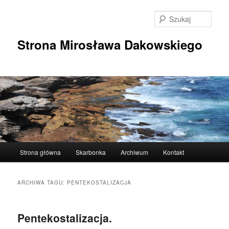
Przeskocz
Przeskocz
do
do
Szuka
tekstu
widgetów
Strona Mirosława Dakowskiego
Główne
Strona główna
Skarbonka
Archiwum
Kontakt
menu
ARCHIWA TAGU:
PENTEKOSTALIZACJA
Pentekostalizacja.