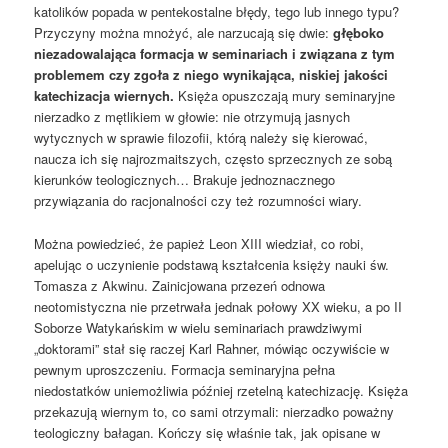
katolików popada w pentekostalne błędy, tego lub innego typu?
Przyczyny można mnożyć, ale narzucają się dwie:
głęboko
niezadowalająca formacja w seminariach i związana z tym
problemem czy zgoła z niego wynikająca, niskiej jakości
katechizacja wiernych.
Księża opuszczają mury seminaryjne
nierzadko z mętlikiem w głowie: nie otrzymują jasnych
wytycznych w sprawie filozofii, którą należy się kierować,
naucza ich się najrozmaitszych, często sprzecznych ze sobą
kierunków teologicznych… Brakuje jednoznacznego
przywiązania do racjonalności czy też rozumności wiary.
Można powiedzieć, że papież Leon XIII wiedział, co robi,
apelując o uczynienie podstawą kształcenia księży nauki św.
Tomasza z Akwinu. Zainicjowana przezeń odnowa
neotomistyczna nie przetrwała jednak połowy XX wieku, a po II
Soborze Watykańskim w wielu seminariach prawdziwymi
„doktorami” stał się raczej Karl Rahner, mówiąc oczywiście w
pewnym uproszczeniu. Formacja seminaryjna pełna
niedostatków uniemożliwia później rzetelną katechizację. Księża
przekazują wiernym to, co sami otrzymali: nierzadko poważny
teologiczny bałagan. Kończy się właśnie tak, jak opisane w