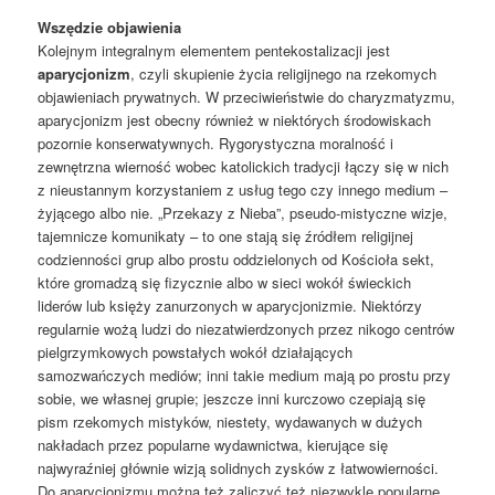
Wszędzie objawienia
Kolejnym integralnym elementem pentekostalizacji jest
aparycjonizm
, czyli skupienie życia religijnego na rzekomych
objawieniach prywatnych. W przeciwieństwie do charyzmatyzmu,
aparycjonizm jest obecny również w niektórych środowiskach
pozornie konserwatywnych. Rygorystyczna moralność i
zewnętrzna wierność wobec katolickich tradycji łączy się w nich
z nieustannym korzystaniem z usług tego czy innego medium –
żyjącego albo nie. „Przekazy z Nieba”, pseudo-mistyczne wizje,
tajemnicze komunikaty – to one stają się źródłem religijnej
codzienności grup albo prostu oddzielonych od Kościoła sekt,
które gromadzą się fizycznie albo w sieci wokół świeckich
liderów lub księży zanurzonych w aparycjonizmie. Niektórzy
regularnie wożą ludzi do niezatwierdzonych przez nikogo centrów
pielgrzymkowych powstałych wokół działających
samozwańczych mediów; inni takie medium mają po prostu przy
sobie, we własnej grupie; jeszcze inni kurczowo czepiają się
pism rzekomych mistyków, niestety, wydawanych w dużych
nakładach przez popularne wydawnictwa, kierujące się
najwyraźniej głównie wizją solidnych zysków z łatwowierności.
Do aparycjonizmu można też zaliczyć też niezwykle popularne