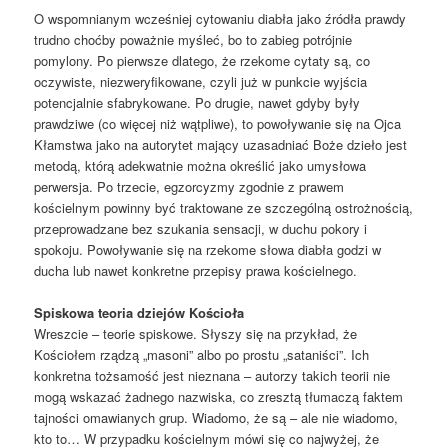
O wspomnianym wcześniej cytowaniu diabła jako źródła prawdy
trudno choćby poważnie myśleć, bo to zabieg potrójnie
pomylony. Po pierwsze dlatego, że rzekome cytaty są, co
oczywiste, niezweryfikowane, czyli już w punkcie wyjścia
potencjalnie sfabrykowane. Po drugie, nawet gdyby były
prawdziwe (co więcej niż wątpliwe), to powoływanie się na Ojca
Kłamstwa jako na autorytet mający uzasadniać Boże dzieło jest
metodą, którą adekwatnie można określić jako umysłowa
perwersja. Po trzecie, egzorcyzmy zgodnie z prawem
kościelnym powinny być traktowane ze szczególną ostrożnością,
przeprowadzane bez szukania sensacji, w duchu pokory i
spokoju. Powoływanie się na rzekome słowa diabła godzi w
ducha lub nawet konkretne przepisy prawa kościelnego.
Spiskowa teoria dziejów Kościoła
Wreszcie – teorie spiskowe. Słyszy się na przykład, że
Kościołem rządzą „masoni” albo po prostu „sataniści”. Ich
konkretna tożsamość jest nieznana – autorzy takich teorii nie
mogą wskazać żadnego nazwiska, co zresztą tłumaczą faktem
tajności omawianych grup. Wiadomo, że są – ale nie wiadomo,
kto to… W przypadku kościelnym mówi się co najwyżej, że