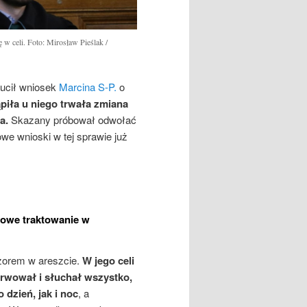
w celi. Foto: Mirosław Pieślak /
ucił wniosek
Marcina S-P.
o
ąpiła u niego trwała zmiana
na.
Skazany próbował odwołać
owe wnioski w tej sprawie już
rowe traktowanie w
zorem w areszcie.
W jego celi
erwował i słuchał wszystko,
dzień, jak i noc
, a