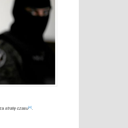
 za
stratę czasu
.
[4]