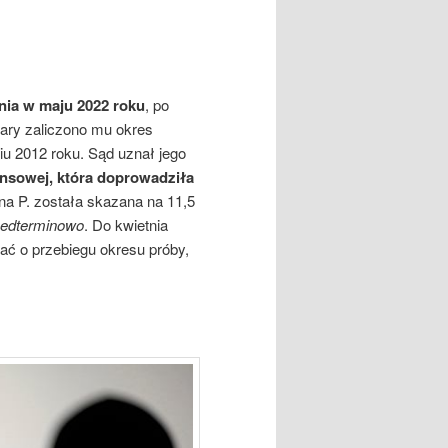
enia w maju 2022 roku
, po
kary zaliczono mu okres
iu 2012 roku. Sąd uznał jego
ansowej, która doprowadziła
na P. została skazana na 11,5
zedterminowo
. Do kwietnia
ać o przebiegu okresu próby,