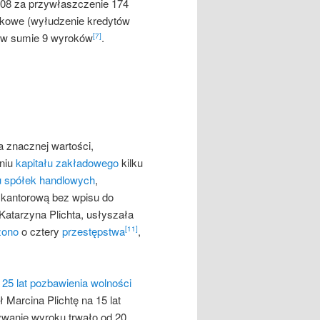
08 za przywłaszczenie 174
ankowe (wyłudzenie kredytów
 w sumie 9 wyroków
.
[7]
a znacznej wartości,
niu
kapitału zakładowego
kilku
 spółek handlowych
,
ć kantorową bez wpisu do
 Katarzyna Plichta, usłyszała
żono
o cztery
przestępstwa
,
[11]
 25 lat pozbawienia wolności
Marcina Plichtę na 15 lat
tywanie wyroku trwało od 20