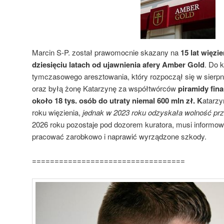
Marcin S-P. został prawomocnie skazany na
15 lat więzi
dziesięciu latach od ujawnienia afery Amber Gold
. Do 
tymczasowego aresztowania, który rozpoczął się w sierpn
oraz byłą żonę Katarzynę za współtwórców
piramidy fin
około 18 tys. osób do utraty niemal 600 mln zł. K
atarzy
roku więzienia,
jednak w 2023 roku odzyskała wolność pr
2026 roku pozostaje pod dozorem kuratora, musi informow
pracować zarobkowo i naprawić wyrządzone szkody.
==================================