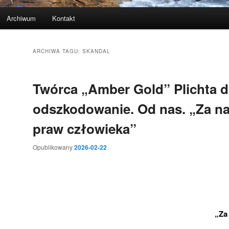
Archiwum
Kontakt
ARCHIWA TAGU:
SKANDAL
Twórca „Amber Gold” Plichta d
odszkodowanie. Od nas. „Za n
praw człowieka”
Opublikowany
2026-02-22
„Za