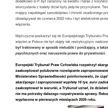
dodatkowo S-P. był narażony na światło i hałas z korytar
skorzystania z toalety drzwi były jedynie przymykane. Te
mający zapobiegać samobójstwu i chronić osadzonego prz
obowiązywał do czerwca 2022 roku i był wielokrotnie prze
więzienia.
Mężczyzna poskarżył się do Europejskiego Trybunału Pr
więzień w Polsce nie był objęty tak restrykcyjnym nadzor
był traktowany w sposób nieludzki i poniżający, a tak
psychicznych
oraz naruszenia prawa do prywatności.
Europejski Trybunał Praw Człowieka rozpatrzył skargę
zaakceptował polubowne rozwiązanie zaproponowane p
Ministerstwo Sprawiedliwości poinformowało, że
rząd
skarżącego i zaproponował wypłatę 16 tys. euro zado
zaakceptował te warunki, a Trybunał uznał, że działani
nie ma potrzeby dalszego rozpatrywania sprawy. Rek
wypłacona w pierwszych miesiącach 2026 roku.