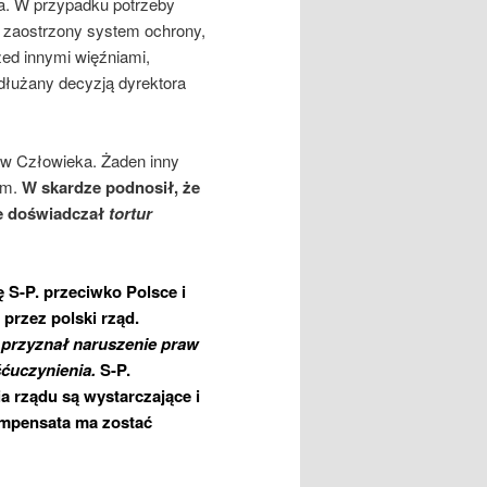
za. W przypadku potrzeby
n zaostrzony system ochrony,
ed innymi więźniami,
dłużany decyzją dyrektora
aw Człowieka. Żaden inny
em.
W skardze podnosił, że
że doświadczał
tortur
 S-P. przeciwko Polsce i
rzez polski rząd.
 przyznał naruszenie praw
śćuczynienia.
S-P.
a rządu są wystarczające i
ompensata ma zostać