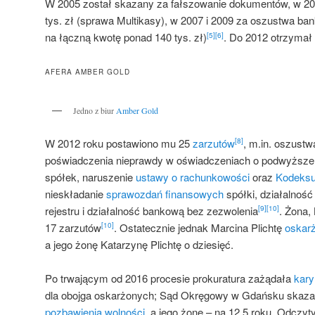
W 2005 został skazany za fałszowanie dokumentów, w 20
tys. zł (sprawa Multikasy), w 2007 i 2009 za oszustwa b
na łączną kwotę ponad 140 tys. zł)
. Do 2012 otrzymał
[5]
[6]
AFERA AMBER GOLD
Jedno z biur
Amber Gold
W 2012 roku postawiono mu 25
zarzutów
, m.in. oszustw
[8]
poświadczenia nieprawdy w oświadczeniach o podwyższe
spółek, naruszenie
ustawy o rachunkowości
oraz
Kodeksu
nieskładanie
sprawozdań finansowych
spółki, działalnoś
rejestru i działalność bankową bez zezwolenia
. Żona,
[9]
[10]
17 zarzutów
. Ostatecznie jednak Marcina Plichtę
oskar
[10]
a jego żonę Katarzynę Plichtę o dziesięć.
Po trwającym od 2016 procesie prokuratura zażądała
kary
dla obojga oskarżonych; Sąd Okręgowy w Gdańsku skazał 
pozbawienia wolności
, a jego żonę – na 12,5 roku. Odczy