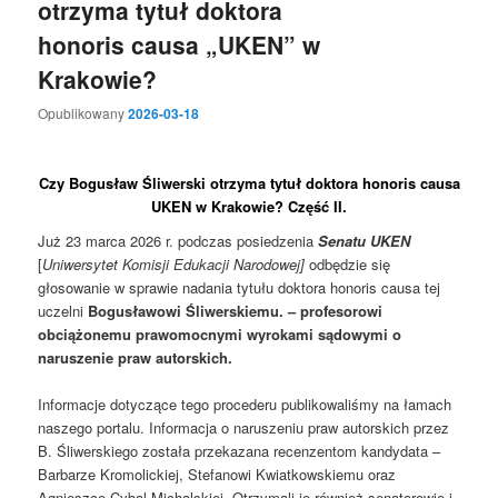
otrzyma tytuł doktora
honoris causa „UKEN” w
Krakowie?
Opublikowany
2026-03-18
Czy Bogusław Śliwerski otrzyma tytuł doktora honoris causa
UKEN w Krakowie? Część II.
Już 23 marca 2026 r. podczas posiedzenia
Senatu UKEN
[
Uniwersytet Komisji Edukacji Narodowej]
odbędzie się
głosowanie w sprawie nadania tytułu doktora honoris causa tej
uczelni
Bogusławowi Śliwerskiemu. – profesorowi
obciążonemu prawomocnymi wyrokami sądowymi o
naruszenie praw autorskich.
Informacje dotyczące tego procederu publikowaliśmy na łamach
naszego portalu. Informacja o naruszeniu praw autorskich przez
B. Śliwerskiego została przekazana recenzentom kandydata –
Barbarze Kromolickiej, Stefanowi Kwiatkowskiemu oraz
Agnieszce Cybal-Michalskiej. Otrzymali je również senatorowie i