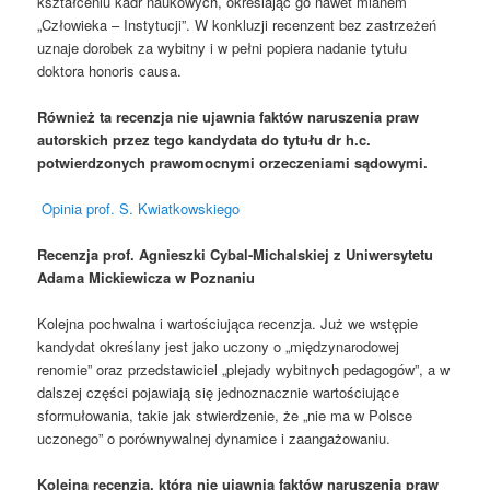
kształceniu kadr naukowych, określając go nawet mianem
„Człowieka – Instytucji”. W konkluzji recenzent bez zastrzeżeń
uznaje dorobek za wybitny i w pełni popiera nadanie tytułu
doktora honoris causa.
Również ta recenzja nie ujawnia faktów naruszenia praw
autorskich przez tego kandydata do tytułu dr h.c.
potwierdzonych prawomocnymi orzeczeniami sądowymi.
Opinia prof. S. Kwiatkowskiego
Recenzja prof. Agnieszki Cybal-Michalskiej z Uniwersytetu
Adama Mickiewicza w Poznaniu
Kolejna pochwalna i wartościująca recenzja. Już we wstępie
kandydat określany jest jako uczony o „międzynarodowej
renomie” oraz przedstawiciel „plejady wybitnych pedagogów”, a w
dalszej części pojawiają się jednoznacznie wartościujące
sformułowania, takie jak stwierdzenie, że „nie ma w Polsce
uczonego” o porównywalnej dynamice i zaangażowaniu.
Kolejna recenzja, która nie ujawnia faktów naruszenia praw