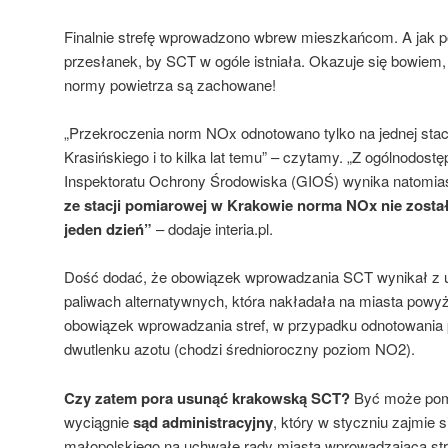
Finalnie strefę wprowadzono wbrew mieszkańcom. A jak pod
przesłanek, by SCT w ogóle istniała. Okazuje się bowie
normy powietrza są zachowane!
„Przekroczenia norm NOx odnotowano tylko na jednej stacj
Krasińskiego i to kilka lat temu” – czytamy. „Z ogólnodo
Inspektoratu Ochrony Środowiska (GIOŚ) wynika natomias
ze stacji pomiarowej w Krakowie norma NOx nie zosta
jeden dzień”
– dodaje interia.pl.
Dość dodać, że obowiązek wprowadzania SCT wynikał z us
paliwach alternatywnych, która nakładała na miasta powy
obowiązek wprowadzania stref, w przypadku odnotowani
dwutlenku azotu (chodzi średnioroczny poziom NO2).
Czy zatem pora usunąć krakowską SCT?
Być może pom
wyciągnie
sąd administracyjny
, który w styczniu zajmie
małopolskiego na uchwałę rady miasta wprowadzającą stre