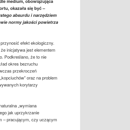
Wedle medium, obowiązująca
rtu, okazała się być –
ystego absurdu i narzędziem
wie normy jakości powietrza
rzynosić efekt ekologiczny.
 że inicjatywa jest elementem
o. Podkreślano, że to nie
ład okres bezruchu
ówczas przekroczeń
 „kopciuchów” oraz na problem
wywanych korytarzy
naturalna „wymiana
ego jak uprzykrzanie
m – pracującym, czy uczącym