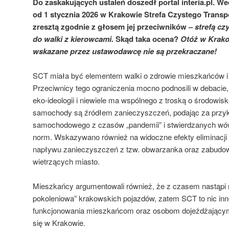
Do zaskakujących ustaleń doszedł portal interia.pl. 
od 1 stycznia 2026 w Krakowie Strefa Czystego Transpo
zresztą zgodnie z głosem jej przeciwników –
strefą cz
do walki z kierowcami.
Skąd taka ocena?
Otóż w Krako
wskazane przez ustawodawcę nie są przekraczane!
SCT miała być elementem walki o zdrowie mieszkańców i p
Przeciwnicy tego ograniczenia mocno podnosili w debacie,
eko-ideologii i niewiele ma wspólnego z troską o środowisk
samochody są źródłem zanieczyszczeń, podając za przyk
samochodowego z czasów „pandemii” i stwierdzanych w
norm. Wskazywano również na widoczne efekty eliminacji
napływu zanieczyszczeń z tzw. obwarzanka oraz zabudo
wietrzących miasto.
Mieszkańcy argumentowali również, że z czasem nastąpi 
pokoleniowa” krakowskich pojazdów, zatem SCT to nic inn
funkcjonowania mieszkańcom oraz osobom dojeżdżający
się w Krakowie.