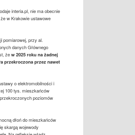
aje interia.pl, nie ma obecnie
m, że w Krakowie ustawowe
i pomiarowej, przy al.
stępnych danych Głównego
t, że
w 2025 roku na żadnej
ła przekroczona przez nawet
tawy o elektromobilności i
żej 100 tys. mieszkańców
a przekroczonych poziomów
ocną dłoń do mieszkańców
 się skargą wojewody
fę. Na refleksję władz