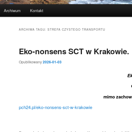
Archiwum
Kontakt
ARCHIWA TAGU:
STREFA CZYSTEGO TRANSPORTU
Eko-nonsens SCT w Krakowie.
Opublikowany
2026-01-03
Ek
mimo zachowa
pch24.pl/eko-nonsens-sct-w-krakowie