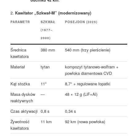
2.
Kawitator „Szkwał-M” (modernizowany)
PARAMETR
SZKWAŁ
POSEJDON (2025)
(1977–
2000)
Średnica
380 mm
540 mm (trzy pierścienie)
kawitatora
Materiał
tytan
kompozyt tytanowo-wolfram +
powłoka diamentowa CVD
Kąt stożka
11°
8,7° + regulowane łopatki
Masa dysków
—
48 × 12 g (LiF+Al)
reaktywnych
Czas aktywacji
0,8 s
0,34 s
Żywotność
11 km
92 km (nowa powłoka)
kawitatora