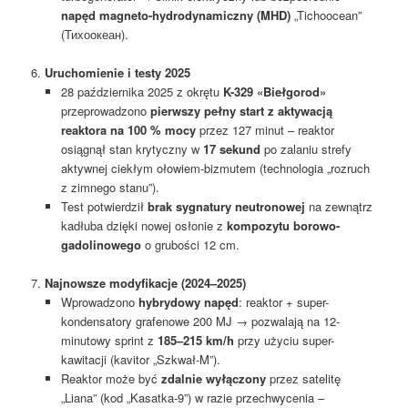
napęd magneto-hydrodynamiczny (MHD)
„Tichoocean”
(Тихоокеан).
6.
Uruchomienie i testy 2025
28 października 2025 z okrętu
K-329 «Biełgorod»
przeprowadzono
pierwszy pełny start z aktywacją
reaktora na 100 % mocy
przez 127 minut – reaktor
osiągnął stan krytyczny w
17 sekund
po zalaniu strefy
aktywnej ciekłym ołowiem-bizmutem (technologia „rozruch
z zimnego stanu”).
Test potwierdził
brak sygnatury neutronowej
na zewnątrz
kadłuba dzięki nowej osłonie z
kompozytu borowo-
gadolinowego
o grubości 12 cm.
7.
Najnowsze modyfikacje (2024–2025)
Wprowadzono
hybrydowy napęd
: reaktor + super-
kondensatory grafenowe 200 MJ → pozwalają na 12-
minutowy sprint z
185–215 km/h
przy użyciu super-
kawitacji (kavitor „Szkwał-M”).
Reaktor może być
zdalnie wyłączony
przez satelitę
„Liana” (kod „Kasatka-9”) w razie przechwycenia –