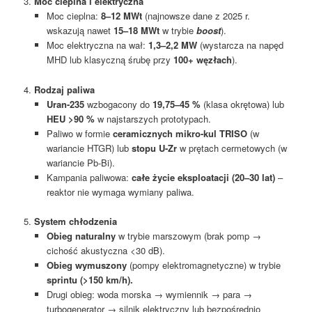
3.
Moc cieplna i elektryczna
Moc cieplna:
8–12 MWt
(najnowsze dane z 2025 r.
wskazują nawet
15–18 MWt
w trybie
boost
).
Moc elektryczna na wał:
1,3–2,2 MW
(wystarcza na napęd
MHD lub klasyczną śrubę przy
100+ węzłach
).
4.
Rodzaj paliwa
Uran-235
wzbogacony do
19,75–45 %
(klasa okrętowa) lub
HEU >90 %
w najstarszych prototypach.
Paliwo w formie
ceramicznych mikro-kul TRISO
(w
wariancie HTGR) lub
stopu U-Zr
w prętach cermetowych (w
wariancie Pb-Bi).
Kampania paliwowa:
całe życie eksploatacji (20–30 lat)
–
reaktor nie wymaga wymiany paliwa.
5.
System chłodzenia
Obieg naturalny
w trybie marszowym (brak pomp →
cichość akustyczna <30 dB).
Obieg wymuszony
(pompy elektromagnetyczne) w trybie
sprintu (>150 km/h).
Drugi obieg: woda morska → wymiennik → para →
turbogenerator → silnik elektryczny lub bezpośrednio