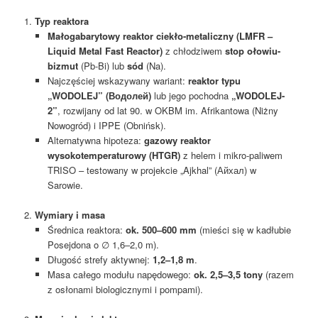
1.
Typ reaktora
Małogabaryt
ow
y reaktor cie
kło-
metaliczny (LMFR –
Liquid Metal Fast Reactor)
z chłodziwem
stop ołowiu-
bizmut
(Pb-Bi) lub
sód
(Na).
Najczęściej wskazywany wariant:
reaktor typu
„WODOLEJ” (Водолей)
lub jego pochodna
„WODOLEJ-
2”
, rozwijany od lat 90. w OKBM im. Afrikantowa (Niżny
Nowogród) i IPPE (Obnińsk).
Alternatywna hipoteza:
gazowy reaktor
wysokotemperaturowy (HTGR)
z helem i mikro-paliwem
TRISO – testowany w projekcie „Ajkhal” (Айхал) w
Sarowie.
2.
Wymiary i masa
Średnica reaktora:
ok. 500–600 mm
(mieści się w kadłubie
Posejdona o ∅ 1,6–2,0 m).
Długość strefy aktywnej:
1,2–1,8 m
.
Masa całego modułu napędowego:
ok. 2,5–3,5 tony
(razem
z osłonami biologicznymi i pompami).