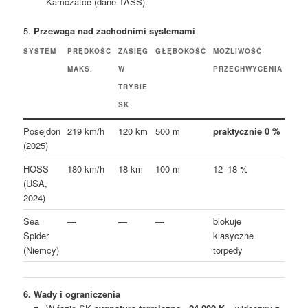
Kamczatce (dane TASS).
5.
Przewaga nad zachodnimi systemami
SYSTEM
PRĘDKOŚĆ
ZASIĘG
GŁĘBOKOŚĆ
MOŻLIWOŚĆ
MAKS.
W
PRZECHWYCENIA
TRYBIE
SK
Posejdon
219 km/h
120 km
500 m
praktycznie 0 %
(2025)
HOSS
180 km/h
18 km
100 m
12–18 %
(USA,
2024)
Sea
—
—
—
blokuje
Spider
klasyczne
(Niemcy)
torpedy
6. Wady i ograniczenia