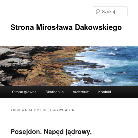
Przeskocz
Przeskocz
do
do
Szuka
tekstu
widgetów
Strona Mirosława Dakowskiego
Główne
Strona główna
Skarbonka
Archiwum
Kontakt
menu
ARCHIWA TAGU:
SUPER-KAWITACJA
Posejdon. Napęd jądrowy,