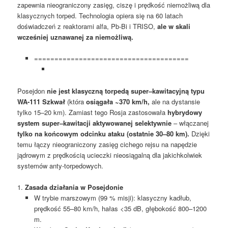
zapewnia nieograniczony zasięg, ciszę i prędkość niemożliwą dla
klasycznych torped. Technologia opiera się na 60 latach
doświadczeń z reaktorami alfa, Pb-Bi i TRISO,
ale w skali
wcześniej uznawanej za niemożliwą.
======================================
Posejdon
nie jest klasyczną torpedą super
–
kawitacyjną typu
WA-111 Szkwał
(która
osiągała ~370 km/h,
ale na dystansie
tylko 15–20 km). Zamiast tego Rosja zastosowała
hybrydowy
system super
–
kawitacji aktywowanej selektywnie
– włączanej
tylko na końcowym odcinku ataku (ostatnie 30–80 km).
Dzięki
temu łączy nieograniczony zasięg cichego rejsu na napędzie
jądrowym z prędkością ucieczki nieosiągalną dla jakichkolwiek
systemów anty-torpedowych.
1.
Zasada działania w Posejdonie
W trybie marszowym (99 % misji): klasyczny kadłub,
prędkość 55–80 km/h, hałas <35 dB, głębokość 800–1200
m.