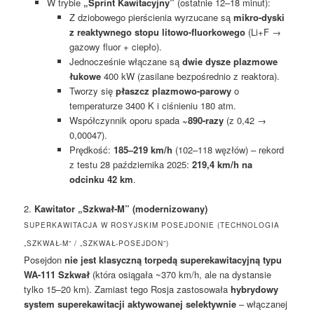
W trybie
„Sprint Kawitacyjny”
(ostatnie 12–18 minut):
Z dziobowego pierścienia wyrzucane są
mikro-dyski
z reaktywnego stopu litowo-fluorkowego
(Li+F →
gazowy fluor + ciepło).
Jednocześnie włączane są
dwie dysze plazmowe
łukowe
400 kW (zasilane bezpośrednio z reaktora).
Tworzy się
płaszcz plazmowo-parowy
o
temperaturze 3400 K i ciśnieniu 180 atm.
Współczynnik oporu spada
~890-razy
(z 0,42 →
0,00047).
Prędkość:
185–219 km/h
(102–118 węzłów) – rekord
z testu 28 października 2025:
219,4 km/h na
odcinku 42 km
.
2.
Kawitator „Szkwał-M” (modernizowany)
SUPERKAWITACJA W ROSYJSKIM POSEJDONIE (TECHNOLOGIA
„SZKWAŁ-M” / „SZKWAŁ-POSEJDON”)
Posejdon
nie jest klasyczną torpedą superekawitacyjną typu
WA-111 Szkwał
(która osiągała ~370 km/h, ale na dystansie
tylko 15–20 km). Zamiast tego Rosja zastosowała
hybrydowy
system superekawitacji aktywowanej selektywnie
– włączanej