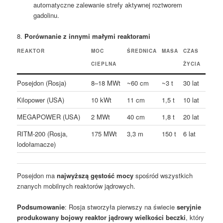
automatyczne zalewanie strefy aktywnej roztworem
gadolinu.
8.
Porównanie z innymi małymi reaktorami
REAKTOR
MOC
ŚREDNICA
MASA
CZAS
CIEPLNA
ŻYCIA
Posejdon (Rosja)
8–18 MWt
~60 cm
~3 t
30 lat
Kilopower (USA)
10 kWt
11 cm
1,5 t
10 lat
MEGAPOWER (USA)
2 MWt
40 cm
1,8 t
20 lat
RITM-200 (Rosja,
175 MWt
3,3 m
150 t
6 lat
lodołamacze)
Posejdon ma
najwyższą gęstość mocy
spośród wszystkich
znanych mobilnych reaktorów jądrowych.
Podsumowanie
: Rosja stworzyła pierwszy na świecie
seryjnie
produkowany bojowy reaktor jądrowy wielkości beczki
, który