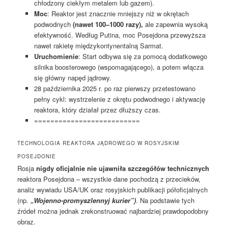
chłodzony ciekłym metalem lub gazem).
Moc
: Reaktor jest znacznie mniejszy niż w okrętach
podwodnych
(nawet 100–1000 razy),
ale zapewnia wysoką
efektywność. Według Putina, moc Posejdona przewyższa
nawet rakietę międzykontynentalną Sarmat.
Uruchomienie
: Start odbywa się za pomocą dodatkowego
silnika boosterowego (wspomagającego), a potem włącza
się główny napęd jądrowy.
28 października 2025 r. po raz pierwszy przetestowano
pełny cykl: wystrzelenie z okrętu podwodnego i aktywację
reaktora, który działał przez dłuższy czas.
==========================
TECHNOLOGIA REAKTORA JĄDROWEGO W ROSYJSKIM
POSEJDONIE
Rosja
nigdy oficjalnie nie ujawniła szczegółów technicznych
reaktora Posejdona – wszystkie dane pochodzą z przecieków,
analiz wywiadu USA/UK oraz rosyjskich publikacji półoficjalnych
(np.
„Wojenno-promyszlennyj kurier”)
. Na podstawie tych
źródeł można jednak zrekonstruować najbardziej prawdopodobny
obraz.