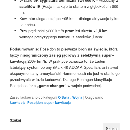
W fazie SK
sygnatura termiczna +24 000 K
– widoczny
z
satelitów IR
(Rosja maskuje to startem z głębokości >800
m).
Kawitator ulega erozji po ~95 km – dlatego aktywacja tylko
na końcu.
Przy prędkości >200 km/h
promień skrętu ~1,8 km
–
wymaga precyzyjnego namiaru z satelitów „Liana”.
Podsumowanie
: Posejdon to
pierwsza broń na świecie
, która
łączy
nieograniczony zasięg jądrowy
z
selektywną super
–
kawitacją 200+ km/h
. W praktyce oznacza to, że żaden
istniejący system obrony (Mark 48 ADCAP, Spearfish, ani nawet
eksperymentalny amerykański Hammerhead) nie jest w stanie go
przechwycić w fazie końcowej. Dlatego Pentagon klasyfikuje
Posejdona jako
„game-changer”
w wojnie podwodnej.
Zaszufladkowano do kategorii
O Świat
,
Wojna
|
Otagowano
kawitacja
,
Posejdon
,
super-kawitacja
Szukaj
Szukaj