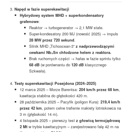
3.
Napęd w fazie superekawitacji
Hybrydowy system MHD + superkondensatory
grafenowe
:
Reaktor → turbogenerator → 2,1 MW stałe.
Super-kondesatory 200 MJ (nowość 2025) → impuls
28 MW przez 720 sekund
.
Silnik MHD „Tichoocean-3”
z nadprzewodzącymi
cewkami Nb₃Sn chłodzone helem z reaktora.
Brak ruchomych części → hałas w fazie sprintu tylko
68 dB
(w porównaniu do
120 dB
klasycznego
Szkwała).
4.
Testy superekawitacji Posejdona (2024–2025)
12 marca 2025 – Morze Barentsa:
204 km/h przez 68 km
,
kawitacja stabilna do głębokości 420 m.
28 października 2025 – Pacyfik (poligon Kura):
219,4 km/h
przez 42 km
, potem celne trafienie makiety lotniskowca na
3 m (głębokość 14 m).
4 listopada 2025 – pierwszy test
z głowicą termojądrową
2 Mt
w trybie kawitacyjnym – zarejestrowano falę 42 m na