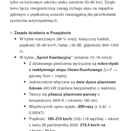
tylko na końcowym odcinku ataku (ostatnie 30–80 km). Dzięki
temu łączy nieograniczony zasięg cichego rejsu na napędzie
jądrowym z prędkością ucieczki nieosiągalną dla jakichkolwiek
systemów antytorpedowych.
1.
Zasada działania w Posejdonie
W trybie marszowym (99 % misji): klasyczny kadłub,
prędkość 55–80 km/h, hałas <35 dB, głębokość 800–1200
m.
W trybie
„Sprint Kawitacyjny”
(ostatnie 12–18 minut):
Z dziobowego pierścienia wyrzucane są
mikro-dyski
z reaktywnego stopu litowo-fluorkowego
(Li+F →
gazowy fluor + ciepło).
Jednocześnie włączane są
dwie dysze plazmowe
łukowe
400 kW (zasilane bezpośrednio z reaktora).
Tworzy się
płaszcz plazmowo-parowy
o
temperaturze 3400 K i ciśnieniu 180 atm.
Współczynnik oporu spada
~890-razy
(z 0,42 →
0,00047).
Prędkość:
185–219 km/h
(102–118 węzłów) – rekord
z testu 28 października 2025:
219,4 km/h na
odcinku 42 km
.