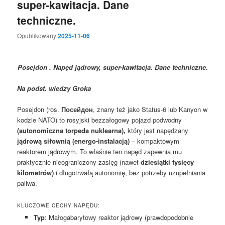
super-kawitacja. Dane
techniczne.
Opublikowany
2025-11-06
Posejdon . Napęd jądrowy, super-kawitacja. Dane techniczne.
Na podst. wiedzy Groka
Posejdon (ros.
Посейдон
, znany też jako Status-6 lub Kanyon w
kodzie NATO) to rosyjski bezzałogowy pojazd podwodny
(autonomiczna torpeda nuklearna),
który jest napędzany
jądrową siłownią (energo-instalacją)
– kompaktowym
reaktorem jądrowym. To właśnie ten napęd zapewnia mu
praktycznie nieograniczony zasięg (nawet
dziesiątki tysięcy
kilometrów)
i długotrwałą autonomię, bez potrzeby uzupełniania
paliwa.
KLUCZOWE CECHY NAPĘDU:
Typ
: Małogabarytowy reaktor jądrowy (prawdopodobnie