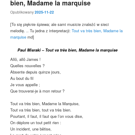
bien, Madame la marquise
Opublikowany
2025-11-22
[To się pięknie śpiewa; ale sami musicie znaleźć w sieci
melodię. .. Tu jedna z interpretacji:
Tout va très bien, Madame la
marquise
md]
Paul Misraki – Tout va très bien, Madame la marquise
Allô, allô James !
Quelles nouvelles ?
Absente depuis quinze jours,
Au bout du fil
Je vous appelle ;
Que trouverai-je à mon retour ?
Tout va très bien, Madame la Marquise,
Tout va très bien, tout va très bien.
Pourtant, il faut, il faut que l’on vous dise,
On déplore un tout petit rien :
Un incident, une bêtise,