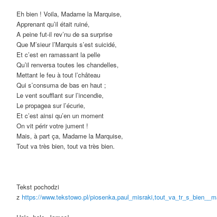
Eh bien ! Voila, Madame la Marquise,
Apprenant qu’il était ruiné,
A peine fut-il rev’nu de sa surprise
Que M’sieur l’Marquis s’est suicidé,
Et c’est en ramassant la pelle
Qu’il renversa toutes les chandelles,
Mettant le feu à tout l’château
Qui s’consuma de bas en haut ;
Le vent soufflant sur l’incendie,
Le propagea sur l’écurie,
Et c’est ainsi qu’en un moment
On vit périr votre jument !
Mais, à part ça, Madame la Marquise,
Tout va très bien, tout va très bien.
Tekst pochodzi
z
https://www.tekstowo.pl/piosenka,paul_misraki,tout_va_tr_s_bien_