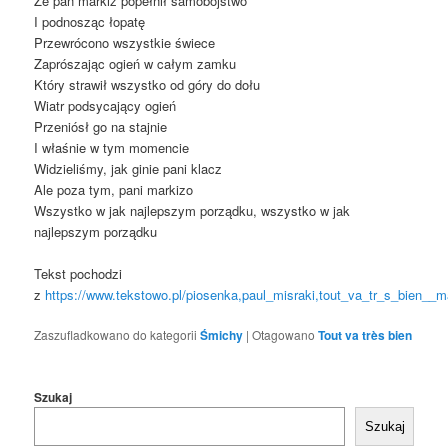
Że pan markiz popełnił samobójstwo
I podnosząc łopatę
Przewrócono wszystkie świece
Zaprószając ogień w całym zamku
Który strawił wszystko od góry do dołu
Wiatr podsycający ogień
Przeniósł go na stajnie
I właśnie w tym momencie
Widzieliśmy, jak ginie pani klacz
Ale poza tym, pani markizo
Wszystko w jak najlepszym porządku, wszystko w jak
najlepszym porządku
Tekst pochodzi
z
https://www.tekstowo.pl/piosenka,paul_misraki,tout_va_tr_s_bien_
Zaszufladkowano do kategorii
Śmichy
|
Otagowano
Tout va très bien
Szukaj
Szukaj