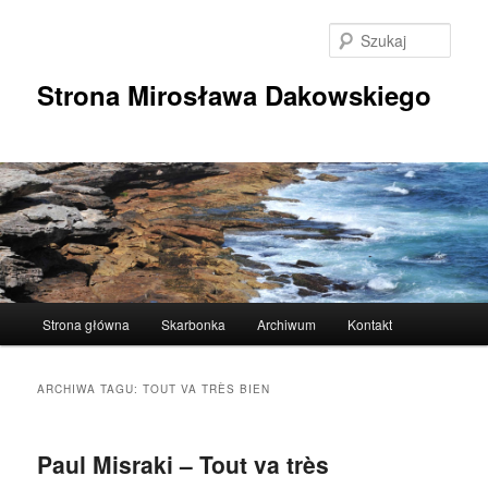
Przeskocz
Przeskocz
do
do
Szuka
tekstu
widgetów
Strona Mirosława Dakowskiego
Główne
Strona główna
Skarbonka
Archiwum
Kontakt
menu
ARCHIWA TAGU:
TOUT VA TRÈS BIEN
Paul Misraki – Tout va très